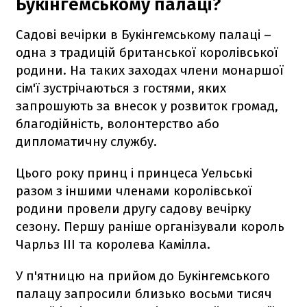
Букінгемському палаці?
Садові вечірки в Букінгемському палаці –
одна з традицій британської королівської
родини. На таких заходах члени монаршої
сім'ї зустрічаються з гостями, яких
запрошують за внесок у розвиток громад,
благодійність, волонтерство або
дипломатичну службу.
Цього року принц і принцеса Уельські
разом з іншими членами королівської
родини провели другу садову вечірку
сезону. Першу раніше організували король
Чарльз III та королева Камілла.
У п'ятницю на прийом до Букінгемського
палацу запросили близько восьми тисяч