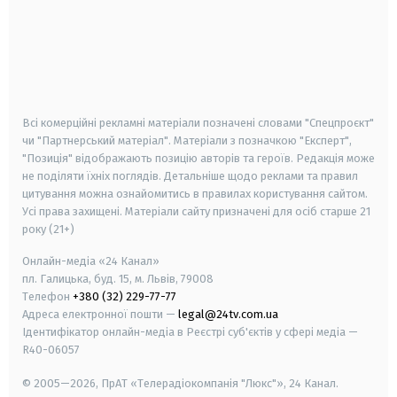
android
apple
smart tv
samsung smart tv
Всі комерційні рекламні матеріали позначені словами "Спецпроєкт"
чи "Партнерський матеріал". Матеріали з позначкою "Експерт",
"Позиція" відображають позицію авторів та героїв. Редакція може
не поділяти їхніх поглядів. Детальніше щодо реклами та правил
цитування можна ознайомитись в правилах користування сайтом.
Усі права захищені.
Матеріали сайту призначені для осіб старше
21
року (21+)
Онлайн-медіа «24 Канал»
пл. Галицька, буд. 15, м. Львів, 79008
Телефон
+380 (32) 229-77-77
Адреса електронної пошти —
legal@24tv.com.ua
Ідентифікатор онлайн-медіа в Реєстрі суб'єктів у сфері медіа —
R40-06057
© 2005—2026,
ПрАТ «Телерадіокомпанія "Люкс"», 24 Канал.