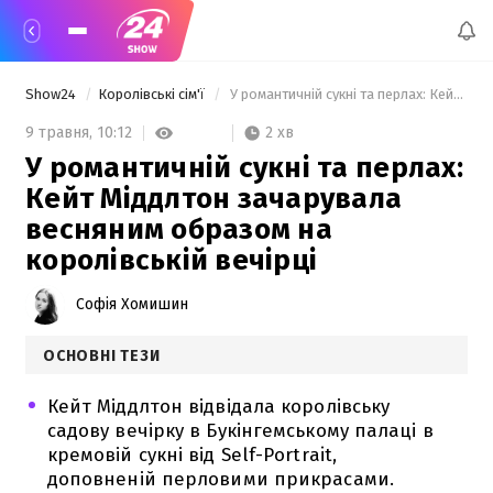
Show24
Королівські сім'ї
 У романтичній сукні та перлах: Кейт Міддлтон зачарувала весняним образом на королівській вечірці 
2 хв
9 травня,
10:12
У романтичній сукні та перлах:
Кейт Міддлтон зачарувала
весняним образом на
королівській вечірці
Софія Хомишин
ОСНОВНІ ТЕЗИ
Кейт Міддлтон відвідала королівську
садову вечірку в Букінгемському палаці в
кремовій сукні від Self-Portrait,
доповненій перловими прикрасами.