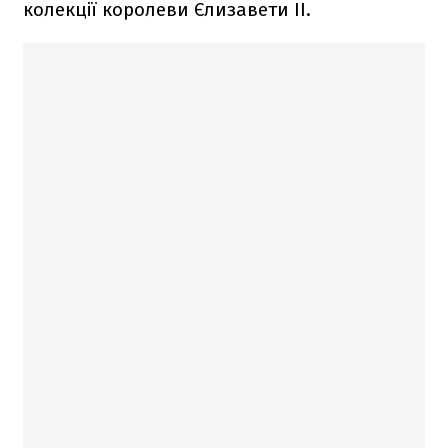
колекції королеви Єлизавети II.