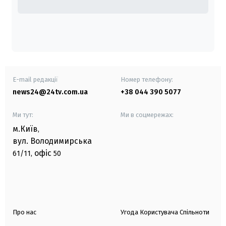
E-mail редакції
Номер телефону:
news24@24tv.com.ua
+38 044 390 5077
Ми тут:
Ми в соцмережах:
м.Київ
,
вул. Володимирська
офіс
61/11,
50
Про нас
Угода Користувача Спільноти