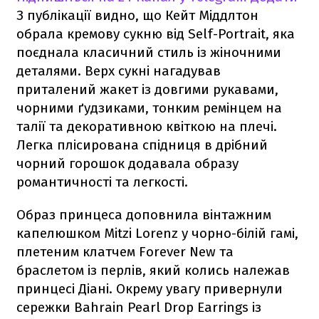
З публікації видно, що Кейт Міддлтон
обрала кремову сукню від Self-Portrait, яка
поєднала класичний стиль із жіночними
деталями. Верх сукні нагадував
приталений жакет із довгими рукавами,
чорними ґудзиками, тонким ремінцем на
талії та декоративною квіткою на плечі.
Легка плісирована спідниця в дрібний
чорний горошок додавала образу
романтичності та легкості.
Образ принцеса доповнила вінтажним
капелюшком Mitzi Lorenz у чорно-білій гамі,
плетеним клатчем Forever New та
браслетом із перлів, який колись належав
принцесі Діані. Окрему увагу привернули
сережки Bahrain Pearl Drop Earrings із