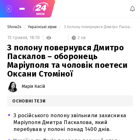
Show24
Українські зірки
 З полону повернувся Дмитро Паскалов – оборонець Маріуполя та чоловік поетеси Оксани Стоміної 
2 хв
15 травня,
18:10
З полону повернувся Дмитро
Паскалов – оборонець
Маріуполя та чоловік поетеси
Оксани Стоміної
Марія Касій
ОСНОВНІ ТЕЗИ
З російського полону звільнили захисника
Маріуполя Дмитра Паскалова, який
перебував у полоні понад 1400 днів.