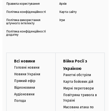
Правила користування
Архів
Політика конфіденційності
Карта сайту
Політика використання
Ігри
штучного інтелекту
Політика конфіденційності
додатку
Всі новини
Війна Росії з
Головні новини
Україною
Новини України
Ракетні обстріли
Прямий ефір
Карта бойових дій
Відеоновини
Мирні переговори
Аудіоновини
Повітряна тривога в
Україні
Погода
Масована атака по