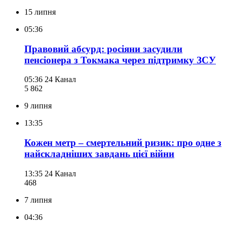
15 липня
05:36
Правовий абсурд: росіяни засудили
пенсіонера з Токмака через підтримку ЗСУ
05:36
24 Канал
5 862
9 липня
13:35
Кожен метр – смертельний ризик: про одне з
найскладніших завдань цієї війни
13:35
24 Канал
468
7 липня
04:36