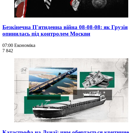
Безкінечна П'ятиденна війна 08-08-08: як Грузія
опинилась під контролем Москви
07:00
Економіка
7 842
Катастрофа на Дунаї: чим обертається критичне