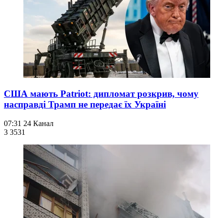
США мають Patriot: дипломат розкрив, чому
насправді Трамп не передає їх Україні
07:31
24 Канал
3 353
1