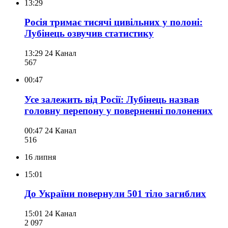
13:29
Росія тримає тисячі цивільних у полоні:
Лубінець озвучив статистику
13:29
24 Канал
567
00:47
Усе залежить від Росії: Лубінець назвав
головну перепону у поверненні полонених
00:47
24 Канал
516
16 липня
15:01
До України повернули 501 тіло загиблих
15:01
24 Канал
2 097