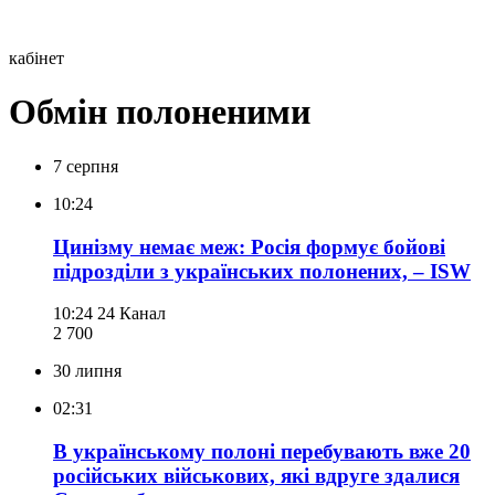
кабінет
Обмін полоненими
7 серпня
10:24
Цинізму немає меж: Росія формує бойові
підрозділи з українських полонених, – ISW
10:24
24 Канал
2 700
30 липня
02:31
В українському полоні перебувають вже 20
російських військових, які вдруге здалися