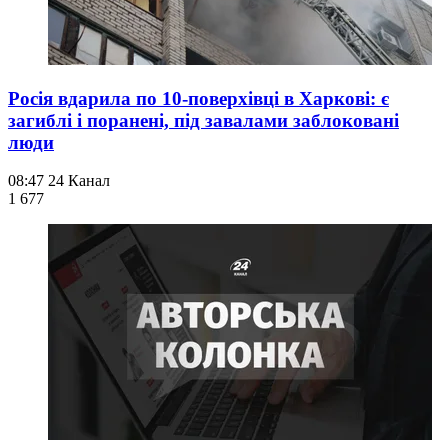
Росія вдарила по 10-поверхівці в Харкові: є
загиблі і поранені, під завалами заблоковані
люди
08:47
24 Канал
1 677