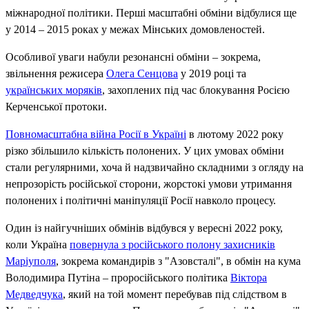
міжнародної політики. Перші масштабні обміни відбулися ще
у 2014 – 2015 роках у межах Мінських домовленостей.
Особливої уваги набули резонансні обміни – зокрема,
звільнення режисера
Олега Сенцова
у 2019 році та
українських моряків
, захоплених під час блокування Росією
Керченської протоки.
Повномасштабна війна Росії в Україні
в лютому 2022 року
різко збільшило кількість полонених. У цих умовах обміни
стали регулярними, хоча й надзвичайно складними з огляду на
непрозорість російської сторони, жорстокі умови утримання
полонених і політичні маніпуляції Росії навколо процесу.
Один із найгучніших обмінів відбувся у вересні 2022 року,
коли Україна
повернула з російського полону захисників
Маріуполя
, зокрема командирів з "Азовсталі", в обмін на кума
Володимира Путіна – проросійського політика
Віктора
Медведчука
, який на той момент перебував під слідством в