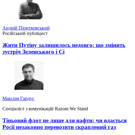
Андрій Піонтковський
Російський публіцист
Жити Путіну залишилось недовго: що змінить
зустріч Зеленського і Сі
Максим Гардус
Спеціаліст з комунікацій Razom We Stand
Тіньовий флот не лише для нафти: чи вдасться
Росії незаконно перевозити скраплений газ