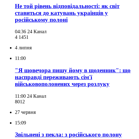
Не той рівень відповідальності: як світ
ставиться до катувань українців у
російському полоні
04:36
24 Канал
4 145
1
4 липня
11:00
"Я щовечора пишу йому в щоденник": що
насправді переживають сім'ї
військовополонених через розлуку
11:00
24 Канал
801
2
27 червня
15:09
Звільнені з пекла: з російського полону