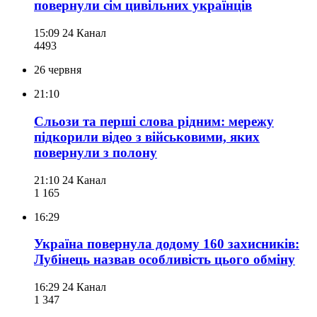
повернули сім цивільних українців
15:09
24 Канал
449
3
26 червня
21:10
Сльози та перші слова рідним: мережу
підкорили відео з військовими, яких
повернули з полону
21:10
24 Канал
1 165
16:29
Україна повернула додому 160 захисників:
Лубінець назвав особливість цього обміну
16:29
24 Канал
1 347