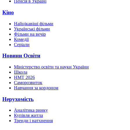
Пенсія в Україні
Кіно
Найцікавіші фільми
Українські фільми
Фільми на вечір
Комедії
Серіали
Новини Освіти
Міністерство освіти та науки України
Школа
НМТ 2026
Саморозвиток
Навчання за кордоном
Нерухомість
Аналітика ринку
Купівля житла
Тренди і натхнення