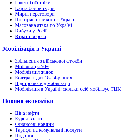
Ракетні обстріли
Карта бойових дій
Мирні переговори
Повітряна тривога в Україні
Масована атака по Україні
Вибухи у Росії
Втрати ворога
Мобілізація в Україні
Звільнення з військової служби
Мобілізація 50+
Мобілізація жінок
Контракт для 18-24-річних
Відстрочка від мобілізації
Мобілізація в Україні: скільки осіб мобілізує ТЦК
Новини економіки
Ціна нафти
Курси валют
Фінансові новини
Тарифи на комунальні послуги
Податки