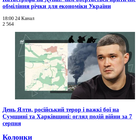
обміління річки для економіки України
18:00
24 Канал
2 564
День Ялти, російський терор і важкі бої на
Сумщині та Харківщині: огляд подій війни за 7
серпня
Колонки