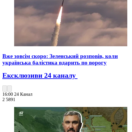
Вже зовсім скоро: Зеленський розповів, коли
українська балістика вдарить по ворогу
Ексклюзиви 24 каналу
16:00
24 Канал
2 589
1