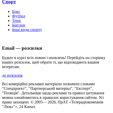
Спорт
Бокс
Футбол
Теніс
Біатлон
Інші види спорту
Email — розсилки
Будьте в курсі всіх новин і оновлень! Перейдіть на сторінку
наших розсилок, щоб обрати ті, що відповідають вашим
інтересам.
до розсилок
Всі комерційні рекламні матеріали позначені словами
"Спецпроєкт", "Партнерський матеріал", "Експерт",
"Позиція". Детальніше щодо реклами та правил цитування
можна ознайомитись в правилах користування сайтом. Усі
права захищені. © 2005—
2026
, ПрАТ «Телерадіокомпанія
"Люкс"», 24 Канал.