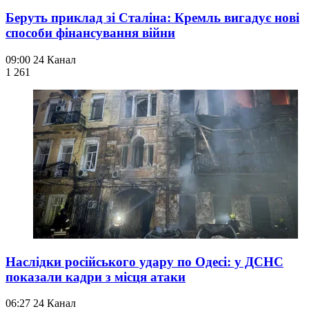
Беруть приклад зі Сталіна: Кремль вигадує нові
способи фінансування війни
09:00
24 Канал
1 261
Наслідки російського удару по Одесі: у ДСНС
показали кадри з місця атаки
06:27
24 Канал