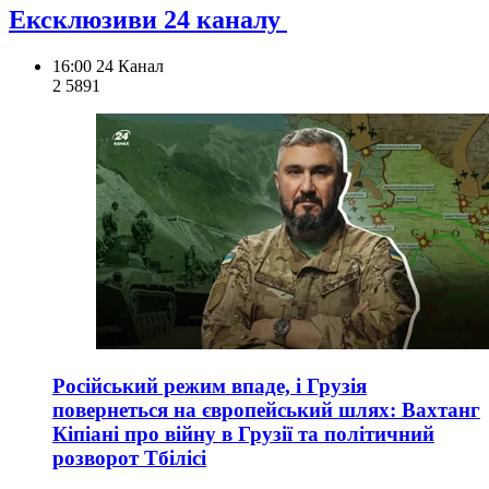
Ексклюзиви 24 каналу
16:00
24 Канал
2 589
1
Російський режим впаде, і Грузія
повернеться на європейський шлях: Вахтанг
Кіпіані про війну в Грузії та політичний
розворот Тбілісі