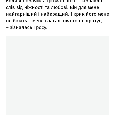
Коли я побачила цю манюню – забракло
слів від ніжності та любові. Він для мене
найгарніший і найкращий. І крик його мене
не бісить – мене взагалі нічого не дратує,
– зізналась Гросу.