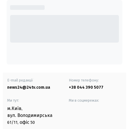
E-mail редакції
Номер телефону:
news24@24tv.com.ua
+38 044 390 5077
Ми тут:
Ми в соцмережах:
м.Київ
,
вул. Володимирська
офіс
61/11,
50