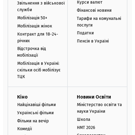
Курси валют
Звільнення з військової
служби
Фінансові новини
Мобілізація 50+
Тарифи на комунальні
послуги
Мобілізація жінок
Податки
Контракт для 18-24-
річних
Пенсія в Україні
Відстрочка від
мобілізації
Мобілізація в Україні:
скільки осіб мобілізує
ТЦК
Кіно
Новини Освіти
Найцікавіші фільми
Міністерство освіти та
науки України
Українські фільми
Школа
Фільми на вечір
НМТ 2026
Комедії