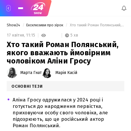
Show24
Ексклюзиви про зірок
 Хто такий Роман Полянський, якого вважають ймовірним чоловіком Аліни Гросу 
5 хв
17 квітня,
11:15
Хто такий Роман Полянський,
якого вважають ймовірним
чоловіком Аліни Гросу
Марта Гнат
Марія Касій
ОСНОВНІ ТЕЗИ
Аліна Гросу одружилася у 2024 році і
готується до народження первістка,
приховуючи особу свого чоловіка, але
підозрюють, що це російський актор
Роман Полянський.