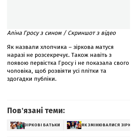
Аліна Гросу з сином / Скриншот з відео
Як назвали хлопчика – зіркова матуся
наразі не розсекречує. Також навіть з
появою первістка Гросу і не показала свого
чоловіка, щоб розвіяти усі плітки та
здогадки публіки.
Повʼязані теми:
ЗІРКОВІ БАТЬКИ
ЯК ЗМІНЮВАЛИСЯ ЗІРКИ І