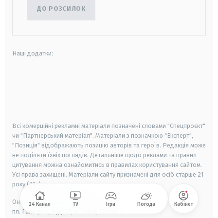
ДО РОЗСИЛОК
Наші додатки:
android
apple
smart tv
samsung smart tv
Всі комерційні рекламні матеріали позначені словами "Спецпроєкт"
чи "Партнерський матеріал". Матеріали з позначкою "Експерт",
"Позиція" відображають позицію авторів та героїв. Редакція може
не поділяти їхніх поглядів. Детальніше щодо реклами та правил
цитування можна ознайомитись в правилах користування сайтом.
Усі права захищені.
Матеріали сайту призначені для осіб старше
21
року (21+)
Онлайн-медіа «24 Канал»
24 Канал
TV
Ігри
Погода
Кабінет
пл. Галицька, буд. 15, м. Львів, 79008