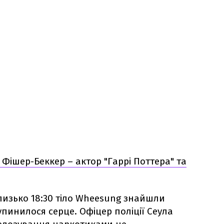
Фішер-Беккер – актор "Гаррі Поттера" та
близько 18:30 тіло Wheesung знайшли
упинилося серце. Офіцер поліції Сеула