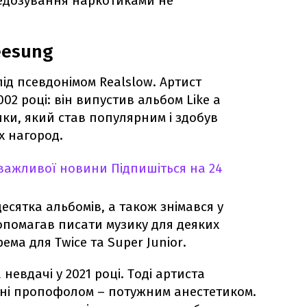
редозування наркотиками не
eesung
ід псевдонімом Realslow. Артист
02 році: він випустив альбом Like a
ки, який став популярним і здобув
х нагород.
 важливої новини
Підпишіться на 24
есятка альбомів, а також знімався у
допомагав писати музику для деяких
рема для Twice та Super Junior.
невдачі у 2021 році. Тоді артиста
ні пропофолом – потужним анестетиком.