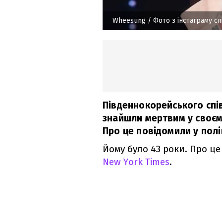
Wheesung
/ Фото з інстаграму сп
Південнокорейського спі
знайшли мертвим у своєму
Про це повідомили у поліц
Йому було 43 роки. Про ц
New York Times
.