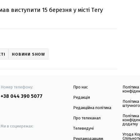
в виступити 15 березня у місті Тегу
ТІ
НОВИНИ SHOW
Номер телефону:
Про нас
Політика
конфіден
+38 044 390 5077
Редакція
Політика
штучного
Редакційна політика
Політика
Про телеканал
конфіден
додатку
Ми в соцмережах:
Телеведучі
Угода Ко
Спільнот
Рекламодавцям