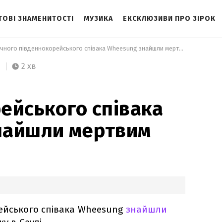
ТОВІ ЗНАМЕНИТОСТІ
МУЗИКА
ЕКСКЛЮЗИВИ ПРО ЗІРОК
 43-річного південнокорейського співака Wheesung знайшли мертвим 
2 хв
ейського співака
найшли мертвим
рейського співака Wheesung
знайшли