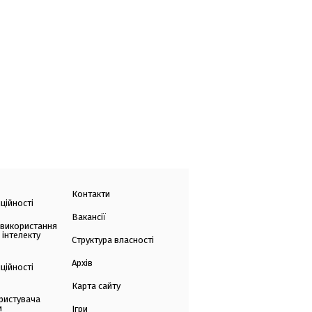
Контакти
ційності
Вакансії
 використання
 інтелекту
Структура власності
Архів
ційності
Карта сайту
ристувача
и
Ігри