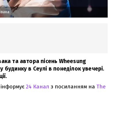
івака
вака та автора пісень Wheesung
 будинку в Сеулі в понеділок увечері.
ії.
е інформує
24 Канал
з посиланням на
The