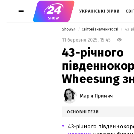
УКРАЇНСЬКІ ЗІРКИ
СВІ
Show24
Світові знаменитості
11 березня 2025,
15:45
43-річного
південнокор
Wheesung з
Марія Примич
ОСНОВНІ ТЕЗИ
43-річного південноко