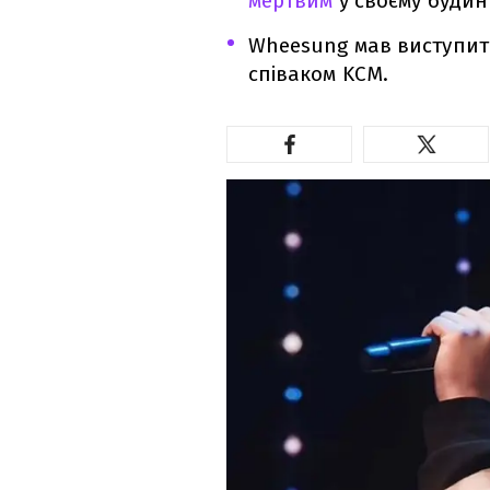
мертвим
у своєму будинк
Wheesung мав виступити 
співаком KCM.