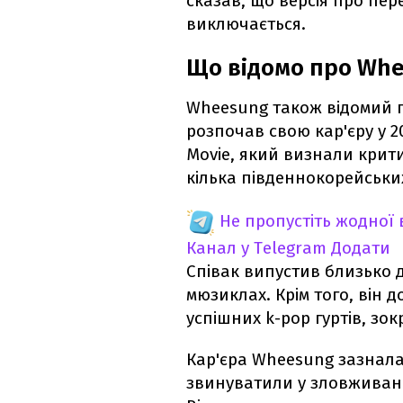
сказав, що версія про пе
виключається.
Що відомо про Wh
Wheesung також відомий п
розпочав свою кар'єру у 20
Movie, який визнали крити
кілька південнокорейськи
Не пропустіть жодної
Канал у Telegram
Додати
Співак випустив близько д
мюзиклах. Крім того, він 
успішних k-pop гуртів, зок
Кар'єра Wheesung зазнала 
звинуватили у зловживан