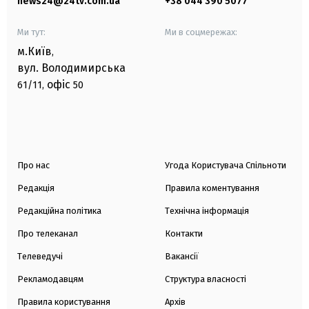
news24@24tv.com.ua
+38 044 390 5077
Ми тут:
Ми в соцмережах:
м.Київ
,
вул. Володимирська
офіс
61/11,
50
Про нас
Угода Користувача Спільноти
Редакція
Правила коментування
Редакційна політика
Технічна інформація
Про телеканал
Контакти
Телеведучі
Вакансії
Рекламодавцям
Структура власності
Правила користування
Архів