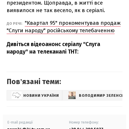
президентом. Щоправда, в житті все
виявилося не так весело, як в серіалі.
"Квартал 95" прокоментував продаж
ДО РЕЧІ:
"Слуги народу" російському телебаченню
Дивіться відеоанонс серіалу "Слуга
народу" на телеканалі ТНТ:
Повʼязані теми:
НОВИНИ УКРАЇНИ
ВОЛОДИМИР ЗЕЛЕНСЬК
E-mail редакції
Номер телефону: