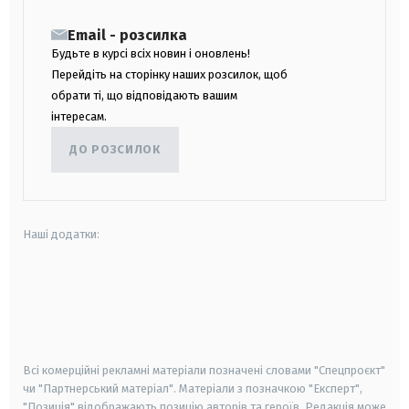
Email - розсилка
Будьте в курсі всіх новин і оновлень!
Перейдіть на сторінку наших розсилок, щоб
обрати ті, що відповідають вашим
інтересам.
ДО РОЗСИЛОК
Наші додатки:
android
apple
smart tv
samsung smart tv
Всі комерційні рекламні матеріали позначені словами "Спецпроєкт"
чи "Партнерський матеріал". Матеріали з позначкою "Експерт",
"Позиція" відображають позицію авторів та героїв. Редакція може