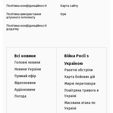
Політика конфіденційності
Карта сайту
Політика використання
Ігри
штучного інтелекту
Політика конфіденційності
додатку
Всі новини
Війна Росії з
Головні новини
Україною
Новини України
Ракетні обстріли
Прямий ефір
Карта бойових дій
Відеоновини
Мирні переговори
Аудіоновини
Повітряна тривога в
Україні
Погода
Масована атака по
Україні