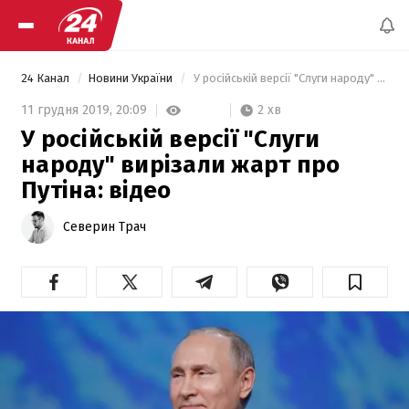
24 Канал
Новини України
 У російській версії "Слуги народу" вирізали жарт про Путіна: відео 
2 хв
11 грудня 2019,
20:09
У російській версії "Слуги
народу" вирізали жарт про
Путіна: відео
Северин Трач