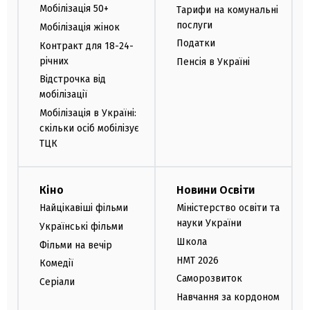
Мобілізація 50+
Тарифи на комунальні
послуги
Мобілізація жінок
Податки
Контракт для 18-24-
річних
Пенсія в Україні
Відстрочка від
мобілізації
Мобілізація в Україні:
скільки осіб мобілізує
ТЦК
Кіно
Новини Освіти
Найцікавіші фільми
Міністерство освіти та
науки України
Українські фільми
Школа
Фільми на вечір
НМТ 2026
Комедії
Саморозвиток
Серіали
Навчання за кордоном