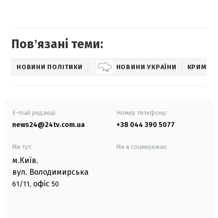
Повʼязані теми:
НОВИНИ ПОЛІТИКИ
НОВИНИ УКРАЇНИ
КРИМІНА
E-mail редакції
Номер телефону:
news24@24tv.com.ua
+38 044 390 5077
Ми тут:
Ми в соцмережах:
м.Київ
,
вул. Володимирська
офіс
61/11,
50