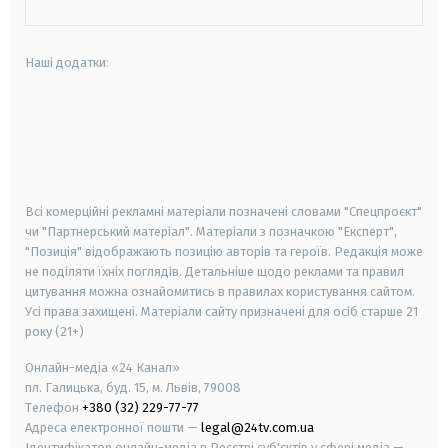
Наші додатки:
android
apple
smart tv
samsung smart tv
Всі комерційні рекламні матеріали позначені словами "Спецпроєкт"
чи "Партнерський матеріал". Матеріали з позначкою "Експерт",
"Позиція" відображають позицію авторів та героїв. Редакція може
не поділяти їхніх поглядів. Детальніше щодо реклами та правил
цитування можна ознайомитись в правилах користування сайтом.
Усі права захищені.
Матеріали сайту призначені для осіб старше
21
року (21+)
Онлайн-медіа «24 Канал»
пл. Галицька, буд. 15, м. Львів, 79008
Телефон
+380 (32) 229-77-77
Адреса електронної пошти —
legal@24tv.com.ua
Ідентифікатор онлайн-медіа в Реєстрі суб'єктів у сфері медіа —