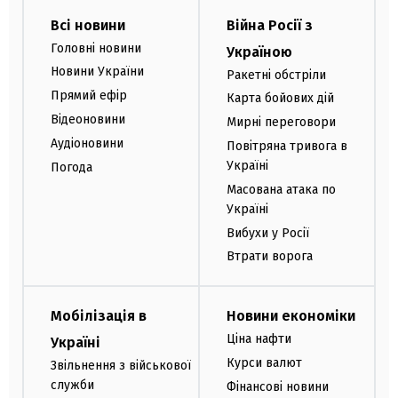
Всі новини
Війна Росії з
Головні новини
Україною
Новини України
Ракетні обстріли
Прямий ефір
Карта бойових дій
Відеоновини
Мирні переговори
Аудіоновини
Повітряна тривога в
Україні
Погода
Масована атака по
Україні
Вибухи у Росії
Втрати ворога
Мобілізація в
Новини економіки
Ціна нафти
Україні
Курси валют
Звільнення з військової
служби
Фінансові новини