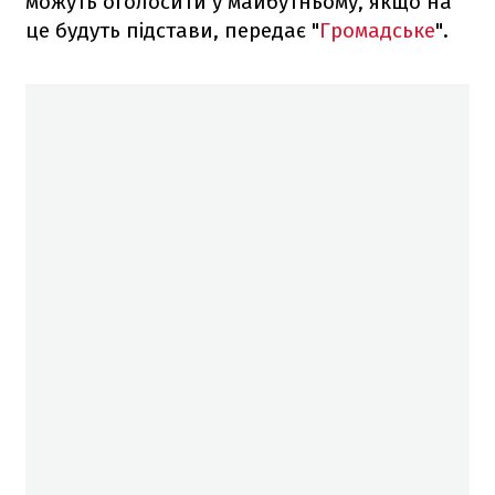
можуть оголосити у майбутньому, якщо на
це будуть підстави, передає "
Громадське
".