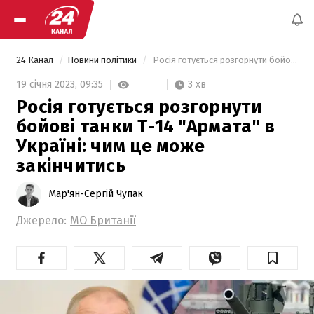
24 Канал
Новини політики
 Росія готується розгорнути бойові танки Т-14 "Армата" в Україні: чим це може закінчитись 
3 хв
19 січня 2023,
09:35
Росія готується розгорнути
бойові танки Т-14 "Армата" в
Україні: чим це може
закінчитись
Мар'ян-Сергій Чупак
Джерело:
МО Британії