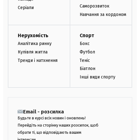
Саморозвиток
Серіали
Навчання за кордоном
Нерухомість
Спорт
Аналітика ринку
Бокс
Купівля житла
Футбол
Тренди і натхнення
Теніс
Біатлон
Інші види спорту
Email - розсилка
Будьте в курсі всіх новин і оновлень!
Перейдіть на сторінку наших розсилок, щоб
обрати ті, що відповідають вашим
інтересам.