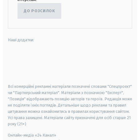
ДО РОЗСИЛОК
Наші додатки:
android
apple
smart tv
samsung smart tv
Всі комерційні рекламні матеріали позначені словами "Спецпроєкт"
чи "Партнерський матеріал". Матеріали з позначкою "Експерт",
"Позиція" відображають позицію авторів та героїв. Редакція може
не поділяти їхніх поглядів. Детальніше щодо реклами та правил
цитування можна ознайомитись в правилах користування сайтом.
Усі права захищені.
Матеріали сайту призначені для осіб старше
21
року (21+)
Онлайн-медіа «24 Канал»