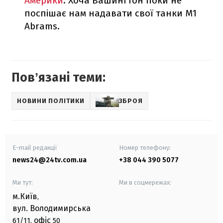
Америки
. Хоча Вашингтон поки не
поспішає нам надавати свої танки M1
Abrams.
Повʼязані теми:
НОВИНИ ПОЛІТИКИ
ЗБРОЯ
E-mail редакції
Номер телефону:
news24@24tv.com.ua
+38 044 390 5077
Ми тут:
Ми в соцмережах:
м.Київ
,
вул. Володимирська
офіс
61/11,
50