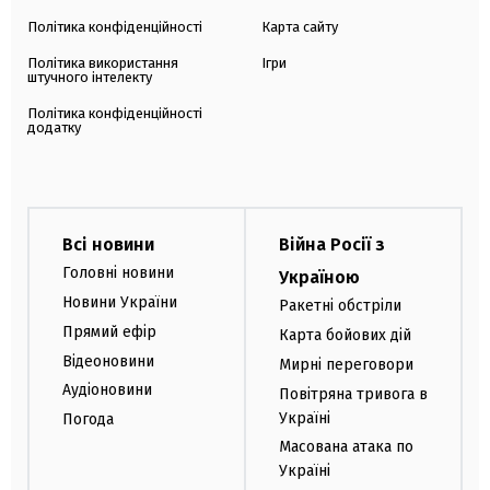
Політика конфіденційності
Карта сайту
Політика використання
Ігри
штучного інтелекту
Політика конфіденційності
додатку
Всі новини
Війна Росії з
Головні новини
Україною
Новини України
Ракетні обстріли
Прямий ефір
Карта бойових дій
Відеоновини
Мирні переговори
Аудіоновини
Повітряна тривога в
Україні
Погода
Масована атака по
Україні