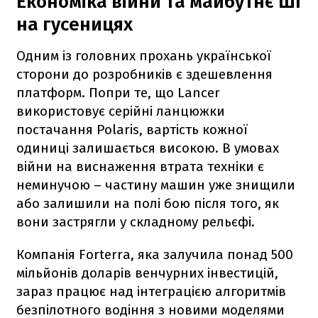
Економіка війни та майбутнє ШІ
на гусеницях
Одним із головних прохань української
сторони до розробників є здешевлення
платформ. Попри те, що Lancer
використовує серійні ланцюжки
постачання Polaris, вартість кожної
одиниці залишається високою. В умовах
війни на виснаження втрата техніки є
неминучою – частину машин уже знищили
або залишили на полі бою після того, як
вони застрягли у складному рельєфі.
Компанія Forterra, яка залучила понад 500
мільйонів доларів венчурних інвестицій,
зараз працює над інтеграцією алгоритмів
безпілотного водіння з новими моделями