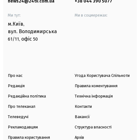
news24@24tv.com.ua
+38 044 390 5077
Ми тут:
Ми в соцмережах:
м.Київ
,
вул. Володимирська
офіс
61/11,
50
Про нас
Угода Користувача Спільноти
Редакція
Правила коментування
Редакційна політика
Технічна інформація
Про телеканал
Контакти
Телеведучі
Вакансії
Рекламодавцям
Структура власності
Правила користування
Архів