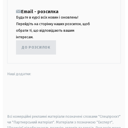
Email - розсилка
Будьте в курсі всіх новин і оновлень!
Перейдіть на сторінку наших розсилок, щоб
обрати ті, що відповідають вашим
інтересам.
ДО РОЗСИЛОК
Наші додатки:
android
apple
smart tv
samsung smart tv
Всі комерційні рекламні матеріали позначені словами "Спецпроєкт"
чи "Партнерський матеріал". Матеріали з позначкою "Експерт",
"Позиція" відображають позицію авторів та героїв. Редакція може