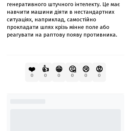
генеративного штучного інтелекту. Це має
навчити машини діяти в нестандартних
ситуаціях, наприклад, самостійно
прокладати шлях крізь мінне поле або
реагувати на раптову появу противника.
❤️
👍
😁
🤔
😢
😡
0
0
0
0
0
0