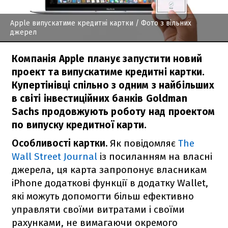
Apple випускатиме кредитні картки
/ Фото з вільних
джерел
Компанія Apple планує запустити новий
проект та випускатиме кредитні картки.
Купертінівці спільно з одним з найбільших
в світі інвестиційних банків Goldman
Sachs продовжують роботу над проектом
по випуску кредитної карти.
Особливості картки.
Як повідомляє
The
Wall Street Journal
із посиланням на власні
джерела, ця карта запропонує власникам
iPhone додаткові функції в додатку Wallet,
які можуть допомогти більш ефективно
управляти своїми витратами і своїми
рахунками, не вимагаючи окремого