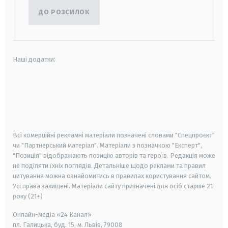
ДО РОЗСИЛОК
Наші додатки:
android
apple
smart tv
samsung smart tv
Всі комерційні рекламні матеріали позначені словами "Спецпроєкт"
чи "Партнерський матеріал". Матеріали з позначкою "Експерт",
"Позиція" відображають позицію авторів та героїв. Редакція може
не поділяти їхніх поглядів. Детальніше щодо реклами та правил
цитування можна ознайомитись в правилах користування сайтом.
Усі права захищені.
Матеріали сайту призначені для осіб старше
21
року (21+)
Онлайн-медіа «24 Канал»
пл. Галицька, буд. 15, м. Львів, 79008