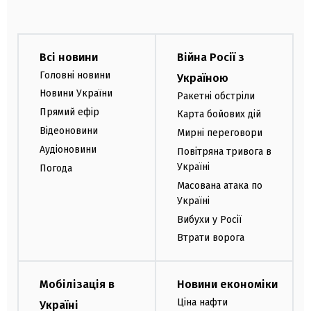
Всі новини
Війна Росії з
Головні новини
Україною
Новини України
Ракетні обстріли
Прямий ефір
Карта бойових дій
Відеоновини
Мирні переговори
Аудіоновини
Повітряна тривога в
Україні
Погода
Масована атака по
Україні
Вибухи у Росії
Втрати ворога
Мобілізація в
Новини економіки
Ціна нафти
Україні