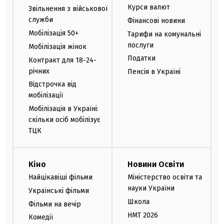
Курси валют
Звільнення з військової
служби
Фінансові новини
Мобілізація 50+
Тарифи на комунальні
послуги
Мобілізація жінок
Податки
Контракт для 18-24-
річних
Пенсія в Україні
Відстрочка від
мобілізації
Мобілізація в Україні:
скільки осіб мобілізує
ТЦК
Кіно
Новини Освіти
Найцікавіші фільми
Міністерство освіти та
науки України
Українські фільми
Школа
Фільми на вечір
НМТ 2026
Комедії