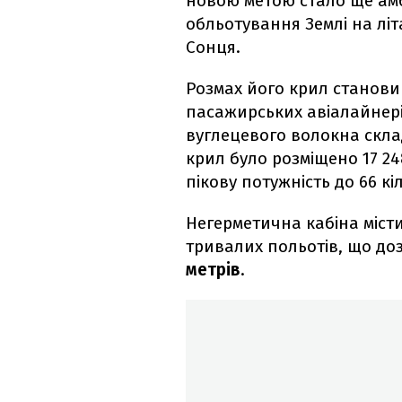
новою метою стало ще амб
обльотування Землі на лі
Сонця.
Розмах його крил станови
пасажирських авіалайнерів
вуглецевого волокна склад
крил було розміщено 17 24
пікову потужність до 66 кі
Негерметична кабіна міст
тривалих польотів, що до
метрів
.