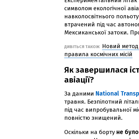
Експериментальний літак
символом екологічної авіац
навколосвітнього польоту 
втрачений під час автоно
Мексиканської затоки. П
Новий метод
ДИВІТЬСЯ ТАКОЖ
правила космічних місій
Як завершилася іс
авіації?
За даними
National Transp
травня. Безпілотний літа
під час випробувальної міс
повністю знищений.
Оскільки на борту
не було