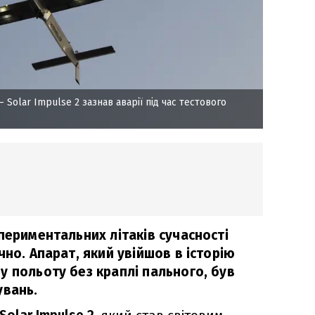
– Solar Impulse 2 зазнав аварії під час тестового
периментальних літаків сучасності
чно. Апарат, який увійшов в історію
у польоту без краплі пального, був
увань.