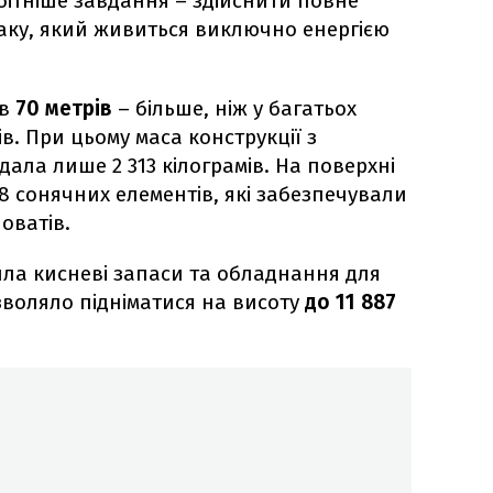
ітніше завдання – здійснити повне
таку, який живиться виключно енергією
в
70 метрів
– більше, ніж у багатьох
. При цьому маса конструкції з
ала лише 2 313 кілограмів. На поверхні
8 сонячних елементів, які забезпечували
ловатів.
ила кисневі запаси та обладнання для
зволяло підніматися на висоту
до 11 887