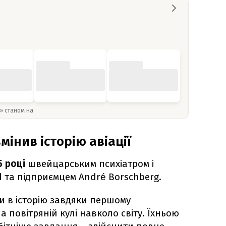
y» станом на
змінив історію авіації
5 році
швейцарським психіатром і
d та підприємцем André Borschberg.
и в історію завдяки першому
 повітряній кулі навколо світу. Їхньою