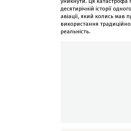
уникнути. Ця катастрофа 
десятирічній історії одног
авіації, який колись мав 
використання традиційног
реальність.