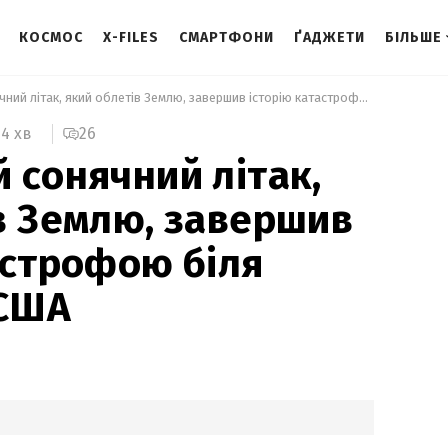
КОСМОС
X-FILES
СМАРТФОНИ
ҐАДЖЕТИ
БІЛЬШЕ
 Легендарний сонячний літак, який облетів Землю, завершив історію катастрофою біля узбережжя США 
26
4 хв
 сонячний літак,
в Землю, завершив
астрофою біля
США