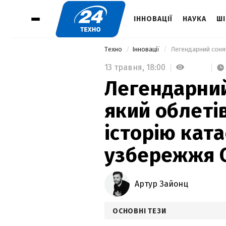
ІННОВАЦІЇ
НАУКА
ШІ
Техно
Інновації
13 травня,
18:00
Легендарний
який облеті
історію кат
узбережжя 
Артур Зайонц
ОСНОВНІ ТЕЗИ