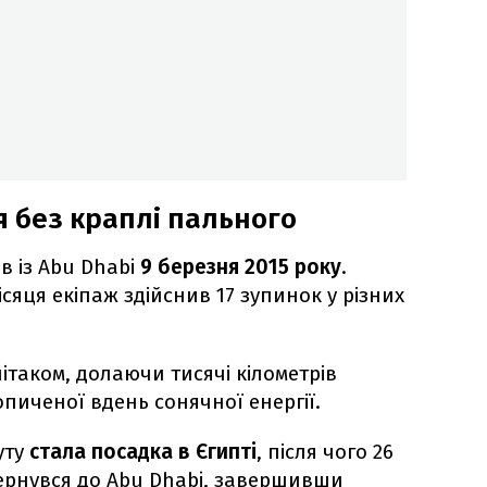
я без краплі пального
в із Abu Dhabi
9 березня 2015 року
.
ісяця екіпаж здійснив 17 зупинок у різних
літаком, долаючи тисячі кілометрів
пиченої вдень сонячної енергії.
уту
стала посадка в Єгипті
, після чого 26
вернувся до Abu Dhabi, завершивши