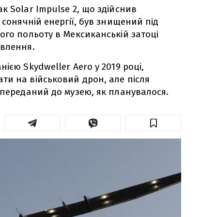
к Solar Impulse 2, що здійснив
 сонячній енергії, був знищений під
ого польоту в Мексиканській затоці
ивлення.
ією Skydweller Aero у 2019 році,
и на військовий дрон, але після
 переданий до музею, як планувалося.