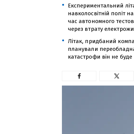
Експериментальний літа
навколосвітній політ на
час автономного тестов
через втрату електрож
Літак, придбаний компан
планували переобладнат
катастрофи він не буде