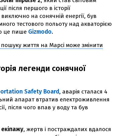
Solar Impulse 2
, який став світовим
ії після першого в історії
виключно на сонячній енергії, був
много тестового польоту над акваторією
ро це пише
Gizmodo
.
 пошуку життя на Марсі може змінити
торія легенди сонячної
ortation Safety Board
, аварія сталася 4
льний апарат втратив електроживлення
ії, після чого впав у воду та був
 екіпажу
, жертв і постраждалих вдалося