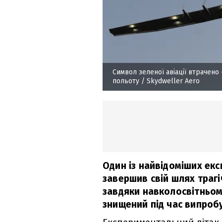
Символ зеленої авіації втрачено 
польоту
/ Skydweller Aero
Один із найвідоміших екс
завершив свій шлях трагі
завдяки навколосвітньом
знищений під час випроб