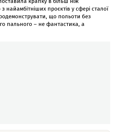
поставила крапку в більш ніж
о з найамбітніших проєктів у сфері сталої
продемонструвати, що польоти без
о пального – не фантастика, а