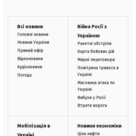
Всі новини
Війна Росії з
Головні новини
Україною
Новини України
Ракетні обстріли
Прямий ефір
Карта бойових дій
Відеоновини
Мирні переговори
Аудіоновини
Повітряна тривога в
Україні
Погода
Масована атака по
Україні
Вибухи у Росії
Втрати ворога
Мобілізація в
Новини економіки
Ціна нафти
Україні