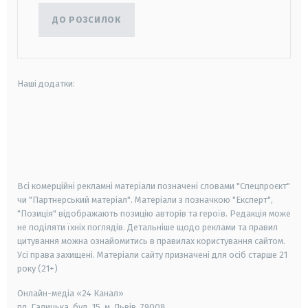
ДО РОЗСИЛОК
Наші додатки:
android
apple
smart tv
samsung smart tv
Всі комерційні рекламні матеріали позначені словами "Спецпроєкт"
чи "Партнерський матеріал". Матеріали з позначкою "Експерт",
"Позиція" відображають позицію авторів та героїв. Редакція може
не поділяти їхніх поглядів. Детальніше щодо реклами та правил
цитування можна ознайомитись в правилах користування сайтом.
Усі права захищені.
Матеріали сайту призначені для осіб старше
21
року (21+)
Онлайн-медіа «24 Канал»
пл. Галицька, буд. 15, м. Львів, 79008