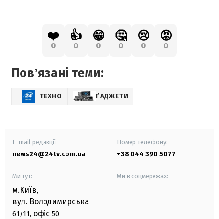
❤️
👍
😁
🤔
😢
😡
0
0
0
0
0
0
Повʼязані теми:
ТЕХНО
ҐАДЖЕТИ
E-mail редакції
Номер телефону:
news24@24tv.com.ua
+38 044 390 5077
Ми тут:
Ми в соцмережах:
м.Київ
,
вул. Володимирська
офіс
61/11,
50