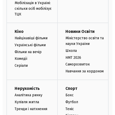
Мобілізація в Україні:
скільки осіб мобілізує
ТЦК
Кіно
Новини Освіти
Найцікавіші фільми
Міністерство освіти та
науки України
Українські фільми
Школа
Фільми на вечір
НМТ 2026
Комедії
Саморозвиток
Серіали
Навчання за кордоном
Нерухомість
Спорт
Аналітика ринку
Бокс
Купівля житла
Футбол
Тренди і натхнення
Теніс