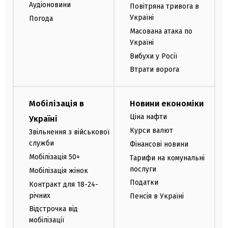
Аудіоновини
Повітряна тривога в
Україні
Погода
Масована атака по
Україні
Вибухи у Росії
Втрати ворога
Мобілізація в
Новини економіки
Ціна нафти
Україні
Курси валют
Звільнення з військової
служби
Фінансові новини
Мобілізація 50+
Тарифи на комунальні
послуги
Мобілізація жінок
Податки
Контракт для 18-24-
річних
Пенсія в Україні
Відстрочка від
мобілізації