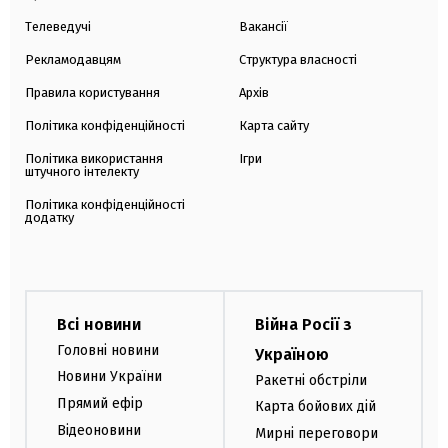
Телеведучі
Вакансії
Рекламодавцям
Структура власності
Правила користування
Архів
Політика конфіденційності
Карта сайту
Політика використання
Ігри
штучного інтелекту
Політика конфіденційності
додатку
Всі новини
Війна Росії з
Головні новини
Україною
Новини України
Ракетні обстріли
Прямий ефір
Карта бойових дій
Відеоновини
Мирні переговори