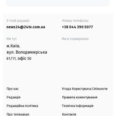
E-mail редакції
Номер телефону:
news24@24tv.com.ua
+38 044 390 5077
Ми тут:
Ми в соцмережах:
м.Київ
,
вул. Володимирська
офіс
61/11,
50
Про нас
Угода Користувача Спільноти
Редакція
Правила коментування
Редакційна політика
Технічна інформація
Про телеканал
Контакти