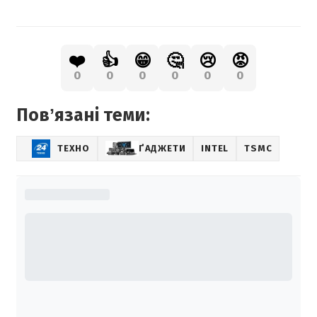
❤️
👍
😁
🤔
😢
😡
0
0
0
0
0
0
Повʼязані теми:
ТЕХНО
ҐАДЖЕТИ
INTEL
TSMC