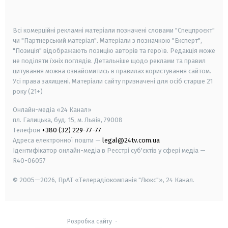
smart tv
samsung smart tv
Всі комерційні рекламні матеріали позначені словами "Спецпроєкт"
чи "Партнерський матеріал". Матеріали з позначкою "Експерт",
"Позиція" відображають позицію авторів та героїв. Редакція може
не поділяти їхніх поглядів. Детальніше щодо реклами та правил
цитування можна ознайомитись в правилах користування сайтом.
Усі права захищені.
Матеріали сайту призначені для осіб старше
21
року (21+)
Онлайн-медіа «24 Канал»
пл. Галицька, буд. 15, м. Львів, 79008
Телефон
+380 (32) 229-77-77
Адреса електронної пошти —
legal@24tv.com.ua
Ідентифікатор онлайн-медіа в Реєстрі суб'єктів у сфері медіа —
R40-06057
© 2005—2026,
ПрАТ «Телерадіокомпанія "Люкс"», 24 Канал.
Розробка сайту
-