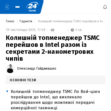
Техно
Ґаджети
 Колишній топменеджер TSMC перейшов в Intel разом із секретами 2-нанометрових чипів 
3 хв
19 листопада 2025,
17:49
Колишній топменеджер TSMC
перейшов в Intel разом із
секретами 2-нанометрових
чипів
Олександр Гайдамашко
ОСНОВНІ ТЕЗИ
Колишній топменеджер TSMC Ло Вей-цзен
перейшов до Intel, що викликало
розслідування щодо можливої передачі
комерційної таємниці.