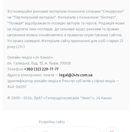
smart tv
samsung smart tv
Всі комерційні рекламні матеріали позначені словами "Спецпроєкт"
чи "Партнерський матеріал". Матеріали з позначкою "Експерт",
"Позиція" відображають позицію авторів та героїв. Редакція може
не поділяти їхніх поглядів. Детальніше щодо реклами та правил
цитування можна ознайомитись в правилах користування сайтом.
Усі права захищені.
Матеріали сайту призначені для осіб старше
21
року (21+)
Онлайн-медіа «24 Канал»
пл. Галицька, буд. 15, м. Львів, 79008
Телефон
+380 (32) 229-77-77
Адреса електронної пошти —
legal@24tv.com.ua
Ідентифікатор онлайн-медіа в Реєстрі суб'єктів у сфері медіа —
R40-06057
© 2005—2026,
ПрАТ «Телерадіокомпанія "Люкс"», 24 Канал.
Розробка сайту
-