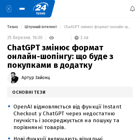
Техно
Штучний інтелект
 ChatGPT змінює формат онлайн-шопінгу: що буде з покупками в додатку 
2 хв
25 березня,
16:30
ChatGPT змінює формат
онлайн-шопінгу: що буде з
покупками в додатку
Артур Зайонц
ОСНОВНІ ТЕЗИ
OpenAI відмовляється від функції Instant
Checkout у ChatGPT через недостатню
гнучкість і зосереджується на пошуку та
порівнянні товарів.
Нові функції включають візуальні