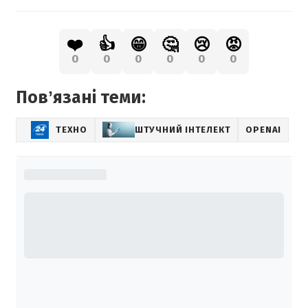
❤️
👍
😁
🤔
😢
😡
0
0
0
0
0
0
Повʼязані теми:
ТЕХНО
ШТУЧНИЙ ІНТЕЛЕКТ
OPENAI