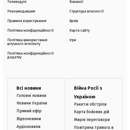
Телеведучі
Вакансії
Рекламодавцям
Структура власності
Правила користування
Архів
Політика конфіденційності
Карта сайту
Політика використання
Ігри
штучного інтелекту
Політика конфіденційності
додатку
Всі новини
Війна Росії з
Головні новини
Україною
Новини України
Ракетні обстріли
Прямий ефір
Карта бойових дій
Відеоновини
Мирні переговори
Аудіоновини
Повітряна тривога в