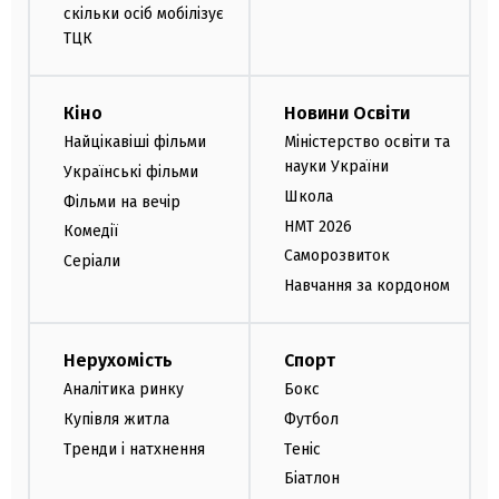
скільки осіб мобілізує
ТЦК
Кіно
Новини Освіти
Найцікавіші фільми
Міністерство освіти та
науки України
Українські фільми
Школа
Фільми на вечір
НМТ 2026
Комедії
Саморозвиток
Серіали
Навчання за кордоном
Нерухомість
Спорт
Аналітика ринку
Бокс
Купівля житла
Футбол
Тренди і натхнення
Теніс
Біатлон