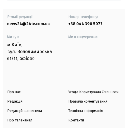
E-mail редакції
Номер телефону:
news24@24tv.com.ua
+38 044 390 5077
Ми тут:
Ми в соцмережах:
м.Київ
,
вул. Володимирська
офіс
61/11,
50
Про нас
Угода Користувача Спільноти
Редакція
Правила коментування
Редакційна політика
Технічна інформація
Про телеканал
Контакти