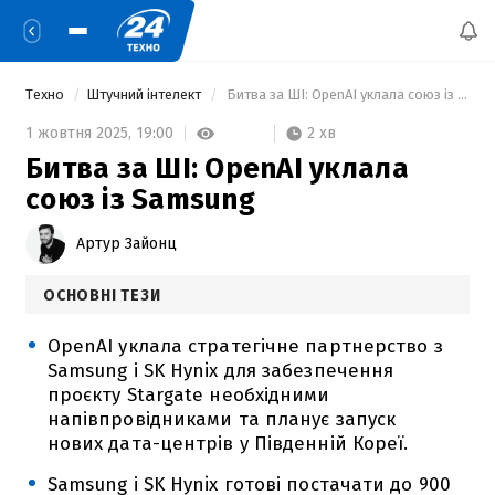
Техно
Штучний інтелект
 Битва за ШІ: OpenAI уклала союз із Samsung 
2 хв
1 жовтня 2025,
19:00
Битва за ШІ: OpenAI уклала
союз із Samsung
Артур Зайонц
ОСНОВНІ ТЕЗИ
OpenAI уклала стратегічне партнерство з
Samsung і SK Hynix для забезпечення
проєкту Stargate необхідними
напівпровідниками та планує запуск
нових дата-центрів у Південній Кореї.
Samsung і SK Hynix готові постачати до 900