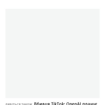
Вбивця TikTok: OpenAI планує
ДИВІТЬСЯ ТАКОЖ