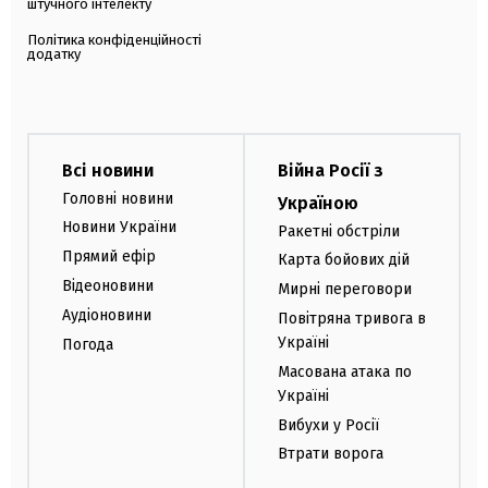
штучного інтелекту
Політика конфіденційності
додатку
Всі новини
Війна Росії з
Головні новини
Україною
Новини України
Ракетні обстріли
Прямий ефір
Карта бойових дій
Відеоновини
Мирні переговори
Аудіоновини
Повітряна тривога в
Україні
Погода
Масована атака по
Україні
Вибухи у Росії
Втрати ворога