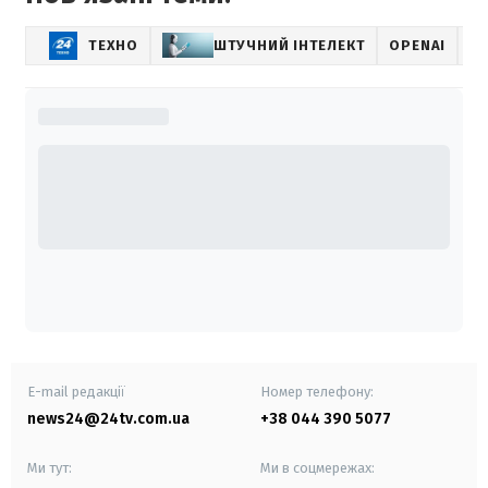
ТЕХНО
ШТУЧНИЙ ІНТЕЛЕКТ
OPENAI
S
E-mail редакції
Номер телефону:
news24@24tv.com.ua
+38 044 390 5077
Ми тут:
Ми в соцмережах: