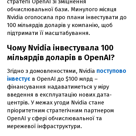
стратегії OpenAI зі зміцнення
обчислювальної бази. Минулого місяця
Nvidia оголосила про плани інвестувати до
100 мільярдів доларів у компанію, щоб
підтримати її масштабування.
Чому Nvidia інвестувала 100
мільярдів доларів в OpenAI?
Згідно з домовленостями, Nvidia
поступово
інвестує
в OpenAI до $100 млрд –
фінансування надаватиметься у міру
введення в експлуатацію нових дата-
центрів. У межах угоди Nvidia стане
пріоритетним стратегічним партнером
OpenAI у сфері обчислювальної та
мережевої інфраструктури.