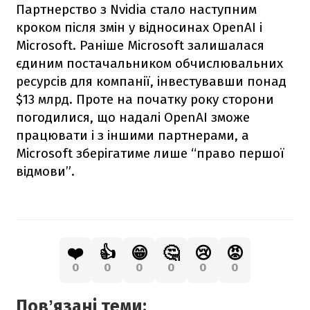
Партнерство з Nvidia стало наступним
кроком після змін у відносинах OpenAI і
Microsoft. Раніше Microsoft залишалася
єдиним постачальником обчислювальних
ресурсів для компанії, інвестувавши понад
$13 млрд. Проте на початку року сторони
погодилися, що надалі OpenAI зможе
працювати і з іншими партнерами, а
Microsoft зберігатиме лише “право першої
відмови”.
❤️
👍
😁
🤔
😢
😡
0
0
0
0
0
0
Повʼязані теми: