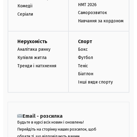
НМТ 2026
Комедії
Саморозвиток
Серіали
Навчання за кордоном
Нерухомість
Спорт
Аналітика ринку
Бокс
Купівля житла
Футбол
Тренди і натхнення
Теніс
Біатлон
Інші види спорту
Email - розсилка
Будьте в курсі всіх новин і оновлень!
Перейдіть на сторінку наших розсилок, щоб
обрати ті, що відповідають вашим