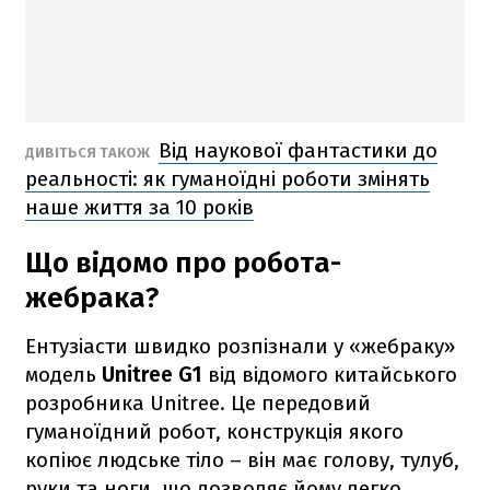
Від наукової фантастики до
ДИВІТЬСЯ ТАКОЖ
реальності: як гуманоїдні роботи змінять
наше життя за 10 років
Що відомо про робота-
жебрака?
Ентузіасти швидко розпізнали у «жебраку»
модель
Unitree G1
від відомого китайського
розробника Unitree. Це передовий
гуманоїдний робот, конструкція якого
копіює людське тіло – він має голову, тулуб,
руки та ноги, що дозволяє йому легко