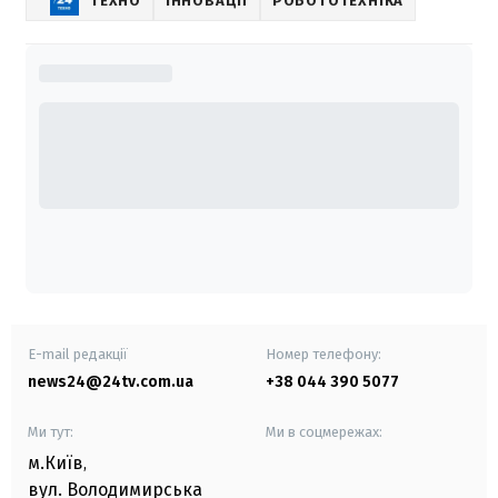
ТЕХНО
ІННОВАЦІЇ
РОБОТОТЕХНІКА
E-mail редакції
Номер телефону:
news24@24tv.com.ua
+38 044 390 5077
Ми тут:
Ми в соцмережах:
м.Київ
,
вул. Володимирська