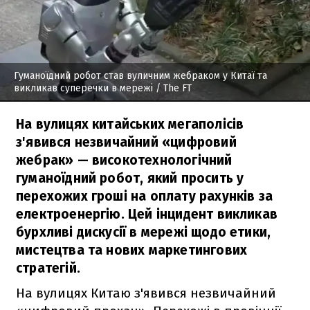
Гуманоїдний робот став вуличним жебраком у Китаї та
викликав суперечки в мережі
/ The FT
На вулицях китайських мегаполісів
з'явився незвичайний «цифровий
жебрак» — високотехнологічний
гуманоїдний робот, який просить у
перехожих гроші на оплату рахунків за
електроенергію. Цей інцидент викликав
бурхливі дискусії в мережі щодо етики,
мистецтва та нових маркетингових
стратегій.
На вулицях Китаю з'явився незвичайний