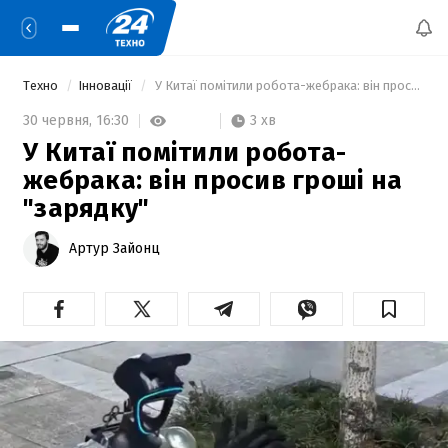
Техно
Інновації
 У Китаї помітили робота-жебрака: він просив гроші на "зарядку" 
3 хв
30 червня,
16:30
У Китаї помітили робота-
жебрака: він просив гроші на
"зарядку"
Артур Зайонц