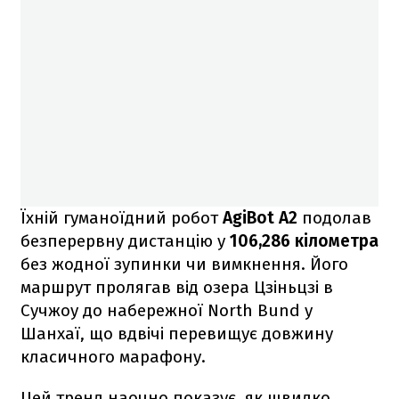
Їхній гуманоїдний робот
AgiBot A2
подолав
безперервну дистанцію у
106,286 кілометра
без жодної зупинки чи вимкнення. Його
маршрут пролягав від озера Цзіньцзі в
Сучжоу до набережної North Bund у
Шанхаї, що вдвічі перевищує довжину
класичного марафону.
Цей тренд наочно показує, як швидко