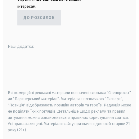
інтересам.
ДО РОЗСИЛОК
Наші додатки:
android
apple
smart tv
samsung smart tv
Всі комерційні рекламні матеріали позначені словами "Спецпроєкт"
чи "Партнерський матеріал". Матеріали з позначкою "Експерт",
"Позиція" відображають позицію авторів та героїв. Редакція може
не поділяти їхніх поглядів. Детальніше щодо реклами та правил
цитування можна ознайомитись в правилах користування сайтом.
Усі права захищені.
Матеріали сайту призначені для осіб старше
21
року (21+)