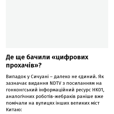
Де ще бачили «цифрових
прохачів»?
Випадок у Сичуані – далеко не єдиний. Як
зазначає видання NDTV з посиланням на
гонконгський інформаційний ресурс HK01,
аналогічних роботів-жебраків раніше вже
помічали на вулицях інших великих міст
Китаю: