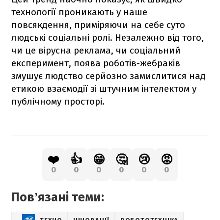
технології проникають у наше
повсякдення, приміряючи на себе суто
людські соціальні ролі. Незалежно від того,
чи це вірусна реклама, чи соціальний
експеримент, поява роботів-жебраків
змушує людство серйозно замислитися над
етикою взаємодії зі штучним інтелектом у
публічному просторі.
❤️
👍
😁
🤔
😢
😡
0
0
0
0
0
0
Повʼязані теми: