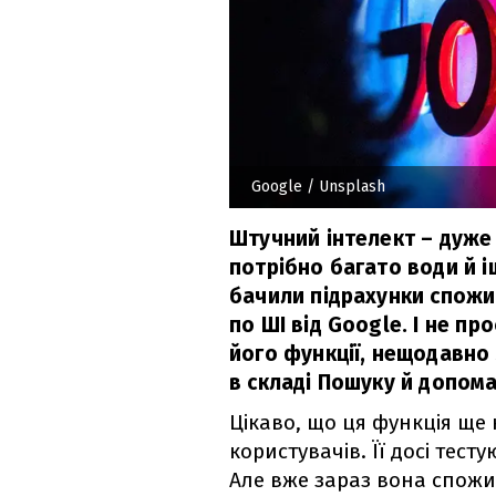
Google
/ Unsplash
Штучний інтелект – дуже
потрібно багато води й і
бачили підрахунки спожив
по ШІ від Google. І не про
його функції, нещодавно
в складі Пошуку й допома
Цікаво, що ця функція ще 
користувачів. Її досі тест
Але вже зараз вона спожив