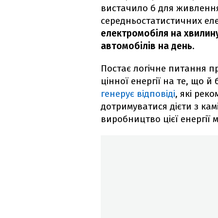
вистачило б для живленн
середньостатистичних еле
електромобіля на хвилину
автомобілів на день
.
Постає логічне питання пр
цінної енергії на те, що й
генерує відповіді
, які рек
дотримуватися дієти з ка
виробництво цієї енергії 