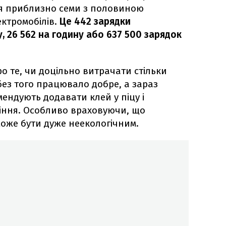
я приблизно семи з половиною
ктромобілів.
Це 442 зарядки
, 26 562 на годину або 637 500 зарядок
о те, чи доцільно витрачати стільки
 без того працювало добре, а зараз
омендують додавати клей у піцу і
міння. Особливо враховуючи, що
може бути дуже неекологічним.