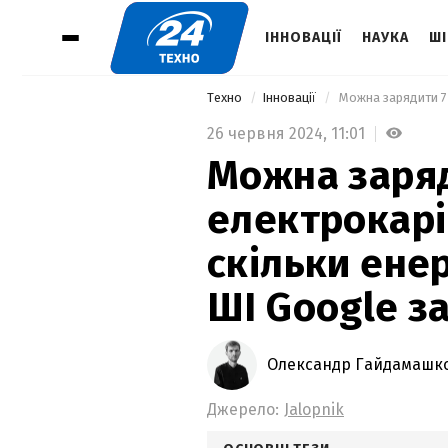
ІННОВАЦІЇ
НАУКА
ШІ
Техно
Інновації
26 червня 2024,
11:01
Можна заряд
електрокарі
скільки енер
ШІ Google з
Олександр Гайдамашк
Джерело:
Jalopnik