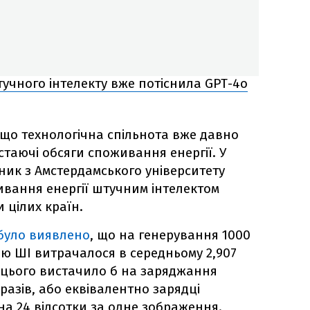
учного інтелекту вже потіснила GPT-4o
 що технологічна спільнота вже давно
остаючі обсяги споживання енергії. У
дник з Амстердамського університету
ивання енергії штучним інтелектом
 цілих країн.
було виявлено
, що на генерування 1000
ю ШІ витрачалося в середньому 2,907
– цього вистачило б на заряджання
азів, або еквівалентно зарядці
а 24 відсотки за одне зображення.