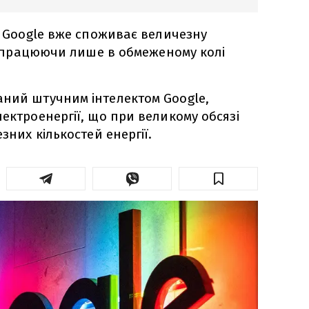
ід Google вже споживає величезну
ть працюючи лише в обмеженому колі
аний штучним інтелектом Google,
лектроенергії, що при великому обсязі
зних кількостей енергії.