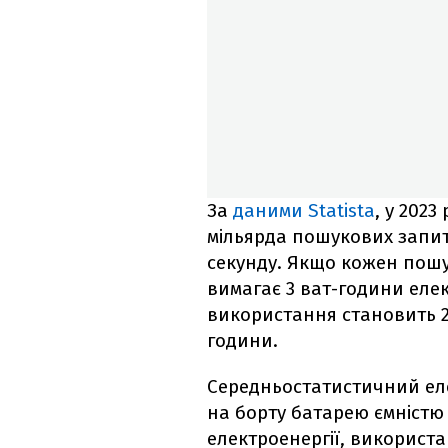
За
даними Statista
, у 202
мільярда пошукових запиті
секунду. Якщо кожен пошу
вимагає 3 ват-години елек
використання становить 29
години.
Середньостатистичний еле
на борту батарею ємністю 
електроенергії, використа