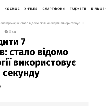
КОСМОС
X-FILES
СМАРТФОНИ
ҐАДЖЕТИ
БІЛЬШЕ
 Можна зарядити 7 електрокарів: стало відомо скільки енергії використовує ШІ Google за секунду 
3 хв
ити 7
в: стало відомо
гії використовує
а секунду
о