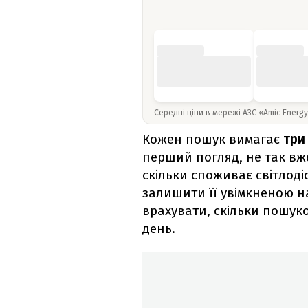
Середні ціни в мережі АЗС «Amic Energ
Кожен пошук вимагає
три
перший погляд, не так вже
скільки споживає світлод
залишити її увімкненою н
врахувати, скільки пошуко
день.