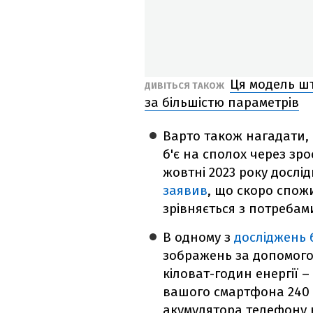
Ця модель шт
ДИВІТЬСЯ ТАКОЖ
за більшістю параметрів
Варто також нагадати,
б'є на сполох через зр
жовтні 2023 року дослі
заявив
, що скоро спож
зрівняється з потребами
В одному з
досліджень 
зображень за допомого
кіловат-годин енергії 
вашого смартфона 240 р
акумулятора телефону н