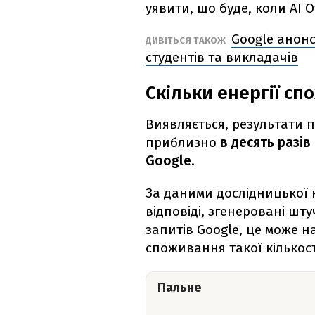
уявити, що буде, коли AI O
Google анонс
ДИВІТЬСЯ ТАКОЖ
студентів та викладачів
Скільки енергії сп
Виявляється, результати п
приблизно
в десять разів
Google
.
За даними дослідницької к
відповіді, згенеровані шт
запитів Google, це може 
споживання такої кількості
Пальне