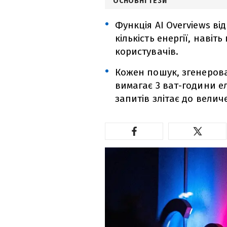
ОСНОВНІ ТЕЗИ
Функція AI Overviews в
кількість енергії, наві
користувачів.
Кожен пошук, згенеров
вимагає 3 ват-години е
запитів злітає до величе