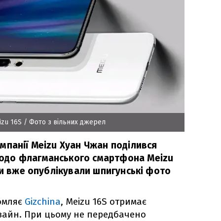
zu 16S
/ Фото з вільних джерел
мпанії Meizu Хуан Чжан поділився
одо флагманського смартфона Meizu
ри вже опублікували шпигунські фото
омляє
Gizchina
, Meizu 16S отримає
зайн. При цьому не передбачено