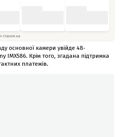
y» станом на
аду основної камери увійде 48-
y IMX586. Крім того, згадана підтримка
тактних платежів.