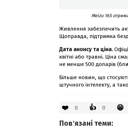
Meizu 16S отрим
Живлення забезпечить аку
Щоправда, підтримка безд
Дата анонсу та ціна.
Офіці
квітні або травні. Ціна с
не менше 500 доларів (бли
Більше новин, що стосуютьс
штучного інтелекту, а так
❤️
👍
😁
0
0
Повʼязані теми: