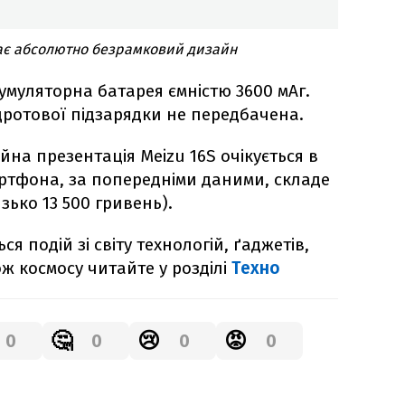
ає абсолютно безрамковий дизайн
муляторна батарея ємністю 3600 мАг.
ротової підзарядки не передбачена.
йна презентація Meizu 16S очікується в
мартфона, за попередніми даними, складе
зько 13 500 гривень).
я подій зі світу технологій, ґаджетів,
ож космосу читайте у розділі
Техно
🤔
😢
😡
0
0
0
0