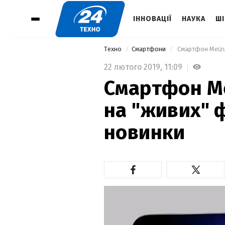
ІННОВАЦІЇ
НАУКА
ШІ
Техно
Смартфони
 Смартфон Meizu
22 лютого 2019,
11:09
Смартфон Me
на "живих" 
новинки