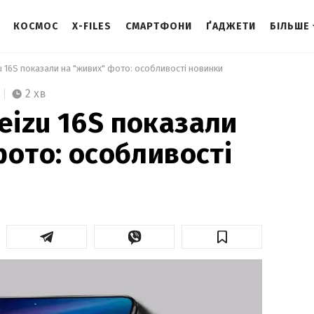
КОСМОС
X-FILES
СМАРТФОНИ
ҐАДЖЕТИ
БІЛЬШЕ
 16S показали на "живих" фото: особливості новинки 
2 хв
izu 16S показали
фото: особливості