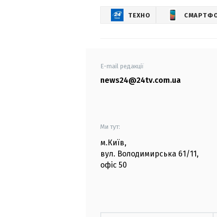
ТЕХНО
СМАРТФ
E-mail редакції
news24@24tv.com.ua
Ми тут:
м.Київ
,
вул. Володимирська
61/11,
офіс
50