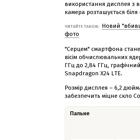
використання дисплея з в
камера розташується біля 
Новий "вбивц
ЧИТАЙТЕ ТАКОЖ:
фото
"Серцем" смартфона стане
вісім обчислювальних ядер
ГГц до 2,84 ГГц, графічни
Snapdragon X24 LTE.
Розмір дисплея – 6,2 дюйм
забезпечить міцне скло Co
Пальне