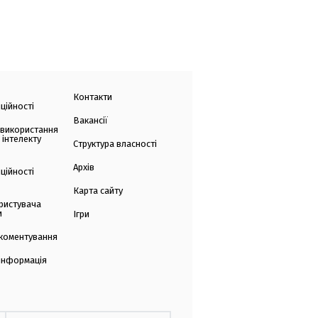
Контакти
ційності
Вакансії
 використання
 інтелекту
Структура власності
Архів
ційності
Карта сайту
ристувача
и
Ігри
коментування
 інформація