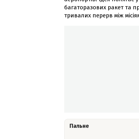
багаторазових ракет та пр
тривалих перерв між місія
Пальне