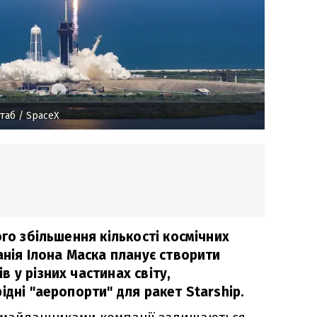
штаб
/ SpaceX
ого збільшення кількості космічних
анія Ілона Маска планує створити
 у різних частинах світу,
ідні "аеропорти" для ракет Starship.