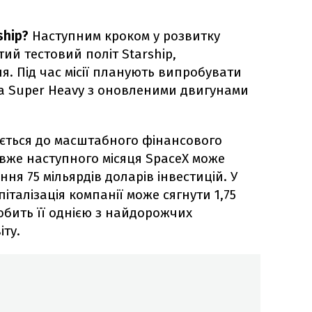
ship?
Наступним кроком у розвитку
ий тестовий політ Starship,
. Під час місії планують випробувати
а Super Heavy з оновленими двигунами
ється до масштабного фінансового
 вже наступного місяця SpaceX може
ня 75 мільярдів доларів інвестицій. У
італізація компанії може сягнути 1,75
обить її однією з найдорожчих
іту.