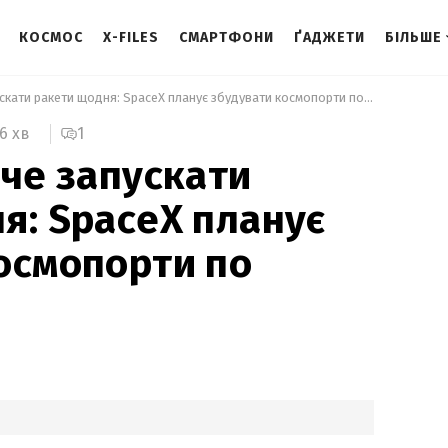
КОСМОС
X-FILES
СМАРТФОНИ
ҐАДЖЕТИ
БІЛЬШЕ
 Ілон Маск хоче запускати ракети щодня: SpaceX планує збудувати космопорти по всьому світу 
1
6 хв
оче запускати
я: SpaceX планує
осмопорти по