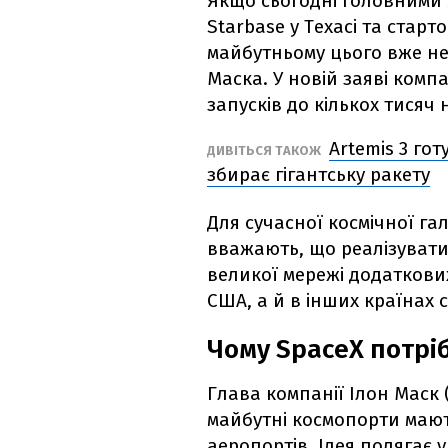
Якщо сьогодні головними
Starbase у Техасі та старт
майбутньому цього вже не
Маска. У новій заяві компа
запусків до кількох тисяч 
Artemis 3 го
ДИВІТЬСЯ ТАКОЖ
збирає гігантську ракету
Для сучасної космічної га
вважають, що реалізуват
великої мережі додаткових
США, а й в інших країнах с
Чому SpaceX потрі
Глава компанії Ілон Маск
майбутні космопорти маю
аеропортів. Ідея полягає 