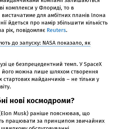
 майданчиками компанії залишаються
ові комплекси у Флориді, то в
 вистачатиме для амбітних планів Ілона
нії йдеться про намір збільшити кількість
на рік, повідомляє
Reuters
.
тують до запуску: NASA показало, як
лузі це безпрецедентний темп. У SpaceX
и його можна лише шляхом створення
 стартових майданчиків – не тільки у
віту.
бні нові космодроми?
 (Elon Musk) раніше пояснював, що
ть працювати за принципом звичайних
у швидкому обслуговуванні