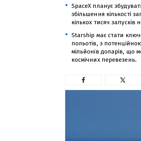
SpaceX планує збудуват
збільшення кількості за
кількох тисяч запусків н
Starship має стати клю
польотів, з потенційною
мільйонів доларів, що 
космічних перевезень.