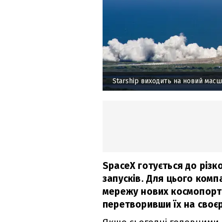
Starship виходить на новий мас
SpaceX готується до різк
запусків. Для цього комп
мережу нових космопортів
перетворивши їх на своєр