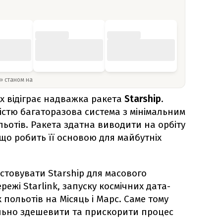
y» станом на
х відіграє надважка ракета
Starship
.
істю багаторазова система з мінімальним
ьотів. Ракета здатна виводити на орбіту
 що робить її основою для майбутніх
стовувати Starship для масового
режі Starlink, запуску космічних дата-
 польотів на Місяць і Марс. Саме тому
льно здешевити та прискорити процес