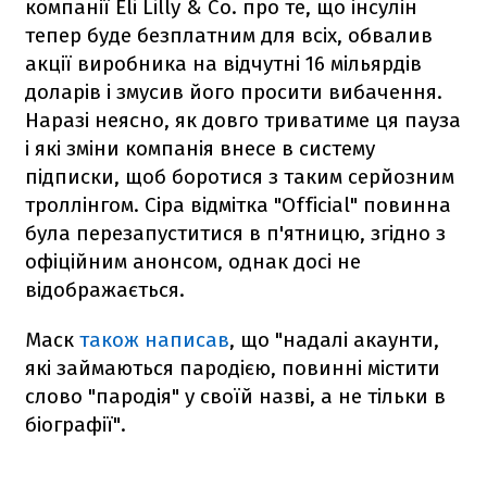
компанії Eli Lilly & Co. про те, що інсулін
тепер буде безплатним для всіх, обвалив
акції виробника на відчутні 16 мільярдів
доларів і змусив його просити вибачення.
Наразі неясно, як довго триватиме ця пауза
і які зміни компанія внесе в систему
підписки, щоб боротися з таким серйозним
троллінгом. Сіра відмітка "Official" повинна
була перезапуститися в п'ятницю, згідно з
офіційним анонсом, однак досі не
відображається.
Маск
також написав
, що "надалі акаунти,
які займаються пародією, повинні містити
слово "пародія" у своїй назві, а не тільки в
біографії".