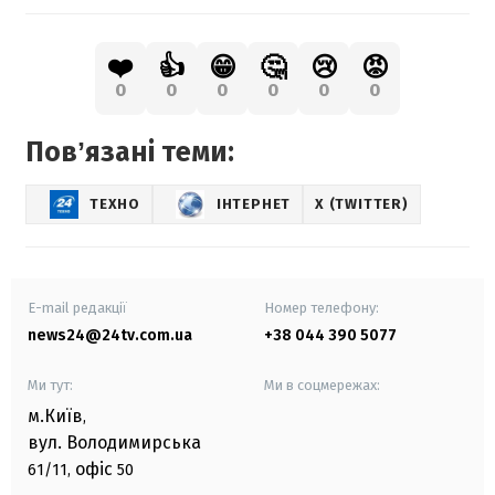
❤️
👍
😁
🤔
😢
😡
0
0
0
0
0
0
Повʼязані теми:
ТЕХНО
ІНТЕРНЕТ
X (TWITTER)
E-mail редакції
Номер телефону:
news24@24tv.com.ua
+38 044 390 5077
Ми тут:
Ми в соцмережах:
м.Київ
,
вул. Володимирська
офіс
61/11,
50