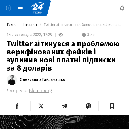
Техно
Інтернет
 Twitter зіткнувся з проблемою верифікованих фейків і зупинив нові платні підписки за 8 доларів 
3 хв
14 листопада 2022,
17:29
Twitter зіткнувся з проблемою
верифікованих фейків і
зупинив нові платні підписки
за 8 доларів
Олександр Гайдамашко
Джерело:
Bloomberg