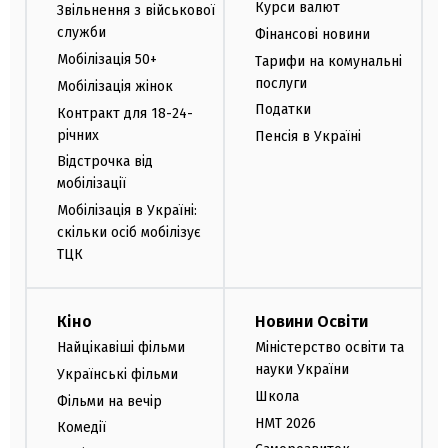
Курси валют
Звільнення з військової
служби
Фінансові новини
Мобілізація 50+
Тарифи на комунальні
послуги
Мобілізація жінок
Податки
Контракт для 18-24-
річних
Пенсія в Україні
Відстрочка від
мобілізації
Мобілізація в Україні:
скільки осіб мобілізує
ТЦК
Кіно
Новини Освіти
Найцікавіші фільми
Міністерство освіти та
науки України
Українські фільми
Школа
Фільми на вечір
НМТ 2026
Комедії