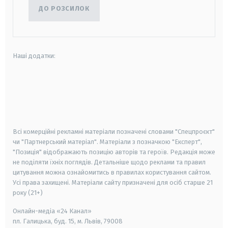
ДО РОЗСИЛОК
Наші додатки:
android
apple
smart tv
samsung smart tv
Всі комерційні рекламні матеріали позначені словами "Спецпроєкт"
чи "Партнерський матеріал". Матеріали з позначкою "Експерт",
"Позиція" відображають позицію авторів та героїв. Редакція може
не поділяти їхніх поглядів. Детальніше щодо реклами та правил
цитування можна ознайомитись в правилах користування сайтом.
Усі права захищені.
Матеріали сайту призначені для осіб старше
21
року (21+)
Онлайн-медіа «24 Канал»
пл. Галицька, буд. 15, м. Львів, 79008