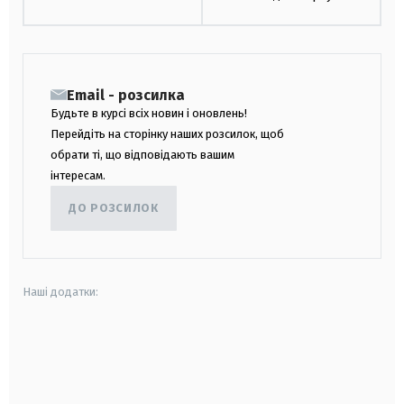
Email - розсилка
Будьте в курсі всіх новин і оновлень!
Перейдіть на сторінку наших розсилок, щоб
обрати ті, що відповідають вашим
інтересам.
ДО РОЗСИЛОК
Наші додатки:
android
apple
smart tv
samsung smart tv