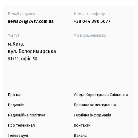
E-mail редакції
Номер телефону:
news24@24tv.com.ua
+38 044 390 5077
Ми тут:
Ми в соцмережах:
м.Київ
,
вул. Володимирська
офіс
61/11,
50
Про нас
Угода Користувача Спільноти
Редакція
Правила коментування
Редакційна політика
Технічна інформація
Про телеканал
Контакти
Телеведучі
Вакансії