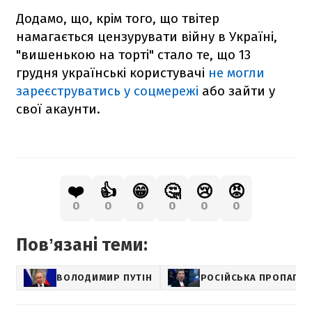
Додамо, що, крім того, що твітер
намагається цензурувати війну в Україні,
"вишенькою на торті" стало те, що 13
грудня українські користувачі
не могли
зареєструватись у соцмережі
або зайти у
свої акаунти.
❤️
👍
😁
🤔
😢
😡
0
0
0
0
0
0
Повʼязані теми:
ВОЛОДИМИР ПУТІН
РОСІЙСЬКА ПРОПАГАН