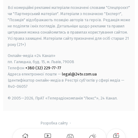
Всі комерційні рекламні матеріали позначені словами "Спецпроєкт"
чи "Партнерський матеріал". Матеріали з позначкою "Експерт",
"Позиція" відображають позицію авторів та героїв. Редакція може
не поділяти їхніх поглядів. Детальніше щодо реклами та правил
цитування можна ознайомитись в правилах користування сайтом.
Усі права захищені.
Матеріали сайту призначені для осіб старше
21
року (21+)
Онлайн-медіа «24 Канал»
пл. Галицька, буд. 15, м. Львів, 79008
Телефон
+380 (32) 229-77-77
Адреса електронної пошти —
legal@24tv.com.ua
Ідентифікатор онлайн-медіа в Реєстрі суб'єктів у сфері медіа —
R40-06057
© 2005—2026,
ПрАТ «Телерадіокомпанія "Люкс"», 24 Канал.
Розробка сайту
-