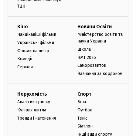
ТЦК
Кіно
Новини Освіти
Найцікавіші фільми
Міністерство освіти та
науки України
Українські фільми
Школа
Фільми на вечір
НМТ 2026
Комедії
Саморозвиток
Серіали
Навчання за кордоном
Нерухомість
Спорт
Аналітика ринку
Бокс
Купівля житла
Футбол
Тренди і натхнення
Теніс
Біатлон
Інші види спорту