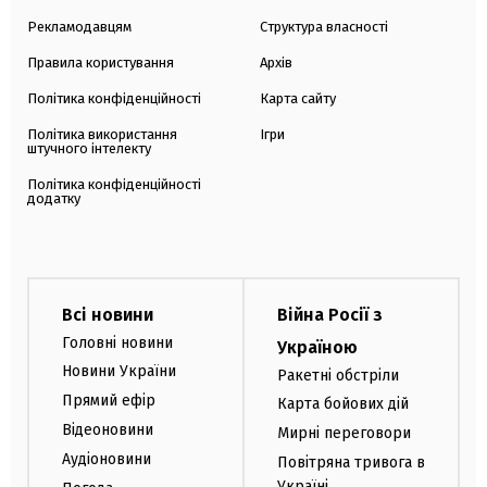
Рекламодавцям
Структура власності
Правила користування
Архів
Політика конфіденційності
Карта сайту
Політика використання
Ігри
штучного інтелекту
Політика конфіденційності
додатку
Всі новини
Війна Росії з
Головні новини
Україною
Новини України
Ракетні обстріли
Прямий ефір
Карта бойових дій
Відеоновини
Мирні переговори
Аудіоновини
Повітряна тривога в
Україні