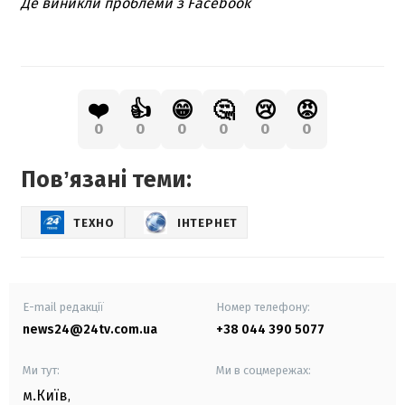
Де виникли проблеми з Facebook
❤️
👍
😁
🤔
😢
😡
0
0
0
0
0
0
Повʼязані теми:
ТЕХНО
ІНТЕРНЕТ
E-mail редакції
Номер телефону:
news24@24tv.com.ua
+38 044 390 5077
Ми тут:
Ми в соцмережах:
м.Київ
,