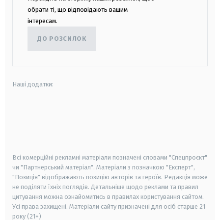
обрати ті, що відповідають вашим
інтересам.
ДО РОЗСИЛОК
Наші додатки:
android
apple
smart tv
samsung smart tv
Всі комерційні рекламні матеріали позначені словами "Спецпроєкт"
чи "Партнерський матеріал". Матеріали з позначкою "Експерт",
"Позиція" відображають позицію авторів та героїв. Редакція може
не поділяти їхніх поглядів. Детальніше щодо реклами та правил
цитування можна ознайомитись в правилах користування сайтом.
Усі права захищені.
Матеріали сайту призначені для осіб старше
21
року (21+)