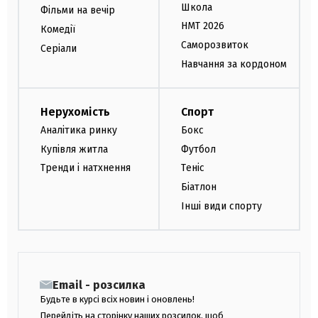
Школа
Фільми на вечір
НМТ 2026
Комедії
Саморозвиток
Серіали
Навчання за кордоном
Нерухомість
Спорт
Аналітика ринку
Бокс
Купівля житла
Футбол
Тренди і натхнення
Теніс
Біатлон
Інші види спорту
Email - розсилка
Будьте в курсі всіх новин і оновлень!
Перейдіть на сторінку наших розсилок, щоб