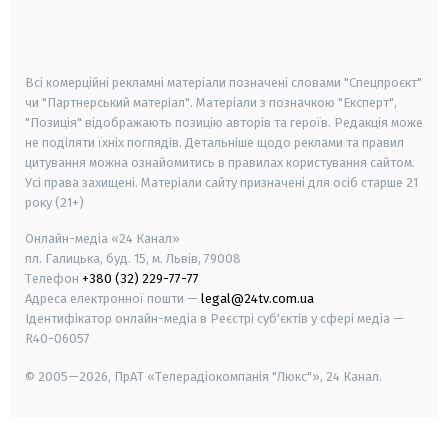
smart tv
samsung smart tv
Всі комерційні рекламні матеріали позначені словами "Спецпроєкт"
чи "Партнерський матеріал". Матеріали з позначкою "Експерт",
"Позиція" відображають позицію авторів та героїв. Редакція може
не поділяти їхніх поглядів. Детальніше щодо реклами та правил
цитування можна ознайомитись в правилах користування сайтом.
Усі права захищені.
Матеріали сайту призначені для осіб старше
21
року (21+)
Онлайн-медіа «24 Канал»
пл. Галицька, буд. 15, м. Львів, 79008
Телефон
+380 (32) 229-77-77
Адреса електронної пошти —
legal@24tv.com.ua
Ідентифікатор онлайн-медіа в Реєстрі суб'єктів у сфері медіа —
R40-06057
© 2005—2026,
ПрАТ «Телерадіокомпанія "Люкс"», 24 Канал.