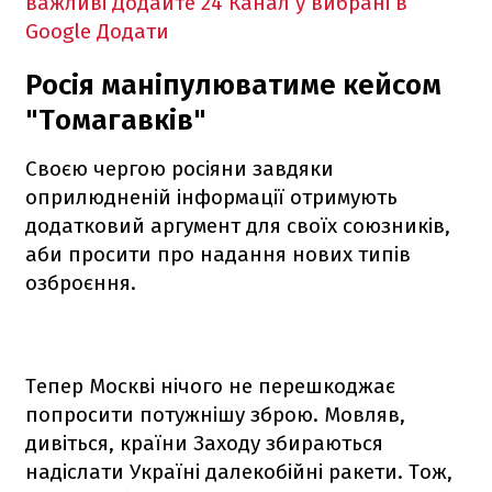
важливі
Додайте 24 Канал у вибрані в
Google
Додати
Росія маніпулюватиме кейсом
"Томагавків"
Своєю чергою росіяни завдяки
оприлюдненій інформації отримують
додатковий аргумент для своїх союзників,
аби просити про надання нових типів
озброєння.
Тепер Москві нічого не перешкоджає
попросити потужнішу зброю. Мовляв,
дивіться, країни Заходу збираються
надіслати Україні далекобійні ракети. Тож,