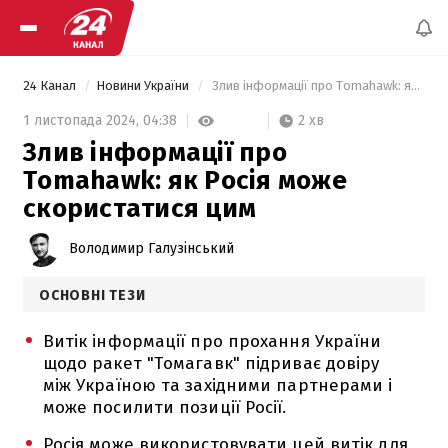
24 Канал
Новини України
 Злив інформації про Tomahawk: як Росія може скористатися цим 
2 хв
1 листопада 2024,
04:38
Злив інформації про
Tomahawk: як Росія може
скористатися цим
Володимир Галузінський
ОСНОВНІ ТЕЗИ
Витік інформації про прохання України
щодо ракет "Томагавк" підриває довіру
між Україною та західними партнерами і
може посилити позиції Росії.
Росія може використовувати цей витік для