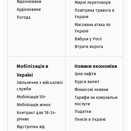
Відеоновини
Мирні переговори
Аудіоновини
Повітряна тривога в
Україні
Погода
Масована атака по
Україні
Вибухи у Росії
Втрати ворога
Мобілізація в
Новини економіки
Ціна нафти
Україні
Курси валют
Звільнення з військової
служби
Фінансові новини
Мобілізація 50+
Тарифи на комунальні
послуги
Мобілізація жінок
Податки
Контракт для 18-24-
річних
Пенсія в Україні
Відстрочка від