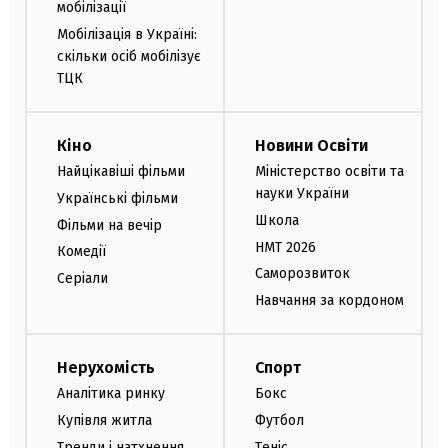
мобілізації
Мобілізація в Україні:
скільки осіб мобілізує
ТЦК
Кіно
Новини Освіти
Найцікавіші фільми
Міністерство освіти та
науки України
Українські фільми
Школа
Фільми на вечір
НМТ 2026
Комедії
Саморозвиток
Серіали
Навчання за кордоном
Нерухомість
Спорт
Аналітика ринку
Бокс
Купівля житла
Футбол
Тренди і натхнення
Теніс