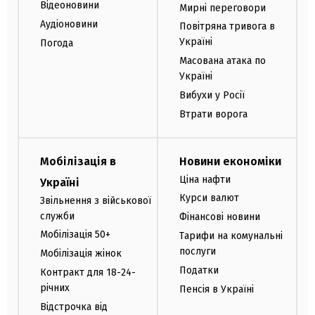
Відеоновини
Мирні переговори
Аудіоновини
Повітряна тривога в
Україні
Погода
Масована атака по
Україні
Вибухи у Росії
Втрати ворога
Мобілізація в
Новини економіки
Ціна нафти
Україні
Курси валют
Звільнення з військової
служби
Фінансові новини
Мобілізація 50+
Тарифи на комунальні
послуги
Мобілізація жінок
Податки
Контракт для 18-24-
річних
Пенсія в Україні
Відстрочка від