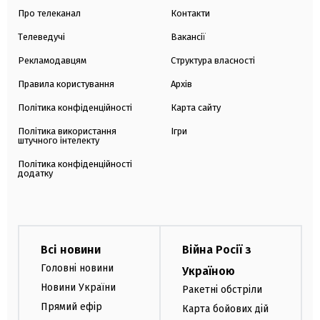
Про телеканал
Контакти
Телеведучі
Вакансії
Рекламодавцям
Структура власності
Правила користування
Архів
Політика конфіденційності
Карта сайту
Політика використання
Ігри
штучного інтелекту
Політика конфіденційності
додатку
Всі новини
Війна Росії з
Головні новини
Україною
Новини України
Ракетні обстріли
Прямий ефір
Карта бойових дій