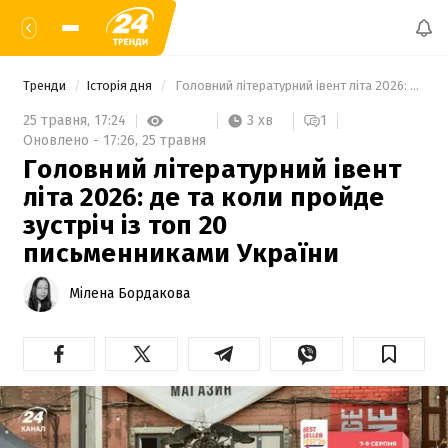
Тренди
Історія дня
 Головний літературний івент літа 2026: де та коли пройде зустріч із топ 20 письменниками України 
3 хв
25 травня,
17:24
1
Оновлено -
17:26,
25 травня
Головний літературний івент
літа 2026: де та коли пройде
зустріч із топ 20
письменниками України
Мілена Бордакова