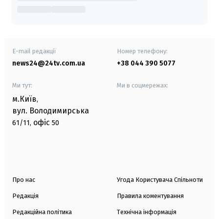
E-mail редакції
Номер телефону:
news24@24tv.com.ua
+38 044 390 5077
Ми тут:
Ми в соцмережах:
м.Київ
,
вул. Володимирська
офіс
61/11,
50
Про нас
Угода Користувача Спільноти
Редакція
Правила коментування
Редакційна політика
Технічна інформація