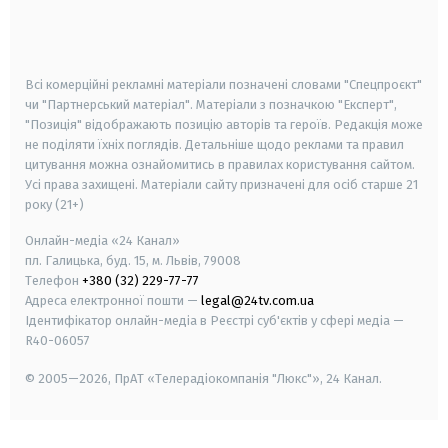
smart tv
samsung smart tv
Всі комерційні рекламні матеріали позначені словами "Спецпроєкт"
чи "Партнерський матеріал". Матеріали з позначкою "Експерт",
"Позиція" відображають позицію авторів та героїв. Редакція може
не поділяти їхніх поглядів. Детальніше щодо реклами та правил
цитування можна ознайомитись в правилах користування сайтом.
Усі права захищені.
Матеріали сайту призначені для осіб старше
21
року (21+)
Онлайн-медіа «24 Канал»
пл. Галицька, буд. 15, м. Львів, 79008
Телефон
+380 (32) 229-77-77
Адреса електронної пошти —
legal@24tv.com.ua
Ідентифікатор онлайн-медіа в Реєстрі суб'єктів у сфері медіа —
R40-06057
© 2005—2026,
ПрАТ «Телерадіокомпанія "Люкс"», 24 Канал.