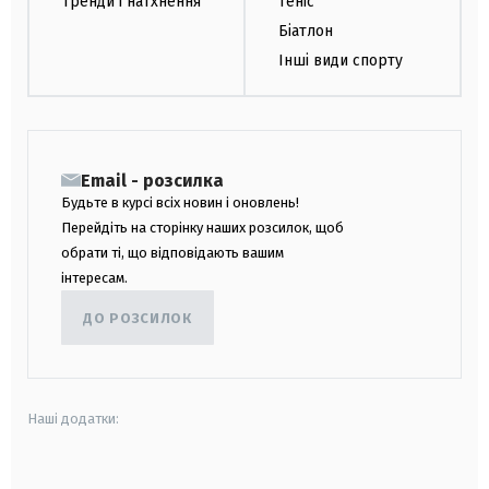
Тренди і натхнення
Теніс
Біатлон
Інші види спорту
Email - розсилка
Будьте в курсі всіх новин і оновлень!
Перейдіть на сторінку наших розсилок, щоб
обрати ті, що відповідають вашим
інтересам.
ДО РОЗСИЛОК
Наші додатки:
android
apple