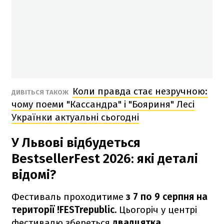
Коли правда стає незручною:
ДИВІТЬСЯ ТАКОЖ
чому поеми "Кассандра" і "Бояриня" Лесі
Українки актуальні сьогодні
У Львові відбудеться
BestsellerFest 2026: які деталі
відомі?
Фестиваль проходитиме
з 7 по 9 серпня на
території !FESTrepublic.
Цьогоріч у центрі
фестивалю збереться
двадцятка