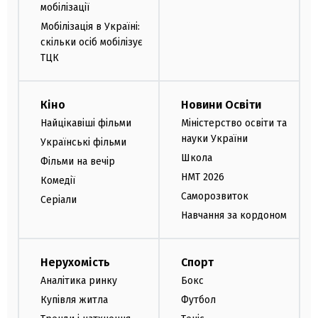
мобілізації
Мобілізація в Україні:
скільки осіб мобілізує
ТЦК
Кіно
Новини Освіти
Найцікавіші фільми
Міністерство освіти та
науки України
Українські фільми
Школа
Фільми на вечір
НМТ 2026
Комедії
Саморозвиток
Серіали
Навчання за кордоном
Нерухомість
Спорт
Аналітика ринку
Бокс
Купівля житла
Футбол