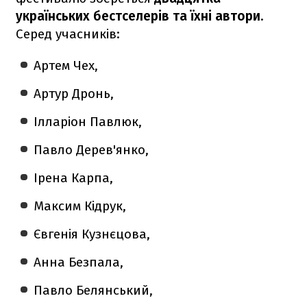
українських бестселерів та їхні автори
.
Серед учасників:
Артем Чех,
Артур Дронь,
Ілларіон Павлюк,
Павло Дерев'янко,
Ірена Карпа,
Максим Кідрук,
Євгенія Кузнєцова,
Анна Безпала,
Павло Белянський,