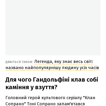
Легенда, яку знає весь світ:
ДИВІТЬСЯ ТАКОЖ
названо найпопулярнішу людину усіх часів
Для чого Гандольфіні клав собі
каміння у взуття?
Головний герой культового серіалу "Клан
Сопрано" Тоні Сопрано запам'ятався