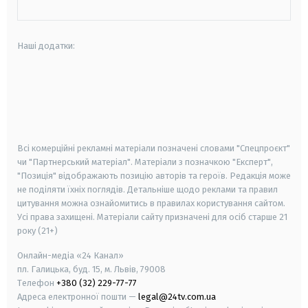
Наші додатки:
android
apple
smart tv
samsung smart tv
Всі комерційні рекламні матеріали позначені словами "Спецпроєкт"
чи "Партнерський матеріал". Матеріали з позначкою "Експерт",
"Позиція" відображають позицію авторів та героїв. Редакція може
не поділяти їхніх поглядів. Детальніше щодо реклами та правил
цитування можна ознайомитись в правилах користування сайтом.
Усі права захищені.
Матеріали сайту призначені для осіб старше
21
року (21+)
Онлайн-медіа «24 Канал»
пл. Галицька, буд. 15, м. Львів, 79008
Телефон
+380 (32) 229-77-77
Адреса електронної пошти —
legal@24tv.com.ua