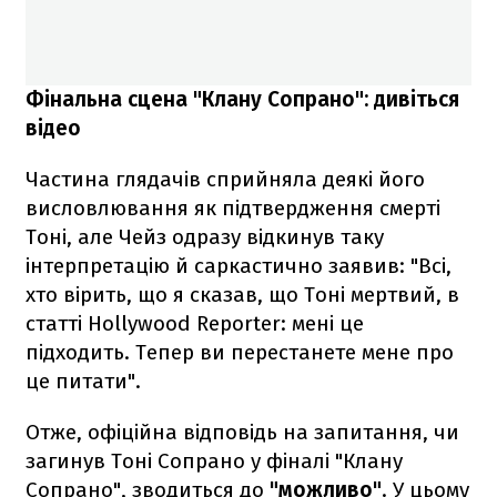
Фінальна сцена "Клану Сопрано": дивіться
відео
Частина глядачів сприйняла деякі його
висловлювання як підтвердження смерті
Тоні, але Чейз одразу відкинув таку
інтерпретацію й саркастично заявив: "Всі,
хто вірить, що я сказав, що Тоні мертвий, в
статті Hollywood Reporter: мені це
підходить. Тепер ви перестанете мене про
це питати".
Отже, офіційна відповідь на запитання, чи
загинув Тоні Сопрано у фіналі "Клану
Сопрано", зводиться до
"можливо"
. У цьому