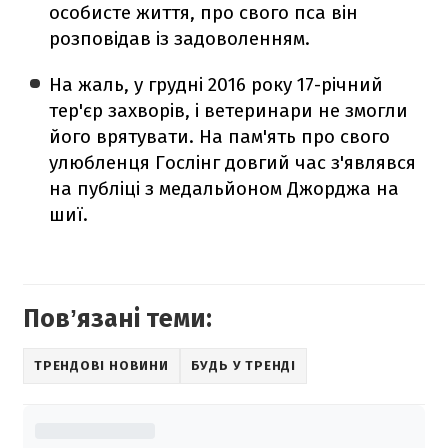
особисте життя, про свого пса він
розповідав із задоволенням.
На жаль, у грудні 2016 року 17-річний
тер'єр захворів, і ветеринари не змогли
його врятувати. На пам'ять про свого
улюбленця Гослінг довгий час з'являвся
на публіці з медальйоном Джорджа на
шиї.
Повʼязані теми:
ТРЕНДОВІ НОВИНИ
БУДЬ У ТРЕНДІ