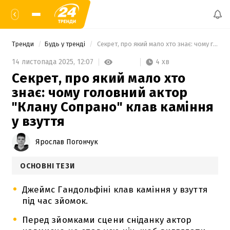
Тренди
Будь у тренді
 Секрет, про який мало хто знає: чому головний актор "Клану Сопрано" клав каміння у взуття 
4 хв
14 листопада 2025,
12:07
Секрет, про який мало хто
знає: чому головний актор
"Клану Сопрано" клав каміння
у взуття
Ярослав Погончук
ОСНОВНІ ТЕЗИ
Джеймс Гандольфіні клав каміння у взуття
під час зйомок.
Перед зйомками сцени сніданку актор