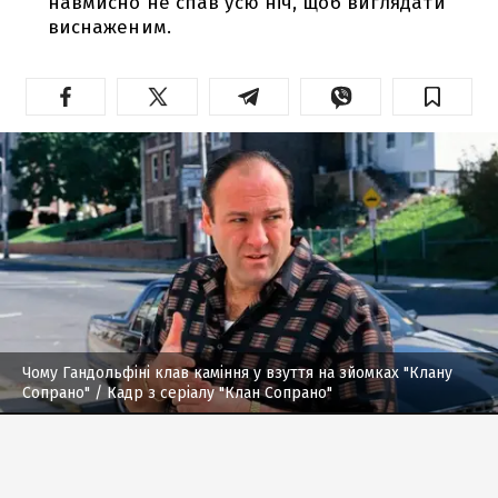
навмисно не спав усю ніч, щоб виглядати
виснаженим.
Чому Гандольфіні клав каміння у взуття на зйомках "Клану
Сопрано"
/ Кадр з серіалу "Клан Сопрано"