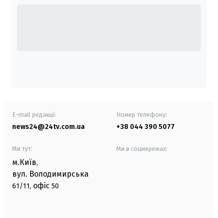
E-mail редакції
Номер телефону:
news24@24tv.com.ua
+38 044 390 5077
Ми тут:
Ми в соцмережах:
м.Київ
,
вул. Володимирська
офіс
61/11,
50