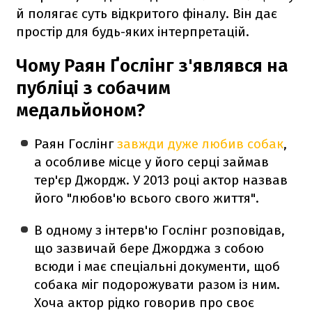
й полягає суть відкритого фіналу. Він дає
простір для будь-яких інтерпретацій.
Чому Раян Ґослінг з'являвся на
публіці з собачим
медальйоном?
Раян Гослінг
завжди дуже любив собак
,
а особливе місце у його серці займав
тер'єр Джордж. У 2013 році актор назвав
його "любов'ю всього свого життя".
В одному з інтерв'ю Гослінг розповідав,
що зазвичай бере Джорджа з собою
всюди і має спеціальні документи, щоб
собака міг подорожувати разом із ним.
Хоча актор рідко говорив про своє