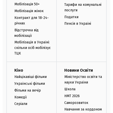
Мобілізація 50+
Тарифи на комунальні
послуги
Мобілізація жінок
Податки
Контракт для 18-24-
річних
Пенсія в Україні
Відстрочка від
мобілізації
Мобілізація в Україні:
скільки осіб мобілізує
ТЦК
Кіно
Новини Освіти
Найцікавіші фільми
Міністерство освіти та
науки України
Українські фільми
Школа
Фільми на вечір
НМТ 2026
Комедії
Саморозвиток
Серіали
Навчання за кордоном