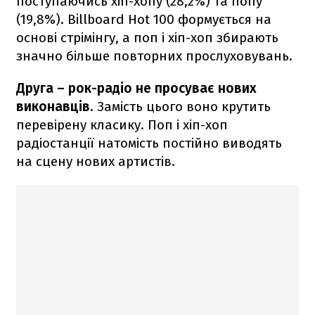
поступаючись хіп-хопу (28,2%) та попу
(19,8%). Billboard Hot 100 формується на
основі стрімінгу, а поп і хіп-хоп збирають
значно більше повторних прослуховувань.
Друга –
рок-радіо не просуває нових
виконавців
. Замість цього воно крутить
перевірену класику. Поп і хіп-хоп
радіостанції натомість постійно виводять
на сцену нових артистів.