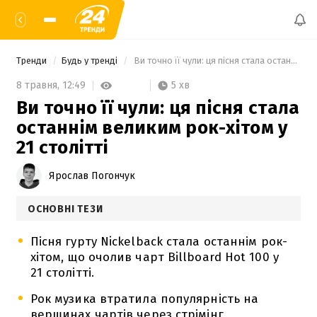
Тренди
Будь у тренді
 Ви точно її чули: ця пісня стала останнім великим рок-хітом у 21 столітті 
5 хв
8 травня,
12:49
Ви точно її чули: ця пісня стала
останнім великим рок-хітом у
21 столітті
Ярослав Погончук
ОСНОВНІ ТЕЗИ
Пісня гурту Nickelback стала останнім рок-
хітом, що очолив чарт Billboard Hot 100 у
21 столітті.
Рок музика втратила популярність на
вершинах чартів через стрімінг,