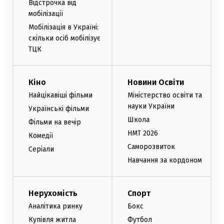
Відстрочка від
мобілізації
Мобілізація в Україні:
скільки осіб мобілізує
ТЦК
Кіно
Новини Освіти
Найцікавіші фільми
Міністерство освіти та
науки України
Українські фільми
Школа
Фільми на вечір
НМТ 2026
Комедії
Саморозвиток
Серіали
Навчання за кордоном
Нерухомість
Спорт
Аналітика ринку
Бокс
Купівля житла
Футбол