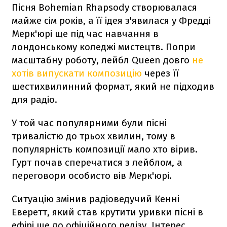
Пісня Bohemian Rhapsody створювалася
майже сім років, а її ідея з'явилася у Фредді
Мерк'юрі ще під час навчання в
лондонському коледжі мистецтв. Попри
масштабну роботу, лейбл Queen довго
не
хотів випускати композицію
через її
шестихвилинний формат, який не підходив
для радіо.
У той час популярними були пісні
тривалістю до трьох хвилин, тому в
популярність композиції мало хто вірив.
Гурт почав сперечатися з лейблом, а
переговори особисто вів Мерк'юрі.
Ситуацію змінив радіоведучий Кенні
Еверетт, який став крутити уривки пісні в
ефірі ще до офіційного релізу. Інтерес