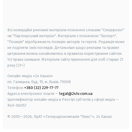
android
apple
smart tv
samsung smart tv
Всі комерційні рекламні матеріали позначені словами "Спецпроєкт"
чи "Партнерський матеріал". Матеріали з позначкою "Експерт",
"Позиція" відображають позицію авторів та героїв. Редакція може
не поділяти їхніх поглядів. Детальніше щодо реклами та правил
цитування можна ознайомитись в правилах користування сайтом.
Усі права захищені.
Матеріали сайту призначені для осіб старше
21
року (21+)
Онлайн-медіа «24 Канал»
пл. Галицька, буд. 15, м. Львів, 79008
Телефон
+380 (32) 229-77-77
Адреса електронної пошти —
legal@24tv.com.ua
Ідентифікатор онлайн-медіа в Реєстрі суб'єктів у сфері медіа —
R40-06057
© 2005—2026,
ПрАТ «Телерадіокомпанія "Люкс"», 24 Канал.