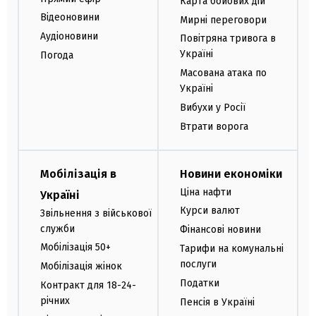
Карта бойових дій
Відеоновини
Мирні переговори
Аудіоновини
Повітряна тривога в
Україні
Погода
Масована атака по
Україні
Вибухи у Росії
Втрати ворога
Мобілізація в
Новини економіки
Ціна нафти
Україні
Курси валют
Звільнення з військової
служби
Фінансові новини
Мобілізація 50+
Тарифи на комунальні
послуги
Мобілізація жінок
Податки
Контракт для 18-24-
річних
Пенсія в Україні