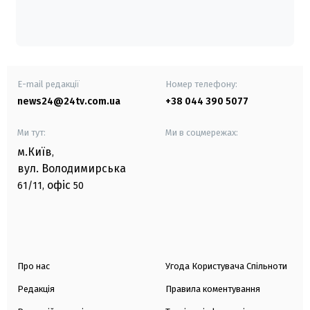
E-mail редакції
Номер телефону:
news24@24tv.com.ua
+38 044 390 5077
Ми тут:
Ми в соцмережах:
м.Київ
,
вул. Володимирська
офіс
61/11,
50
Про нас
Угода Користувача Спільноти
Редакція
Правила коментування