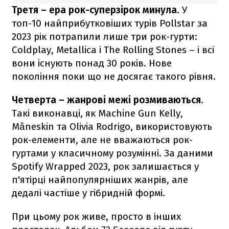
Третя –
ера рок-суперзірок минула
. У
топ-10 найприбутковіших турів Pollstar за
2023 рік потрапили лише три рок-гурти:
Coldplay, Metallica і The Rolling Stones – і всі
вони існують понад 30 років. Нове
покоління поки що не досягає такого рівня.
Четверта –
жанрові межі розмиваються
.
Такі виконавці, як Machine Gun Kelly,
Måneskin та Olivia Rodrigo, використовують
рок-елементи, але не вважаються рок-
гуртами у класичному розумінні. За даними
Spotify Wrapped 2023, рок залишається у
п'ятірці найпопулярніших жанрів, але
дедалі частіше у гібридній формі.
При цьому рок живе, просто в інших