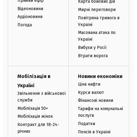
Прямий ефір
Карта бойових дій
Відеоновини
Мирні переговори
Аудіоновини
Повітряна тривога в
Україні
Погода
Масована атака по
Україні
Вибухи у Росії
Втрати ворога
Мобілізація в
Новини економіки
Ціна нафти
Україні
Курси валют
Звільнення з військової
служби
Фінансові новини
Мобілізація 50+
Тарифи на комунальні
послуги
Мобілізація жінок
Податки
Контракт для 18-24-
річних
Пенсія в Україні