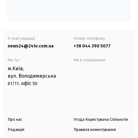
E-mail редакції
Номер телефону:
news24@24tv.com.ua
+38 044 390 5077
Ми тут:
Ми в соцмережах:
м.Київ
,
вул. Володимирська
офіс
61/11,
50
Про нас
Угода Користувача Спільноти
Редакція
Правила коментування