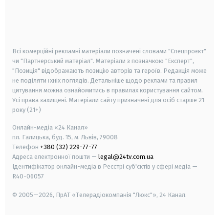
android
apple
smart tv
samsung smart tv
Всі комерційні рекламні матеріали позначені словами "Спецпроєкт"
чи "Партнерський матеріал". Матеріали з позначкою "Експерт",
"Позиція" відображають позицію авторів та героїв. Редакція може
не поділяти їхніх поглядів. Детальніше щодо реклами та правил
цитування можна ознайомитись в правилах користування сайтом.
Усі права захищені.
Матеріали сайту призначені для осіб старше
21
року (21+)
Онлайн-медіа «24 Канал»
пл. Галицька, буд. 15, м. Львів, 79008
Телефон
+380 (32) 229-77-77
Адреса електронної пошти —
legal@24tv.com.ua
Ідентифікатор онлайн-медіа в Реєстрі суб'єктів у сфері медіа —
R40-06057
© 2005—2026,
ПрАТ «Телерадіокомпанія "Люкс"», 24 Канал.