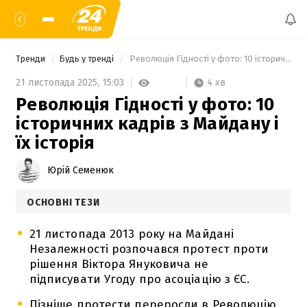
Тренди
Будь у тренді
 Революція Гідності у фото: 10 історичних кадрів з Майдану і їх історія 
4 хв
21 листопада 2025,
15:03
Революція Гідності у фото: 10
історичних кадрів з Майдану і
їх історія
Юрій Семенюк
ОСНОВНІ ТЕЗИ
21 листопада 2013 року на Майдані
Незалежності розпочався протест проти
рішення Віктора Януковича не
підписувати Угоду про асоціацію з ЄС.
Пізніше протести переросли в Революцію