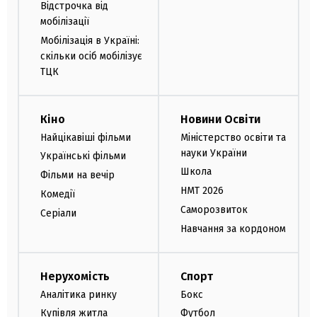
Відстрочка від
мобілізації
Мобілізація в Україні:
скільки осіб мобілізує
ТЦК
Кіно
Новини Освіти
Найцікавіші фільми
Міністерство освіти та
науки України
Українські фільми
Школа
Фільми на вечір
НМТ 2026
Комедії
Саморозвиток
Серіали
Навчання за кордоном
Нерухомість
Спорт
Аналітика ринку
Бокс
Купівля житла
Футбол