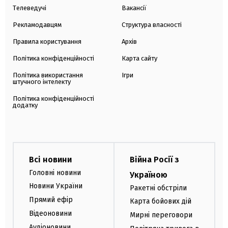
Телеведучі
Вакансії
Рекламодавцям
Структура власності
Правила користування
Архів
Політика конфіденційності
Карта сайту
Політика використання
Ігри
штучного інтелекту
Політика конфіденційності
додатку
Всі новини
Війна Росії з
Головні новини
Україною
Новини України
Ракетні обстріли
Прямий ефір
Карта бойових дій
Відеоновини
Мирні переговори
Аудіоновини