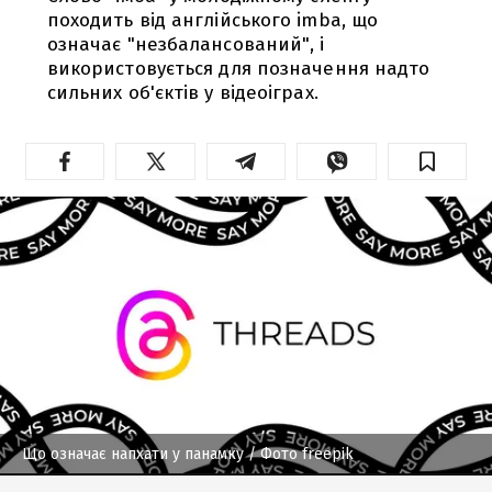
походить від англійського imba, що
означає "незбалансований", і
використовується для позначення надто
сильних об'єктів у відеоіграх.
Що означає напхати у панамку
/ Фото freepik