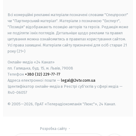
smart tv
samsung smart tv
Всі комерційні рекламні матеріали позначені словами "Спецпроєкт"
чи "Партнерський матеріал". Матеріали з позначкою "Експерт",
"Позиція" відображають позицію авторів та героїв. Редакція може
не поділяти їхніх поглядів. Детальніше щодо реклами та правил
цитування можна ознайомитись в правилах користування сайтом.
Усі права захищені.
Матеріали сайту призначені для осіб старше
21
року (21+)
Онлайн-медіа «24 Канал»
пл. Галицька, буд. 15, м. Львів, 79008
Телефон
+380 (32) 229-77-77
Адреса електронної пошти —
legal@24tv.com.ua
Ідентифікатор онлайн-медіа в Реєстрі суб'єктів у сфері медіа —
R40-06057
© 2005—2026,
ПрАТ «Телерадіокомпанія "Люкс"», 24 Канал.
Розробка сайту
-