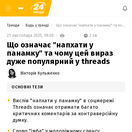
Тренди
Будь у тренді
 Що означає "напхати у панамку" та чому цей вираз дуже популярний у threads 
2 хв
21 листопада 2025,
18:20
Що означає "напхати у
панамку" та чому цей вираз
дуже популярний у threads
Вікторія Кульженко
ОСНОВНІ ТЕЗИ
Вислів "напхати у панамку" в соцмережі
Threads означає отримати багато
критичних коментарів за контраверсійну
думку.
Слово "імба" у молодіжному сленгу