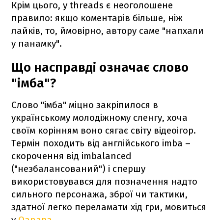
Крім цього, у threads є неоголошене
правило: якщо коментарів більше, ніж
лайків, то, ймовірно, автору саме "напхали
у панамку".
Що насправді означає слово
"імба"?
Слово "імба" міцно закріпилося в
українському молодіжному сленгу, хоча
своїм корінням воно сягає світу відеоігор.
Термін походить від англійського imba –
скорочення від imbalanced
("незбалансований") і спершу
використовувався для позначення надто
сильного персонажа, зброї чи тактики,
здатної легко переламати хід гри, мовиться
у
Qanapa
.