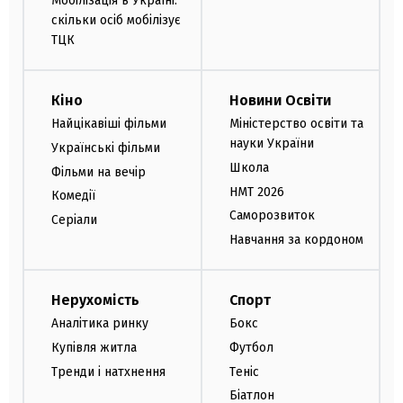
Мобілізація в Україні:
скільки осіб мобілізує
ТЦК
Кіно
Новини Освіти
Найцікавіші фільми
Міністерство освіти та
науки України
Українські фільми
Школа
Фільми на вечір
НМТ 2026
Комедії
Саморозвиток
Серіали
Навчання за кордоном
Нерухомість
Спорт
Аналітика ринку
Бокс
Купівля житла
Футбол
Тренди і натхнення
Теніс
Біатлон