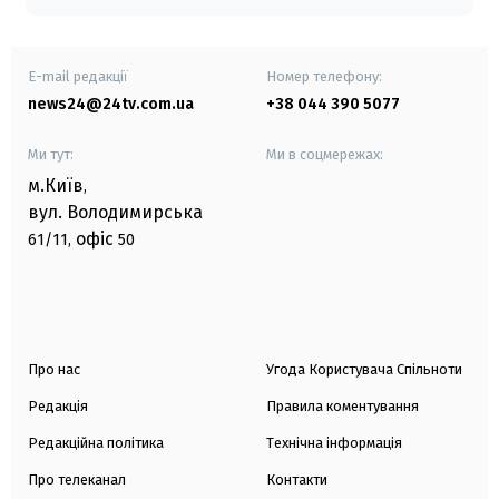
E-mail редакції
Номер телефону:
news24@24tv.com.ua
+38 044 390 5077
Ми тут:
Ми в соцмережах:
м.Київ
,
вул. Володимирська
офіс
61/11,
50
Про нас
Угода Користувача Спільноти
Редакція
Правила коментування
Редакційна політика
Технічна інформація
Про телеканал
Контакти