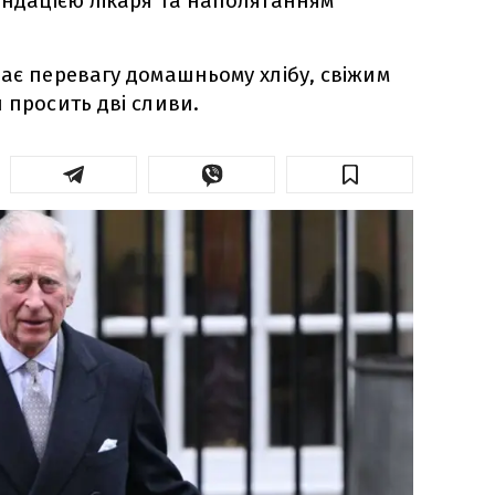
мендацією лікаря та наполяганням
дає перевагу домашньому хлібу, свіжим
 просить дві сливи.