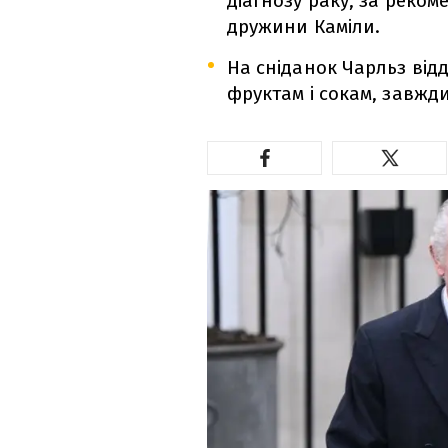
діагнозу раку, за реко
дружини Каміли.
На сніданок Чарльз від
фруктам і сокам, завжди