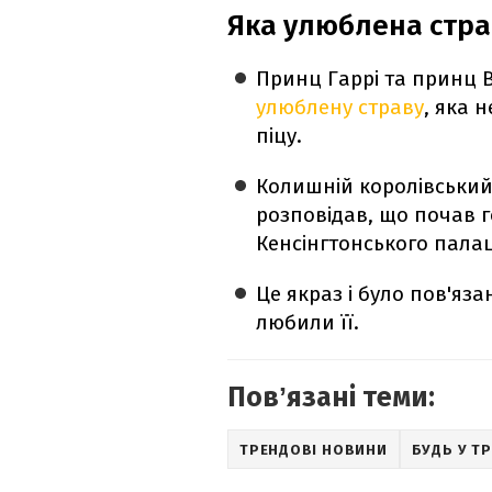
Яка улюблена стра
Принц Гаррі та принц 
улюблену страву
, яка 
піцу.
Колишній королівський
розповідав, що почав го
Кенсінгтонського палац
Це якраз і було пов'яза
любили її.
Повʼязані теми:
ТРЕНДОВІ НОВИНИ
БУДЬ У ТР