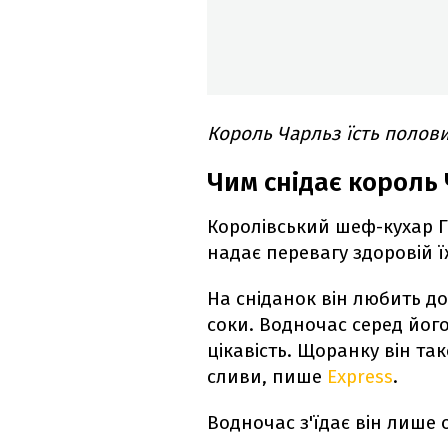
Король Чарльз їсть полови
Чим снідає король
Королівський шеф-кухар Г
надає перевагу здоровій ї
На сніданок він любить до
соки. Водночас серед його
цікавість. Щоранку він та
сливи, пише
Express
.
Водночас з'їдає він лише 