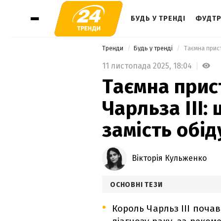
БУДЬ У ТРЕНДІ
ФУДТР
Тренди
Будь у тренді
 Таємна прист
11 листопада 2025,
18:04
Таємна прис
Чарльза ІІІ:
замість обід
Вікторія Кульженко
ОСНОВНІ ТЕЗИ
Король Чарльз ІІІ почав