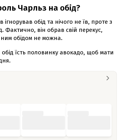
роль Чарльз на обід?
 ігнорував обід та нічого не їв, проте з
ід. Фактично, він обрав свій перекус,
ним обідом не можна.
а обід їсть половинку авокадо, щоб мати
дня.