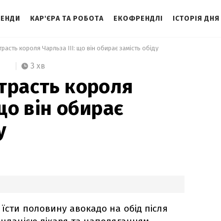
ЕНДИ
КАР'ЄРА ТА РОБОТА
ЕКОФРЕНДЛІ
ІСТОРІЯ ДНЯ
расть короля Чарльза ІІІ: що він обирає замість обіду 
3 хв
трасть короля
 що він обирає
у
 їсти половину авокадо на обід після