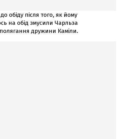
до обіду після того, як йому
ось на обід змусили Чарльза
аполягання дружини Каміли.