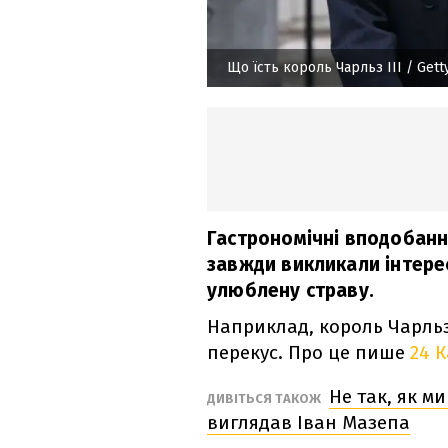
Що їсть король Чарльз ІІІ
/ Gett
Гастрономічні вподобання
завжди викликали інтере
улюблену страву.
Наприклад, король Чарльз
перекус. Про це пише
24 
Не так, як м
ДИВІТЬСЯ ТАКОЖ
виглядав Іван Мазепа