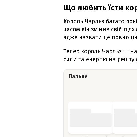
Що любить їсти ко
Король Чарльз багато років
часом він змінив свій підх
адже назвати це повноцін
Тепер король Чарльз ІІІ н
сили та енергію на решту 
Пальне