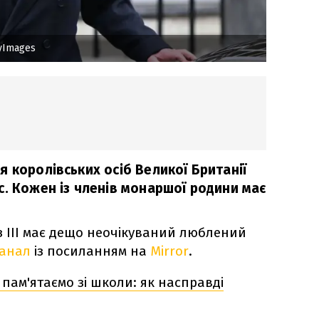
yImages
 королівських осіб Великої Британії
с. Кожен із членів монаршої родини має
 ІІІ має дещо неочікуваний люблений
Канал
із посиланням на
Mirror
.
и пам'ятаємо зі школи: як насправді