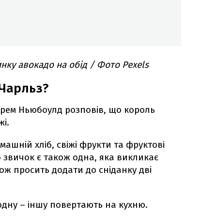
нку авокадо на обід / Фото Pexels
 Чарльз?
рем Ньюбоулд розповів, що король
жі.
машній хліб, свіжі фрукти та фруктові
 звичок є також одна, яка викликає
кож просить додати до сніданку дві
одну – іншу повертають на кухню.