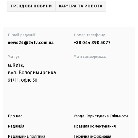
ТРЕНДОВІ НОВИНИ
КАР'ЄРА ТА РОБОТА
E-mail редакції
Номер телефону:
news24@24tv.com.ua
+38 044 390 5077
Ми тут:
Ми в соцмережах:
м.Київ
,
вул. Володимирська
офіс
61/11,
50
Про нас
Угода Користувача Спільноти
Редакція
Правила коментування
Редакційна політика
Технічна інформація