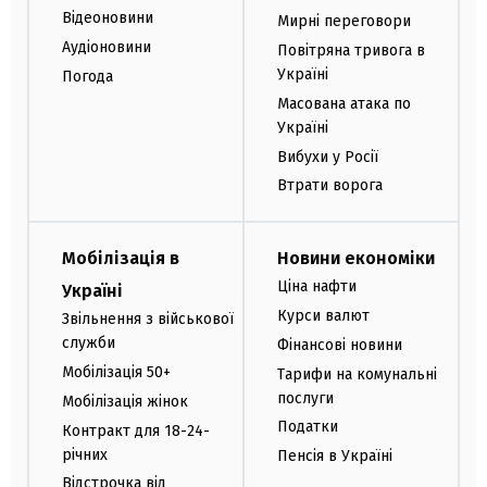
Відеоновини
Мирні переговори
Аудіоновини
Повітряна тривога в
Україні
Погода
Масована атака по
Україні
Вибухи у Росії
Втрати ворога
Мобілізація в
Новини економіки
Ціна нафти
Україні
Курси валют
Звільнення з військової
служби
Фінансові новини
Мобілізація 50+
Тарифи на комунальні
послуги
Мобілізація жінок
Податки
Контракт для 18-24-
річних
Пенсія в Україні
Відстрочка від