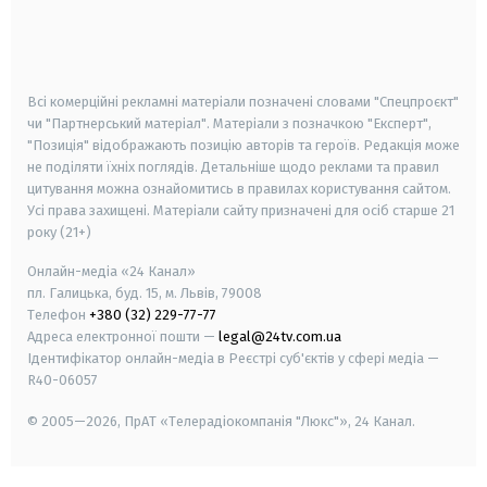
android
apple
smart tv
samsung smart tv
Всі комерційні рекламні матеріали позначені словами "Спецпроєкт"
чи "Партнерський матеріал". Матеріали з позначкою "Експерт",
"Позиція" відображають позицію авторів та героїв. Редакція може
не поділяти їхніх поглядів. Детальніше щодо реклами та правил
цитування можна ознайомитись в правилах користування сайтом.
Усі права захищені.
Матеріали сайту призначені для осіб старше
21
року (21+)
Онлайн-медіа «24 Канал»
пл. Галицька, буд. 15, м. Львів, 79008
Телефон
+380 (32) 229-77-77
Адреса електронної пошти —
legal@24tv.com.ua
Ідентифікатор онлайн-медіа в Реєстрі суб'єктів у сфері медіа —
R40-06057
© 2005—2026,
ПрАТ «Телерадіокомпанія "Люкс"», 24 Канал.