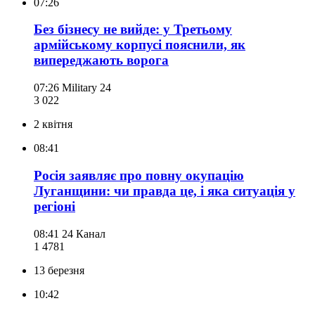
07:26
Без бізнесу не вийде: у Третьому
армійському корпусі пояснили, як
випереджають ворога
07:26
Military 24
3 022
2 квітня
08:41
Росія заявляє про повну окупацію
Луганщини: чи правда це, і яка ситуація у
регіоні
08:41
24 Канал
1 478
1
13 березня
10:42