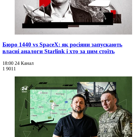
Бюро 1440 vs SpaceX: як росіяни запускають
власні аналоги Starlink і хто за цим стоїть
18:00
24 Канал
1 901
1