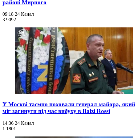
районі Мирного
09:18
24 Канал
3 909
2
У Москві таємно поховали генерал-майора, який
міг загинути під час вибуху в Balzi Rossi
14:36
24 Канал
1 180
1