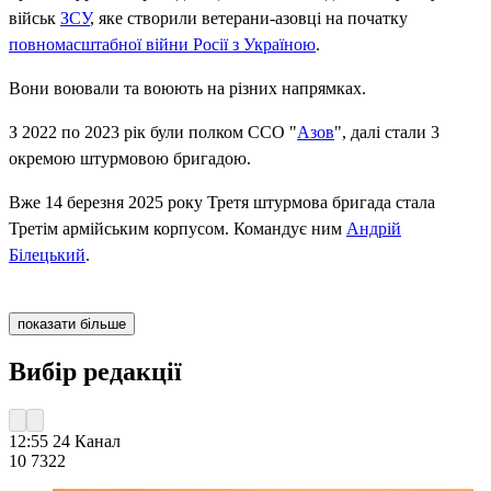
військ
ЗСУ
, яке створили ветерани-азовці на початку
повномасштабної війни Росії з Україною
.
Вони воювали та воюють на різних напрямках.
З 2022 по 2023 рік були полком ССО "
Азов
", далі стали 3
окремою штурмовою бригадою.
Вже 14 березня 2025 року Третя штурмова бригада стала
Третім армійським корпусом. Командує ним
Андрій
Білецький
.
показати більше
Вибір редакції
12:55
24 Канал
10 732
2