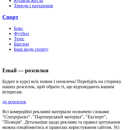
Купівля житла
Тренди і натхнення
Спорт
Бокс
Футбол
Теніс
Біатлон
Інші види спорту
Email — розсилки
Будьте в курсі всіх новин і оновлень! Перейдіть на сторінку
наших розсилок, щоб обрати ті, що відповідають вашим
інтересам.
до розсилок
Всі комерційні рекламні матеріали позначені словами
"Спецпроєкт", "Партнерський матеріал", "Експерт",
"Позиція". Детальніше щодо реклами та правил цитування
можна ознайомитись в правилах користування сайтом. Усі