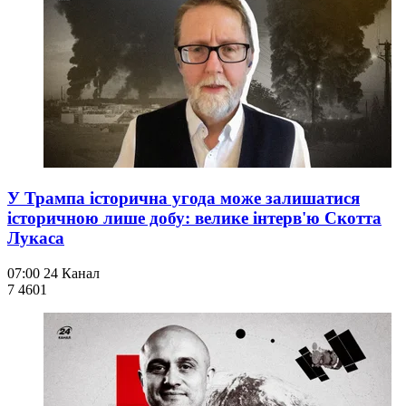
У Трампа історична угода може залишатися
історичною лише добу: велике інтерв'ю Скотта
Лукаса
07:00
24 Канал
7 460
1