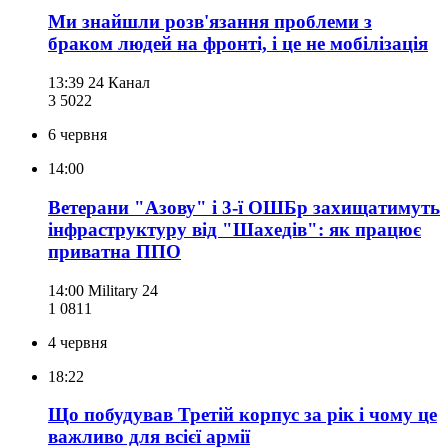
Ми знайшли розв'язання проблеми з
браком людей на фронті, і це не мобілізація
13:39
24 Канал
3 502
2
6 червня
14:00
Ветерани "Азову" і 3-ї ОШБр захищатимуть
інфраструктуру від "Шахедів": як працює
приватна ППО
14:00
Military 24
1 081
1
4 червня
18:22
Що побудував Третій корпус за рік і чому це
важливо для всієї армії