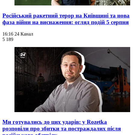
Російський ракетний терор на Київщині та нова
фаза війни на виснаження: огляд подій 5 серпня
16:16
24 Канал
5 189
Ми готувались до цих ударів: у Rozetka
розповіли про збитки та постраждалих після