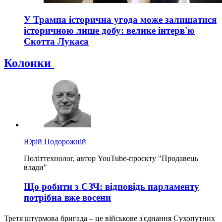
У Трампа історична угода може залишатися
історичною лише добу: велике інтерв'ю
Скотта Лукаса
Колонки
Юрій Подорожній
Політтехнолог, автор YouTube-проєкту "Продавець
влади"
Що робити з СЗЧ: відповідь парламенту
потрібна вже восени
Третя штурмова бригада – це військове з'єднання Сухопутних