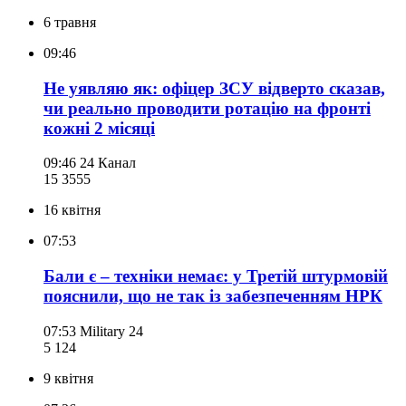
6 травня
09:46
Не уявляю як: офіцер ЗСУ відверто сказав,
чи реально проводити ротацію на фронті
кожні 2 місяці
09:46
24 Канал
15 355
5
16 квітня
07:53
Бали є – техніки немає: у Третій штурмовій
пояснили, що не так із забезпеченням НРК
07:53
Military 24
5 124
9 квітня