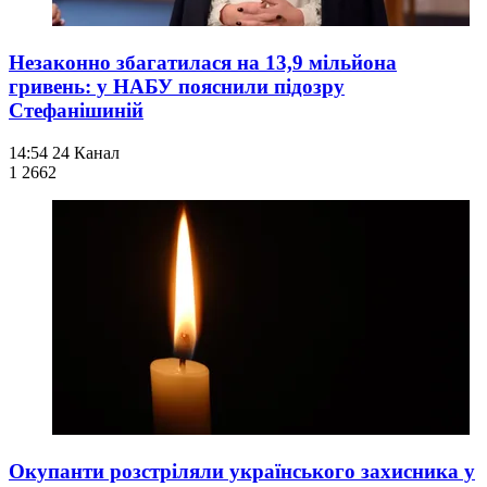
Незаконно збагатилася на 13,9 мільйона
гривень: у НАБУ пояснили підозру
Стефанішиній
14:54
24 Канал
1 266
2
Окупанти розстріляли українського захисника у