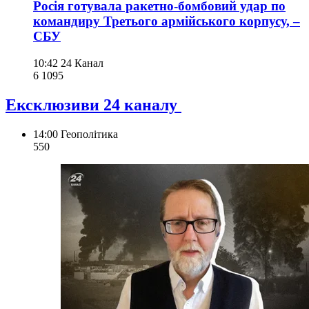
Росія готувала ракетно-бомбовий удар по
командиру Третього армійського корпусу, –
СБУ
10:42
24 Канал
6 109
5
Ексклюзиви 24 каналу
14:00
Геополітика
550