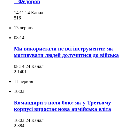
– Федоров
14:11
24 Канал
516
13 червня
08:14
Ми використали не всі інструменти: як
мотивувати людей долучитися до війська
08:14
24 Канал
2 140
1
11 червня
10:03
Командири з поля бою: як у Третьому
корпусі виростає нова армійська еліта
10:03
24 Канал
2 384