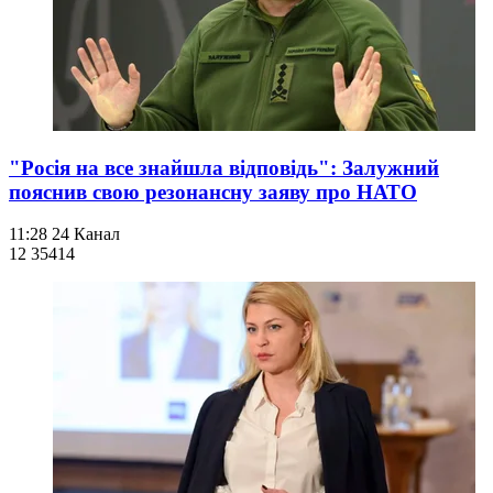
"Росія на все знайшла відповідь": Залужний
пояснив свою резонансну заяву про НАТО
11:28
24 Канал
12 354
14