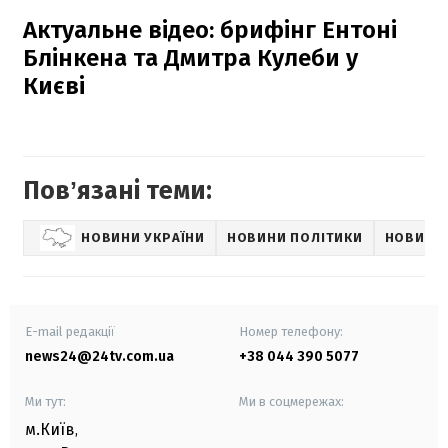
Актуальне відео: брифінг Ентоні
Блінкена та Дмитра Кулеби у
Києві
Повʼязані теми:
НОВИНИ УКРАЇНИ
НОВИНИ ПОЛІТИКИ
НОВИНИ 
E-mail редакції
Номер телефону:
news24@24tv.com.ua
+38 044 390 5077
Ми тут:
Ми в соцмережах:
м.Київ
,