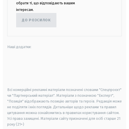
обрати ті, що відповідають вашим
інтересам.
ДО РОЗСИЛОК
Наші додатки:
android
apple
smart tv
samsung smart tv
Всі комерційні рекламні матеріали позначені словами "Спецпроєкт"
чи "Партнерський матеріал". Матеріали з позначкою "Експерт",
"Позиція" відображають позицію авторів та героїв. Редакція може
не поділяти їхніх поглядів. Детальніше щодо реклами та правил
цитування можна ознайомитись в правилах користування сайтом.
Усі права захищені.
Матеріали сайту призначені для осіб старше
21
року (21+)