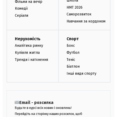
Школа
Фільми на вечір
НМТ 2026
Комедії
Саморозвиток
Серіали
Навчання за кордоном
Нерухомість
Спорт
Аналітика ринку
Бокс
Купівля житла
Футбол
Тренди і натхнення
Теніс
Біатлон
Інші види спорту
Email - розсилка
Будьте в курсі всіх новин і оновлень!
Перейдіть на сторінку наших розсилок, щоб