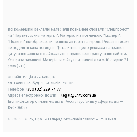
android
apple
smart tv
samsung smart tv
Всі комерційні рекламні матеріали позначені словами "Спецпроєкт"
чи "Партнерський матеріал". Матеріали з позначкою "Експерт",
"Позиція" відображають позицію авторів та героїв. Редакція може
не поділяти їхніх поглядів. Детальніше щодо реклами та правил
цитування можна ознайомитись в правилах користування сайтом.
Усі права захищені.
Матеріали сайту призначені для осіб старше
21
року (21+)
Онлайн-медіа «24 Канал»
пл. Галицька, буд. 15, м. Львів, 79008
Телефон
+380 (32) 229-77-77
Адреса електронної пошти —
legal@24tv.com.ua
Ідентифікатор онлайн-медіа в Реєстрі суб'єктів у сфері медіа —
R40-06057
© 2005—2026,
ПрАТ «Телерадіокомпанія "Люкс"», 24 Канал.