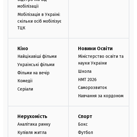
мобілізації
Мобілізація в Україні:
скільки осіб мобілізує
ТЦК
Кіно
Новини Освіти
Найцікавіші фільми
Міністерство освіти та
науки України
Українські фільми
Школа
Фільми на вечір
НМТ 2026
Комедії
Саморозвиток
Серіали
Навчання за кордоном
Нерухомість
Спорт
Аналітика ринку
Бокс
Купівля житла
Футбол