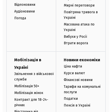
Відеоновини
Мирні переговори
Аудіоновини
Повітряна тривога в
Україні
Погода
Масована атака по
Україні
Вибухи у Росії
Втрати ворога
Мобілізація в
Новини економіки
Ціна нафти
Україні
Курси валют
Звільнення з військової
служби
Фінансові новини
Мобілізація 50+
Тарифи на комунальні
послуги
Мобілізація жінок
Податки
Контракт для 18-24-
річних
Пенсія в Україні
Відстрочка від