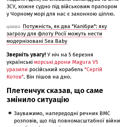
ЗСУ, кожне судно під військовим прапором
у Чорному морі для нас є законною ціллю.
Потужність, як два "Калібри": яку
ЦІКАВО
загрозу для флоту Росії можуть нести
модернізовані Sea Baby
Зверніть увагу!
У ніч на 5 березня
українські
морські дрони Magura V5
уразили
російський корабель
"Сергій
Котов"
. Він пішов на дно.
Плетенчук сказав, що саме
змінило ситуацію
Зауважимо, напередодні речник ВМС
розповів, що під повномасштабної війни