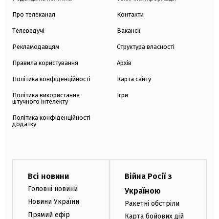
Про телеканал
Контакти
Телеведучі
Вакансії
Рекламодавцям
Структура власності
Правила користування
Архів
Політика конфіденційності
Карта сайту
Політика використання
Ігри
штучного інтелекту
Політика конфіденційності
додатку
Всі новини
Війна Росії з
Головні новини
Україною
Новини України
Ракетні обстріли
Прямий ефір
Карта бойових дій