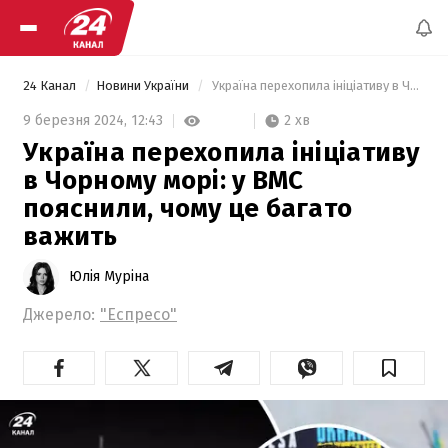
24 Канал
Новини України
 Україна перехопила ініціативу в Чорному морі: у ВМС пояснили, чому це багато важить 
2 хв
9 березня 2024,
12:43
Україна перехопила ініціативу
в Чорному морі: у ВМС
пояснили, чому це багато
важить
Юлія Муріна
Джерело:
"Еспресо"