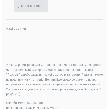
ДО РОЗСИЛОК
Наші додатки:
android
apple
smart tv
samsung smart tv
Всі комерційні рекламні матеріали позначені словами "Спецпроєкт"
чи "Партнерський матеріал". Матеріали з позначкою "Експерт",
"Позиція" відображають позицію авторів та героїв. Редакція може
не поділяти їхніх поглядів. Детальніше щодо реклами та правил
цитування можна ознайомитись в правилах користування сайтом.
Усі права захищені.
Матеріали сайту призначені для осіб старше
21
року (21+)
Онлайн-медіа «24 Канал»
пл. Галицька, буд. 15, м. Львів, 79008