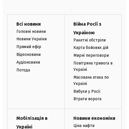
Всі новини
Війна Росії з
Головні новини
Україною
Новини України
Ракетні обстріли
Прямий ефір
Карта бойових дій
Відеоновини
Мирні переговори
Аудіоновини
Повітряна тривога в
Україні
Погода
Масована атака по
Україні
Вибухи у Росії
Втрати ворога
Мобілізація в
Новини економіки
Ціна нафти
Україні