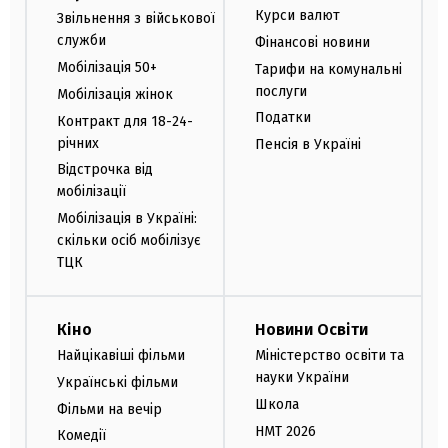
Курси валют
Звільнення з військової
служби
Фінансові новини
Мобілізація 50+
Тарифи на комунальні
послуги
Мобілізація жінок
Податки
Контракт для 18-24-
річних
Пенсія в Україні
Відстрочка від
мобілізації
Мобілізація в Україні:
скільки осіб мобілізує
ТЦК
Кіно
Новини Освіти
Найцікавіші фільми
Міністерство освіти та
науки України
Українські фільми
Школа
Фільми на вечір
НМТ 2026
Комедії