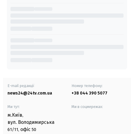
E-mail редакції
Номер телефону:
news24@24tv.com.ua
+38 044 390 5077
Ми тут:
Ми в соцмережах:
м.Київ
,
вул. Володимирська
офіс
61/11,
50