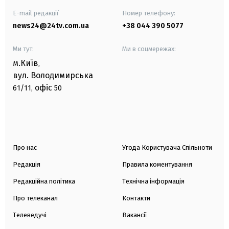
E-mail редакції
Номер телефону:
news24@24tv.com.ua
+38 044 390 5077
Ми тут:
Ми в соцмережах:
м.Київ
,
вул. Володимирська
офіс
61/11,
50
Про нас
Угода Користувача Спільноти
Редакція
Правила коментування
Редакційна політика
Технічна інформація
Про телеканал
Контакти
Телеведучі
Вакансії