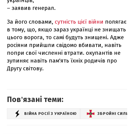
українців,
– заявив генерал.
За його словами,
сутність цієї війни
полягає
в тому, що, якщо зараз українці не знищать
цього ворога, то самі будуть знищені. Адже
росіяни прийшли свідомо вбивати, навіть
попри свої численні втрати. окупантів не
зупиняє навіть пам'ять їхніх родичів про
Другу світову.
Повʼязані теми:
ВІЙНА РОСІЇ З УКРАЇНОЮ
ЗБРОЙНІ СИЛИ У