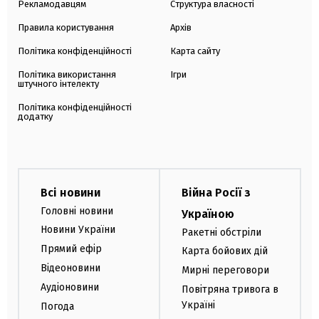
Рекламодавцям
Структура власності
Правила користування
Архів
Політика конфіденційності
Карта сайту
Політика використання
Ігри
штучного інтелекту
Політика конфіденційності
додатку
Всі новини
Війна Росії з
Головні новини
Україною
Новини України
Ракетні обстріли
Прямий ефір
Карта бойових дій
Відеоновини
Мирні переговори
Аудіоновини
Повітряна тривога в
Україні
Погода