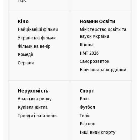
ТЦК
Кіно
Новини Освіти
Найцікавіші фільми
Міністерство освіти та
науки України
Українські фільми
Школа
Фільми на вечір
НМТ 2026
Комедії
Саморозвиток
Серіали
Навчання за кордоном
Нерухомість
Спорт
Аналітика ринку
Бокс
Купівля житла
Футбол
Тренди і натхнення
Теніс
Біатлон
Інші види спорту