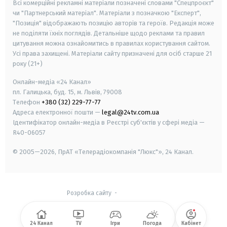
Всі комерційні рекламні матеріали позначені словами "Спецпроєкт"
чи "Партнерський матеріал". Матеріали з позначкою "Експерт",
"Позиція" відображають позицію авторів та героїв. Редакція може
не поділяти їхніх поглядів. Детальніше щодо реклами та правил
цитування можна ознайомитись в правилах користування сайтом.
Усі права захищені.
Матеріали сайту призначені для осіб старше
21
року (21+)
Онлайн-медіа «24 Канал»
пл. Галицька, буд. 15, м. Львів, 79008
Телефон
+380 (32) 229-77-77
Адреса електронної пошти —
legal@24tv.com.ua
Ідентифікатор онлайн-медіа в Реєстрі суб'єктів у сфері медіа —
R40-06057
© 2005—2026,
ПрАТ «Телерадіокомпанія "Люкс"», 24 Канал.
Розробка сайту
-
24 Канал
TV
Ігри
Погода
Кабінет