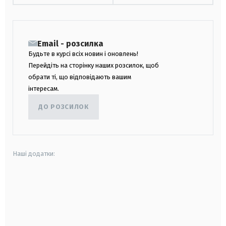
Email - розсилка
Будьте в курсі всіх новин і оновлень!
Перейдіть на сторінку наших розсилок, щоб
обрати ті, що відповідають вашим
інтересам.
ДО РОЗСИЛОК
Наші додатки:
android
apple
smart tv
samsung smart tv