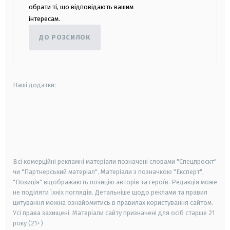
обрати ті, що відповідають вашим
інтересам.
ДО РОЗСИЛОК
Наші додатки:
android
apple
smart tv
samsung smart tv
Всі комерційні рекламні матеріали позначені словами "Спецпроєкт"
чи "Партнерський матеріал". Матеріали з позначкою "Експерт",
"Позиція" відображають позицію авторів та героїв. Редакція може
не поділяти їхніх поглядів. Детальніше щодо реклами та правил
цитування можна ознайомитись в правилах користування сайтом.
Усі права захищені.
Матеріали сайту призначені для осіб старше
21
року (21+)