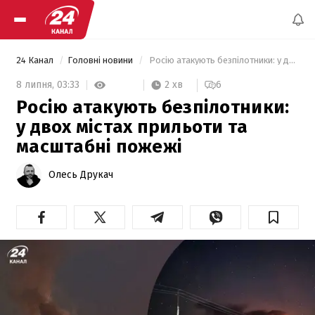
24 Канал
Головні новини
 Росію атакують безпілотники: у двох містах прильоти та масштабні пожежі 
2 хв
8 липня,
03:33
6
Росію атакують безпілотники:
у двох містах прильоти та
масштабні пожежі
Олесь Друкач