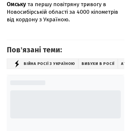
Омську
та першу повітряну тривогу в
Новосибірській області за 4000 кілометрів
від кордону з Україною.
Повʼязані теми:
ВІЙНА РОСІЇ З УКРАЇНОЮ
ВИБУХИ В РОСІЇ
АТА