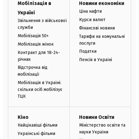
Мобілізація в
Новини економіки
Ціна нафти
Україні
Курси валют
Звільнення з військової
служби
Фінансові новини
Мобілізація 50+
Тарифи на комунальні
послуги
Мобілізація жінок
Податки
Контракт для 18-24-
річних
Пенсія в Україні
Відстрочка від
мобілізації
Мобілізація в Україні:
скільки осіб мобілізує
ТЦК
Кіно
Новини Освіти
Найцікавіші фільми
Міністерство освіти та
науки України
Українські фільми