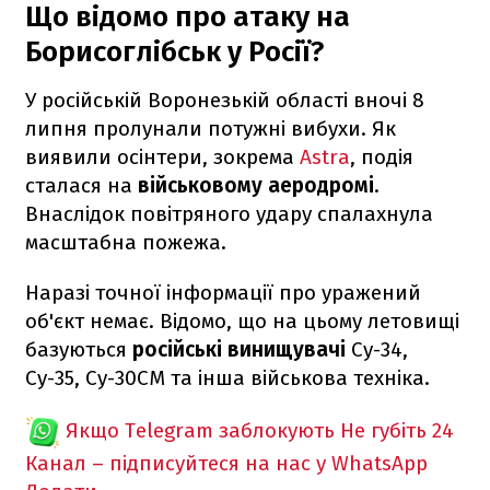
Що відомо про атаку на
Борисоглібськ у Росії?
У російській Воронезькій області вночі 8
липня пролунали потужні вибухи. Як
виявили осінтери, зокрема
Astra
, подія
сталася на
військовому аеродромі
.
Внаслідок повітряного удару спалахнула
масштабна пожежа.
Наразі точної інформації про уражений
об'єкт немає. Відомо, що на цьому летовищі
базуються
російські винищувачі
Су-34,
Су-35, Су-30СМ та інша військова техніка.
Якщо Telegram заблокують
Не губіть 24
Канал – підписуйтеся на нас у WhatsApp