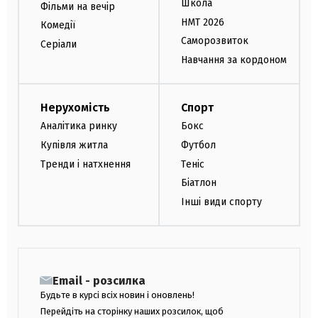
Школа
Фільми на вечір
НМТ 2026
Комедії
Саморозвиток
Серіали
Навчання за кордоном
Нерухомість
Спорт
Аналітика ринку
Бокс
Купівля житла
Футбол
Тренди і натхнення
Теніс
Біатлон
Інші види спорту
Email - розсилка
Будьте в курсі всіх новин і оновлень!
Перейдіть на сторінку наших розсилок, щоб