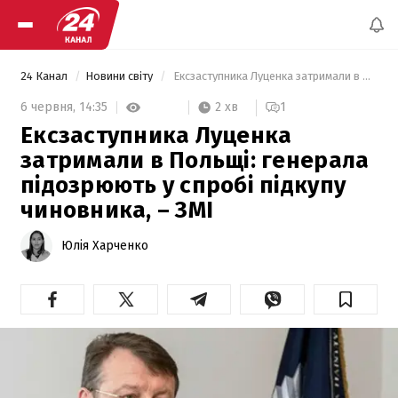
24 Канал
Новини світу
 Ексзаступника Луценка затримали в Польщі: генерала підозрюють у спробі підкупу чиновника, – ЗМІ 
2 хв
6 червня,
14:35
1
Ексзаступника Луценка
затримали в Польщі: генерала
підозрюють у спробі підкупу
чиновника, – ЗМІ
Юлія Харченко