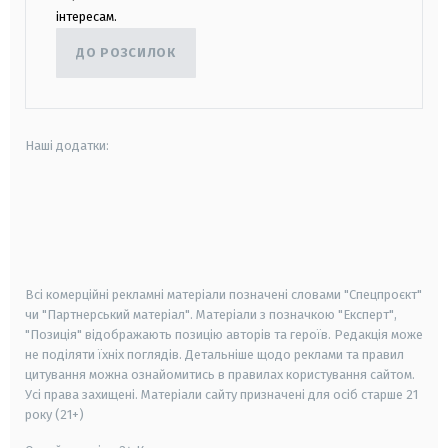
інтересам.
ДО РОЗСИЛОК
Наші додатки:
android
apple
smart tv
samsung smart tv
Всі комерційні рекламні матеріали позначені словами "Спецпроєкт"
чи "Партнерський матеріал". Матеріали з позначкою "Експерт",
"Позиція" відображають позицію авторів та героїв. Редакція може
не поділяти їхніх поглядів. Детальніше щодо реклами та правил
цитування можна ознайомитись в правилах користування сайтом.
Усі права захищені.
Матеріали сайту призначені для осіб старше
21
року (21+)