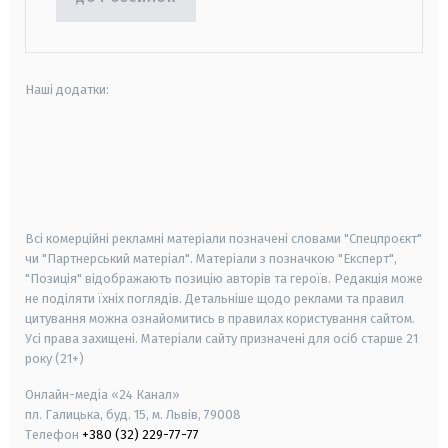
Наші додатки:
android
apple
smart tv
samsung smart tv
Всі комерційні рекламні матеріали позначені словами "Спецпроєкт"
чи "Партнерський матеріал". Матеріали з позначкою "Експерт",
"Позиція" відображають позицію авторів та героїв. Редакція може
не поділяти їхніх поглядів. Детальніше щодо реклами та правил
цитування можна ознайомитись в правилах користування сайтом.
Усі права захищені.
Матеріали сайту призначені для осіб старше
21
року (21+)
Онлайн-медіа «24 Канал»
пл. Галицька, буд. 15, м. Львів, 79008
Телефон
+380 (32) 229-77-77