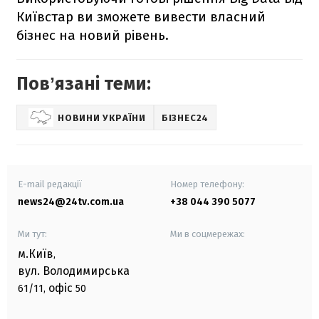
Київстар ви зможете вивести власний
бізнес на новий рівень.
Повʼязані теми:
НОВИНИ УКРАЇНИ
БІЗНЕС24
E-mail редакції
Номер телефону:
news24@24tv.com.ua
+38 044 390 5077
Ми тут:
Ми в соцмережах:
м.Київ
,
вул. Володимирська
офіс
61/11,
50