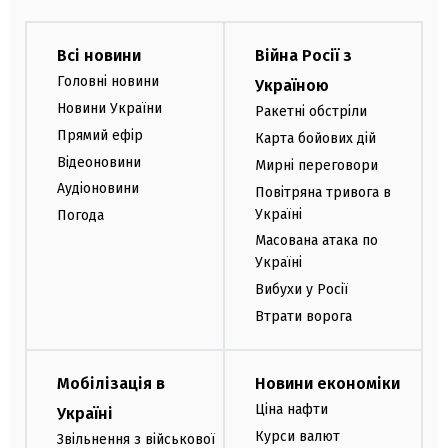
Всі новини
Війна Росії з
Головні новини
Україною
Новини України
Ракетні обстріли
Прямий ефір
Карта бойових дій
Відеоновини
Мирні переговори
Аудіоновини
Повітряна тривога в
Україні
Погода
Масована атака по
Україні
Вибухи у Росії
Втрати ворога
Мобілізація в
Новини економіки
Ціна нафти
Україні
Курси валют
Звільнення з військової