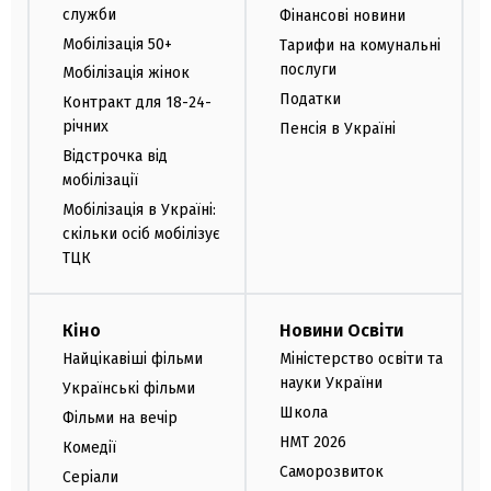
служби
Фінансові новини
Мобілізація 50+
Тарифи на комунальні
послуги
Мобілізація жінок
Податки
Контракт для 18-24-
річних
Пенсія в Україні
Відстрочка від
мобілізації
Мобілізація в Україні:
скільки осіб мобілізує
ТЦК
Кіно
Новини Освіти
Найцікавіші фільми
Міністерство освіти та
науки України
Українські фільми
Школа
Фільми на вечір
НМТ 2026
Комедії
Саморозвиток
Серіали