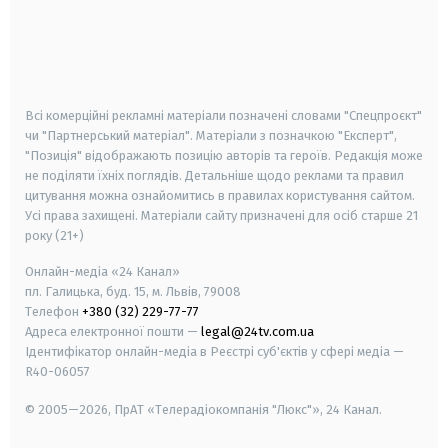
android
apple
smart tv
samsung smart tv
Всі комерційні рекламні матеріали позначені словами "Спецпроєкт"
чи "Партнерський матеріал". Матеріали з позначкою "Експерт",
"Позиція" відображають позицію авторів та героїв. Редакція може
не поділяти їхніх поглядів. Детальніше щодо реклами та правил
цитування можна ознайомитись в правилах користування сайтом.
Усі права захищені.
Матеріали сайту призначені для осіб старше
21
року (21+)
Онлайн-медіа «24 Канал»
пл. Галицька, буд. 15, м. Львів, 79008
Телефон
+380 (32) 229-77-77
Адреса електронної пошти —
legal@24tv.com.ua
Ідентифікатор онлайн-медіа в Реєстрі суб'єктів у сфері медіа —
R40-06057
© 2005—2026,
ПрАТ «Телерадіокомпанія "Люкс"», 24 Канал.