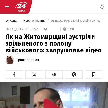
24 Канал
Новини України
 Як на Житомирщині зустріли звільненого з полону військового: зворушливе відео 
2 хв
30 грудня 2017,
20:25
Як на Житомирщині зустріли
звільненого з полону
військового: зворушливе відео
Ірина Карпюк