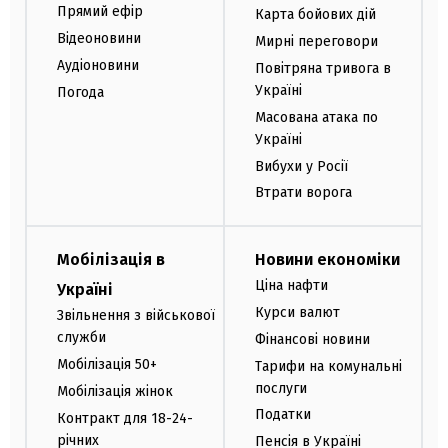
Прямий ефір
Карта бойових дій
Відеоновини
Мирні переговори
Аудіоновини
Повітряна тривога в
Україні
Погода
Масована атака по
Україні
Вибухи у Росії
Втрати ворога
Мобілізація в
Новини економіки
Ціна нафти
Україні
Курси валют
Звільнення з військової
служби
Фінансові новини
Мобілізація 50+
Тарифи на комунальні
послуги
Мобілізація жінок
Податки
Контракт для 18-24-
річних
Пенсія в Україні