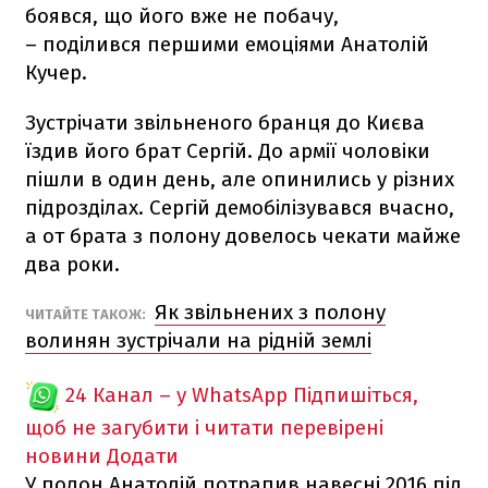
боявся, що його вже не побачу,
– поділився першими емоціями Анатолій
Кучер.
Зустрічати звільненого бранця до Києва
їздив його брат Сергій. До армії чоловіки
пішли в один день, але опинились у різних
підрозділах. Сергій демобілізувався вчасно,
а от брата з полону довелось чекати майже
два роки.
Як звільнених з полону
ЧИТАЙТЕ ТАКОЖ:
волинян зустрічали на рідній землі
24 Канал – у WhatsApp
Підпишіться,
щоб не загубити і читати перевірені
новини
Додати
У полон Анатолій потрапив навесні 2016 під