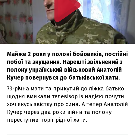
Майже 2 роки у полоні бойовиків, постійні
побої та знущання. Нарешті звільнений з
полону український військовий Анатолій
Кучер повернувся до батьківської хати.
73-річна мати та прикутий до ліжка батько
щодня вмикали телевізор із надією почути
хоч якусь звістку про сина. А тепер Анатолій
Кучер через два роки війни та полону
переступив поріг рідної хати.