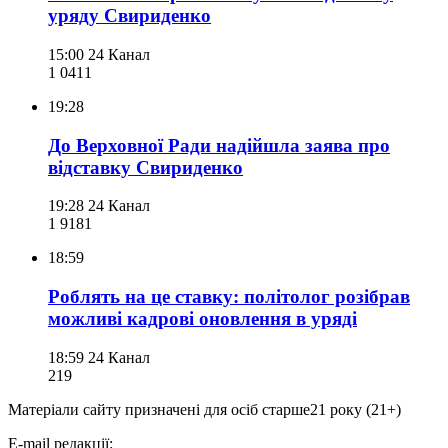
уряду Свириденко
15:00
24 Канал
1 041
1
19:28
До Верховної Ради надійшла заява про
відставку Свириденко
19:28
24 Канал
1 918
1
18:59
Роблять на це ставку: політолог розібрав
можливі кадрові оновлення в уряді
18:59
24 Канал
219
Матеріали сайту призначені для осіб старше
21 року (21+)
E-mail редакції: