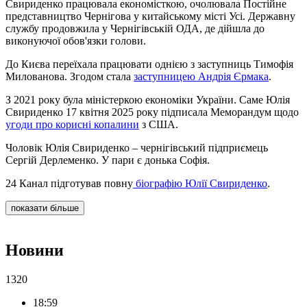
Свириденко працювала економісткою, очолювала Постійне
представництво Чернігова у китайському місті Усі. Державну
службу продовжила у Чернігівській ОДА, де дійшла до
виконуючої обов'язки голови.
До Києва переїхала працювати однією з заступниць Тимофія
Милованова. Згодом стала
заступницею Андрія Єрмака
.
З 2021 року була міністеркою економіки України. Саме Юлія
Свириденко 17 квітня 2025 року підписала Меморандум щодо
угоди про корисні копалини
з США.
Чоловік Юлія Свириденко – чернігівський підприємець
Сергій Дерлеменко. У пари є донька Софія.
24 Канал підготував повну
біографію Юлії Свириденко
.
показати більше
Новини
1320
18:59