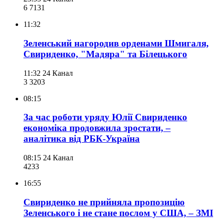
6 713
1
11:32
Зеленський нагородив орденами Шмигаля,
Свириденко, "Мадяра" та Білецького
11:32
24 Канал
3 320
3
08:15
За час роботи уряду Юлії Свириденко
економіка продовжила зростати, –
аналітика від РБК-Україна
08:15
24 Канал
423
3
16:55
Свириденко не прийняла пропозицію
Зеленського і не стане послом у США, – ЗМІ