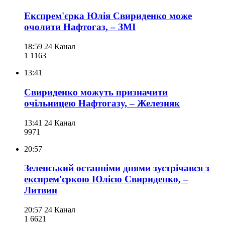
Експрем'єрка Юлія Свириденко може
очолити Нафтогаз, – ЗМІ
18:59
24 Канал
1 116
3
13:41
Свириденко можуть призначити
очільницею Нафтогазу, – Железняк
13:41
24 Канал
997
1
20:57
Зеленський останніми днями зустрічався з
експрем'єркою Юлією Свириденко, –
Литвин
20:57
24 Канал
1 662
1