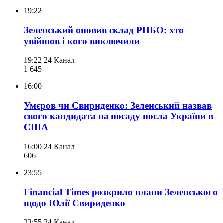
19:22
Зеленський оновив склад РНБО: хто
увійшов і кого виключили
19:22
24 Канал
1 645
16:00
Умєров чи Свириденко: Зеленський назвав
свого кандидата на посаду посла України в
США
16:00
24 Канал
606
23:55
Financial Times розкрило плани Зеленського
щодо Юлії Свириденко
23:55
24 Канал