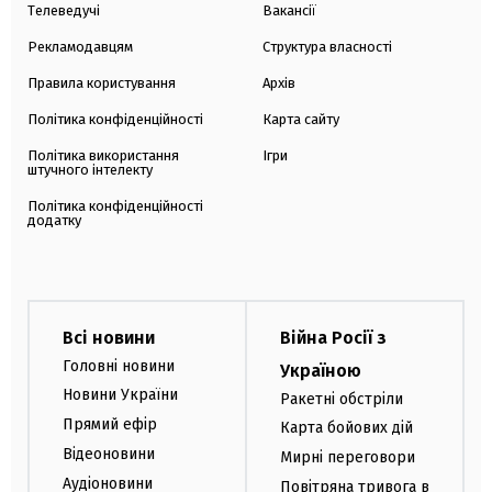
Телеведучі
Вакансії
Рекламодавцям
Структура власності
Правила користування
Архів
Політика конфіденційності
Карта сайту
Політика використання
Ігри
штучного інтелекту
Політика конфіденційності
додатку
Всі новини
Війна Росії з
Головні новини
Україною
Новини України
Ракетні обстріли
Прямий ефір
Карта бойових дій
Відеоновини
Мирні переговори
Аудіоновини
Повітряна тривога в