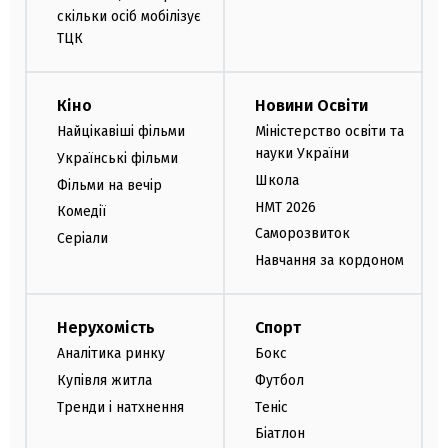
скільки осіб мобілізує
ТЦК
Кіно
Новини Освіти
Найцікавіші фільми
Міністерство освіти та
науки України
Українські фільми
Школа
Фільми на вечір
НМТ 2026
Комедії
Саморозвиток
Серіали
Навчання за кордоном
Нерухомість
Спорт
Аналітика ринку
Бокс
Купівля житла
Футбол
Тренди і натхнення
Теніс
Біатлон