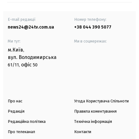
E-mail редакції
Номер телефону:
news24@24tv.com.ua
+38 044 390 5077
Ми тут:
Ми в соцмережах:
м.Київ
,
вул. Володимирська
офіс
61/11,
50
Про нас
Угода Користувача Спільноти
Редакція
Правила коментування
Редакційна політика
Технічна інформація
Про телеканал
Контакти