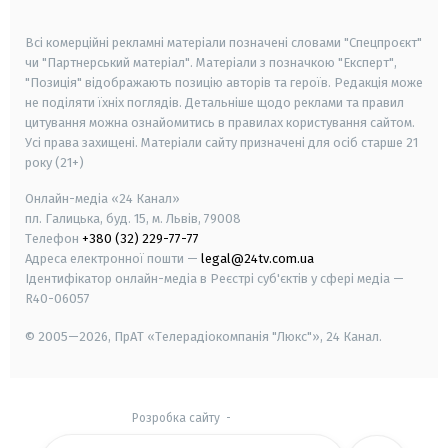
smart tv
samsung smart tv
Всі комерційні рекламні матеріали позначені словами "Спецпроєкт"
чи "Партнерський матеріал". Матеріали з позначкою "Експерт",
"Позиція" відображають позицію авторів та героїв. Редакція може
не поділяти їхніх поглядів. Детальніше щодо реклами та правил
цитування можна ознайомитись в правилах користування сайтом.
Усі права захищені.
Матеріали сайту призначені для осіб старше
21
року (21+)
Онлайн-медіа «24 Канал»
пл. Галицька, буд. 15, м. Львів, 79008
Телефон
+380 (32) 229-77-77
Адреса електронної пошти —
legal@24tv.com.ua
Ідентифікатор онлайн-медіа в Реєстрі суб'єктів у сфері медіа —
R40-06057
© 2005—2026,
ПрАТ «Телерадіокомпанія "Люкс"», 24 Канал.
Розробка сайту
-