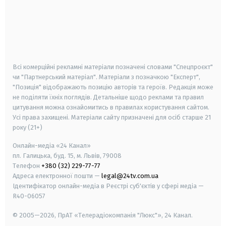
android
apple
smart tv
samsung smart tv
Всі комерційні рекламні матеріали позначені словами "Спецпроєкт"
чи "Партнерський матеріал". Матеріали з позначкою "Експерт",
"Позиція" відображають позицію авторів та героїв. Редакція може
не поділяти їхніх поглядів. Детальніше щодо реклами та правил
цитування можна ознайомитись в правилах користування сайтом.
Усі права захищені.
Матеріали сайту призначені для осіб старше
21
року (21+)
Онлайн-медіа «24 Канал»
пл. Галицька, буд. 15, м. Львів, 79008
Телефон
+380 (32) 229-77-77
Адреса електронної пошти —
legal@24tv.com.ua
Ідентифікатор онлайн-медіа в Реєстрі суб'єктів у сфері медіа —
R40-06057
© 2005—2026,
ПрАТ «Телерадіокомпанія "Люкс"», 24 Канал.