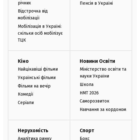
річних
Пенсія в Україні
Відстрочка від
мобілізації
Мобілізація в Україні:
скільки осіб мобілізує
ТЦК
Кіно
Новини Освіти
Найцікавіші фільми
Міністерство освіти та
науки України
Українські фільми
Школа
Фільми на вечір
НМТ 2026
Комедії
Саморозвиток
Серіали
Навчання за кордоном
Нерухомість
Спорт
Аналітика ринку
Бокс