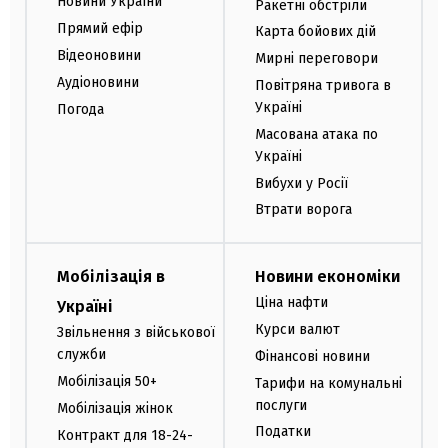
Новини України
Ракетні обстріли
Прямий ефір
Карта бойових дій
Відеоновини
Мирні переговори
Аудіоновини
Повітряна тривога в
Україні
Погода
Масована атака по
Україні
Вибухи у Росії
Втрати ворога
Мобілізація в
Новини економіки
Ціна нафти
Україні
Курси валют
Звільнення з військової
служби
Фінансові новини
Мобілізація 50+
Тарифи на комунальні
послуги
Мобілізація жінок
Податки
Контракт для 18-24-