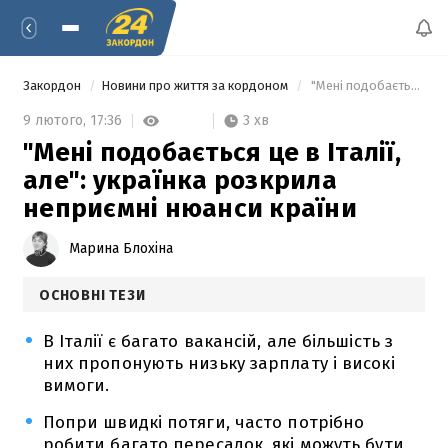
Закордон
Новини про життя за кордоном
 "Мені подобається це в Італії, але": українка розкрила неприємні нюанси країни 
3 хв
9 лютого,
17:36
"Мені подобається це в Італії,
але": українка розкрила
неприємні нюанси країни
Марина Блохіна
ОСНОВНІ ТЕЗИ
В Італії є багато вакансій, але більшість з
них пропонують низьку зарплату і високі
вимоги.
Попри швидкі потяги, часто потрібно
робити багато пересадок, які можуть бути