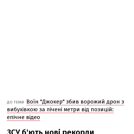
Воїн "Джокер" збив ворожий дрон з
ДО ТЕМИ
вибухівкою за лічені метри від позицій:
епічне відео
ЗСУ б'ють нові рекорди