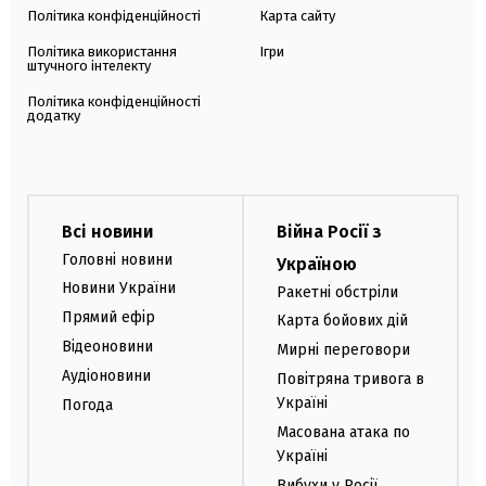
Політика конфіденційності
Карта сайту
Політика використання
Ігри
штучного інтелекту
Політика конфіденційності
додатку
Всі новини
Війна Росії з
Головні новини
Україною
Новини України
Ракетні обстріли
Прямий ефір
Карта бойових дій
Відеоновини
Мирні переговори
Аудіоновини
Повітряна тривога в
Україні
Погода
Масована атака по
Україні
Вибухи у Росії