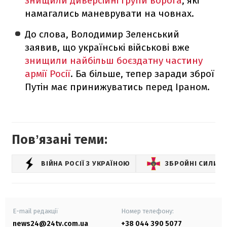
знищили диверсійні групи ворога
, які
намагались маневрувати на човнах.
До слова, Володимир Зеленський
заявив, що українські військові вже
знищили найбільш боєздатну частину
армії Росії
. Ба більше, тепер заради зброї
Путін має принижуватись перед Іраном.
Повʼязані теми:
ВІЙНА РОСІЇ З УКРАЇНОЮ
ЗБРОЙНІ СИЛИ У
E-mail редакції
Номер телефону:
news24@24tv.com.ua
+38 044 390 5077