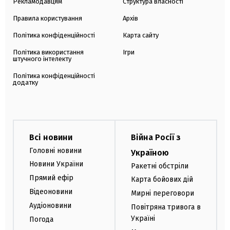
Рекламодавцям
Структура власності
Правила користування
Архів
Політика конфіденційності
Карта сайту
Політика використання
Ігри
штучного інтелекту
Політика конфіденційності
додатку
Всі новини
Війна Росії з
Головні новини
Україною
Новини України
Ракетні обстріли
Прямий ефір
Карта бойових дій
Відеоновини
Мирні переговори
Аудіоновини
Повітряна тривога в
Україні
Погода