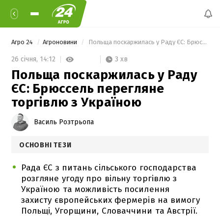
Агро 24
Агроновини
 Польща поскаржилась у Раду ЄС: Брюссель перегляне торгівлю з Україною 
3 хв
26 січня,
14:12
Польща поскаржилась у Раду
ЄС: Брюссель перегляне
торгівлю з Україною
Василь Розтрьопа
ОСНОВНІ ТЕЗИ
Рада ЄС з питань сільського господарства
розгляне угоду про вільну торгівлю з
Україною та можливість посилення
захисту європейських фермерів на вимогу
Польщі, Угорщини, Словаччини та Австрії.