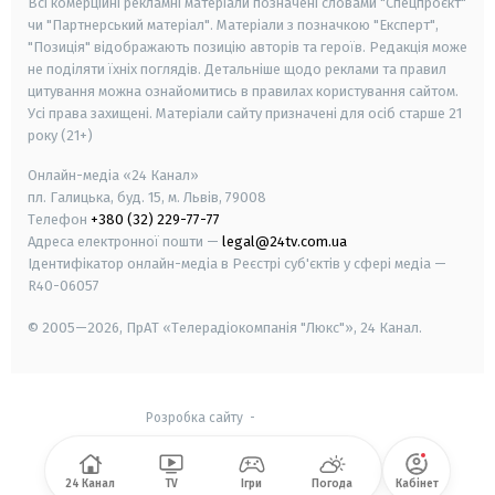
Всі комерційні рекламні матеріали позначені словами "Спецпроєкт"
чи "Партнерський матеріал". Матеріали з позначкою "Експерт",
"Позиція" відображають позицію авторів та героїв. Редакція може
не поділяти їхніх поглядів. Детальніше щодо реклами та правил
цитування можна ознайомитись в правилах користування сайтом.
Усі права захищені.
Матеріали сайту призначені для осіб старше
21
року (21+)
Онлайн-медіа «24 Канал»
пл. Галицька, буд. 15, м. Львів, 79008
Телефон
+380 (32) 229-77-77
Адреса електронної пошти —
legal@24tv.com.ua
Ідентифікатор онлайн-медіа в Реєстрі суб'єктів у сфері медіа —
R40-06057
© 2005—2026,
ПрАТ «Телерадіокомпанія "Люкс"», 24 Канал.
Розробка сайту
-
24 Канал
TV
Ігри
Погода
Кабінет