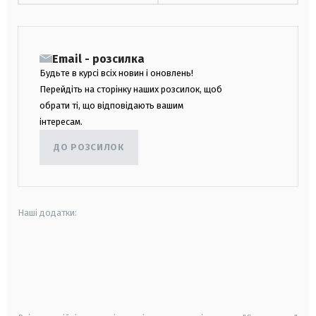
Email - розсилка
Будьте в курсі всіх новин і оновлень!
Перейдіть на сторінку наших розсилок, щоб
обрати ті, що відповідають вашим
інтересам.
ДО РОЗСИЛОК
Наші додатки:
android
apple
smart tv
samsung smart tv