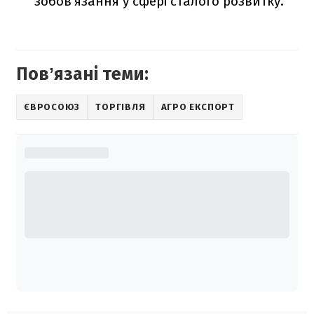
зобов'язання у сфері сталого розвитку.
Повʼязані теми:
ЄВРОСОЮЗ
ТОРГІВЛЯ
АГРО ЕКСПОРТ