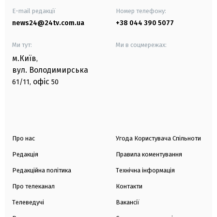
E-mail редакції
Номер телефону:
news24@24tv.com.ua
+38 044 390 5077
Ми тут:
Ми в соцмережах:
м.Київ
,
вул. Володимирська
офіс
61/11,
50
Про нас
Угода Користувача Спільноти
Редакція
Правила коментування
Редакційна політика
Технічна інформація
Про телеканал
Контакти
Телеведучі
Вакансії