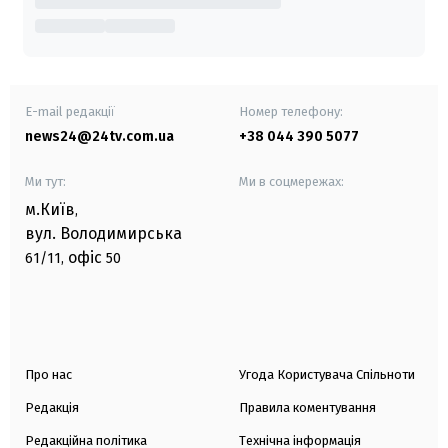
E-mail редакції
Номер телефону:
news24@24tv.com.ua
+38 044 390 5077
Ми тут:
Ми в соцмережах:
м.Київ
,
вул. Володимирська
офіс
61/11,
50
Про нас
Угода Користувача Спільноти
Редакція
Правила коментування
Редакційна політика
Технічна інформація