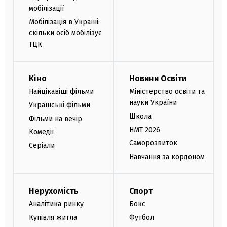
мобілізації
Мобілізація в Україні:
скільки осіб мобілізує
ТЦК
Кіно
Новини Освіти
Найцікавіші фільми
Міністерство освіти та
науки України
Українські фільми
Школа
Фільми на вечір
НМТ 2026
Комедії
Саморозвиток
Серіали
Навчання за кордоном
Нерухомість
Спорт
Аналітика ринку
Бокс
Купівля житла
Футбол