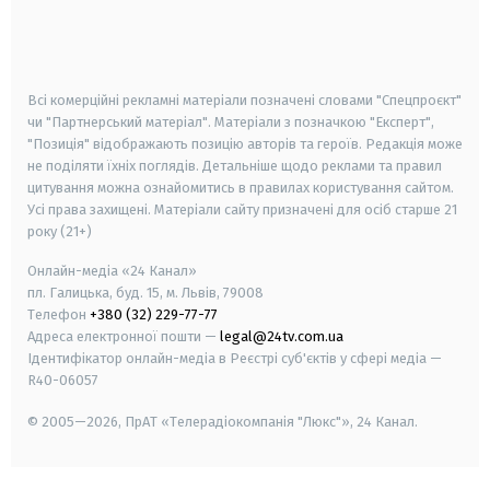
android
apple
smart tv
samsung smart tv
Всі комерційні рекламні матеріали позначені словами "Спецпроєкт"
чи "Партнерський матеріал". Матеріали з позначкою "Експерт",
"Позиція" відображають позицію авторів та героїв. Редакція може
не поділяти їхніх поглядів. Детальніше щодо реклами та правил
цитування можна ознайомитись в правилах користування сайтом.
Усі права захищені.
Матеріали сайту призначені для осіб старше
21
року (21+)
Онлайн-медіа «24 Канал»
пл. Галицька, буд. 15, м. Львів, 79008
Телефон
+380 (32) 229-77-77
Адреса електронної пошти —
legal@24tv.com.ua
Ідентифікатор онлайн-медіа в Реєстрі суб'єктів у сфері медіа —
R40-06057
© 2005—2026,
ПрАТ «Телерадіокомпанія "Люкс"», 24 Канал.