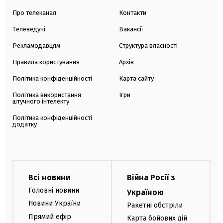
Про телеканал
Контакти
Телеведучі
Вакансії
Рекламодавцям
Структура власності
Правила користування
Архів
Політика конфіденційності
Карта сайту
Політика використання
Ігри
штучного інтелекту
Політика конфіденційності
додатку
Всі новини
Війна Росії з
Головні новини
Україною
Новини України
Ракетні обстріли
Прямий ефір
Карта бойових дій