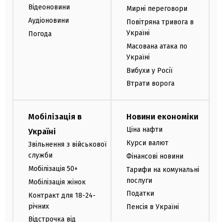
Відеоновини
Мирні переговори
Аудіоновини
Повітряна тривога в
Україні
Погода
Масована атака по
Україні
Вибухи у Росії
Втрати ворога
Мобілізація в
Новини економіки
Ціна нафти
Україні
Курси валют
Звільнення з військової
служби
Фінансові новини
Мобілізація 50+
Тарифи на комунальні
послуги
Мобілізація жінок
Податки
Контракт для 18-24-
річних
Пенсія в Україні
Відстрочка від