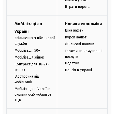
Вибухи у Росії
Втрати ворога
Мобілізація в
Новини економіки
Ціна нафти
Україні
Курси валют
Звільнення з військової
служби
Фінансові новини
Мобілізація 50+
Тарифи на комунальні
послуги
Мобілізація жінок
Податки
Контракт для 18-24-
річних
Пенсія в Україні
Відстрочка від
мобілізації
Мобілізація в Україні:
скільки осіб мобілізує
ТЦК