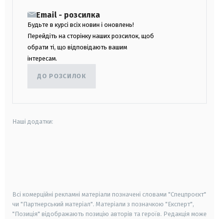
Email - розсилка
Будьте в курсі всіх новин і оновлень!
Перейдіть на сторінку наших розсилок, щоб
обрати ті, що відповідають вашим
інтересам.
ДО РОЗСИЛОК
Наші додатки:
android
apple
smart tv
samsung smart tv
Всі комерційні рекламні матеріали позначені словами "Спецпроєкт"
чи "Партнерський матеріал". Матеріали з позначкою "Експерт",
"Позиція" відображають позицію авторів та героїв. Редакція може