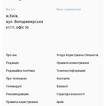
Ми тут:
Ми в соцмережах:
м.Київ
,
вул. Володимирська
офіс
61/11,
50
Про нас
Угода Користувача Спільноти
Редакція
Правила коментування
Редакційна політика
Технічна інформація
Про телеканал
Контакти
Телеведучі
Вакансії
Рекламодавцям
Структура власності
Правила користування
Архів