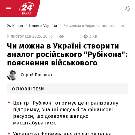
24 Канал
Новини України
 Чи можна в Україні створити аналог російського "Рубікона": пояснення військового 
3 хв
9 листопада 2025,
20:15
Чи можна в Україні створити
аналог російського "Рубікона":
пояснення військового
Сергій Попович
ОСНОВНІ ТЕЗИ
Центр "Рубікон" отримує централізовану
підтримку, значні людські та фінансові
ресурси, що дозволяє швидко
масштабуватися.
Українські формування орієнтовані на