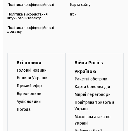
Політика конфіденційності
Карта сайту
Політика використання
Ігри
штучного інтелекту
Політика конфіденційності
додатку
Всі новини
Війна Росії з
Головні новини
Україною
Новини України
Ракетні обстріли
Прямий ефір
Карта бойових дій
Відеоновини
Мирні переговори
Аудіоновини
Повітряна тривога в
Україні
Погода
Масована атака по
Україні