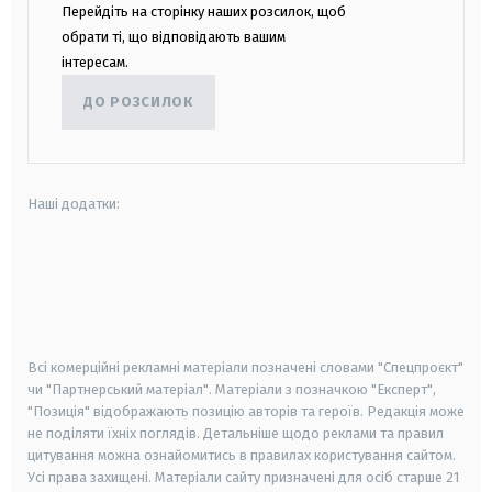
Перейдіть на сторінку наших розсилок, щоб
обрати ті, що відповідають вашим
інтересам.
ДО РОЗСИЛОК
Наші додатки:
android
apple
smart tv
samsung smart tv
Всі комерційні рекламні матеріали позначені словами "Спецпроєкт"
чи "Партнерський матеріал". Матеріали з позначкою "Експерт",
"Позиція" відображають позицію авторів та героїв. Редакція може
не поділяти їхніх поглядів. Детальніше щодо реклами та правил
цитування можна ознайомитись в правилах користування сайтом.
Усі права захищені.
Матеріали сайту призначені для осіб старше
21