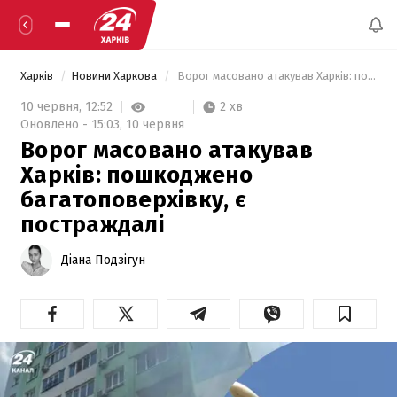
Харків
Новини Харкова
 Ворог масовано атакував Харків: пошкоджено багатоповерхівку, є постраждалі 
2 хв
10 червня,
12:52
Оновлено -
15:03,
10 червня
Ворог масовано атакував
Харків: пошкоджено
багатоповерхівку, є
постраждалі
Діана Подзігун