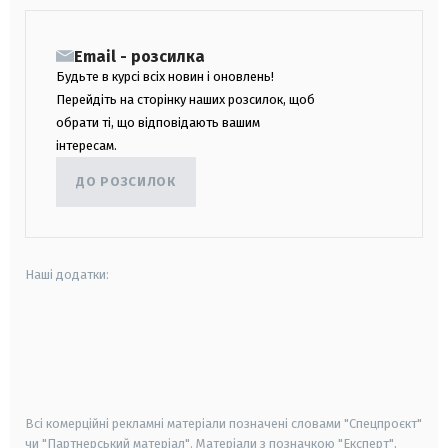
Email - розсилка
Будьте в курсі всіх новин і оновлень!
Перейдіть на сторінку наших розсилок, щоб
обрати ті, що відповідають вашим
інтересам.
ДО РОЗСИЛОК
Наші додатки:
android
apple
smart tv
samsung smart tv
Всі комерційні рекламні матеріали позначені словами "Спецпроєкт"
чи "Партнерський матеріал". Матеріали з позначкою "Експерт",