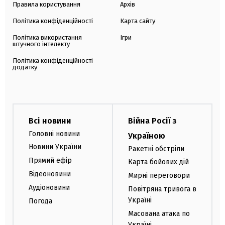
Правила користування
Архів
Політика конфіденційності
Карта сайту
Політика використання
Ігри
штучного інтелекту
Політика конфіденційності
додатку
Всі новини
Війна Росії з
Головні новини
Україною
Новини України
Ракетні обстріли
Прямий ефір
Карта бойових дій
Відеоновини
Мирні переговори
Аудіоновини
Повітряна тривога в
Україні
Погода
Масована атака по
Україні