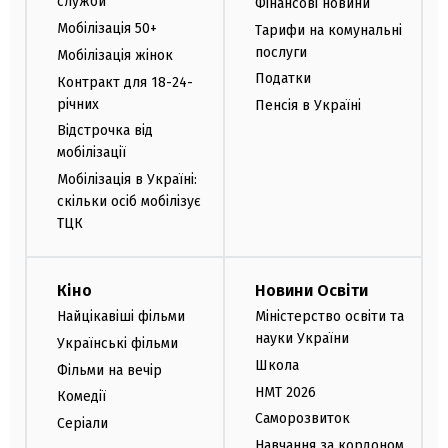
служби
Фінансові новини
Мобілізація 50+
Тарифи на комунальні
послуги
Мобілізація жінок
Податки
Контракт для 18-24-
річних
Пенсія в Україні
Відстрочка від
мобілізації
Мобілізація в Україні:
скільки осіб мобілізує
ТЦК
Кіно
Новини Освіти
Найцікавіші фільми
Міністерство освіти та
науки України
Українські фільми
Школа
Фільми на вечір
НМТ 2026
Комедії
Саморозвиток
Серіали
Навчання за кордоном