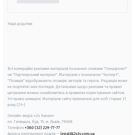
Наші додатки:
android
apple
smart tv
samsung smart tv
Всі комерційні рекламні матеріали позначені словами "Спецпроєкт"
чи "Партнерський матеріал". Матеріали з позначкою "Експерт",
"Позиція" відображають позицію авторів та героїв. Редакція може
не поділяти їхніх поглядів. Детальніше щодо реклами та правил
цитування можна ознайомитись в правилах користування сайтом.
Усі права захищені.
Матеріали сайту призначені для осіб старше
21
року (21+)
Онлайн-медіа «24 Канал»
пл. Галицька, буд. 15, м. Львів, 79008
Телефон
+380 (32) 229-77-77
Адреса електронної пошти —
legal@24tv.com.ua