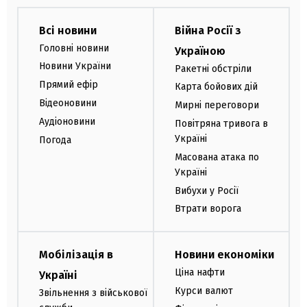
Всі новини
Війна Росії з
Головні новини
Україною
Новини України
Ракетні обстріли
Прямий ефір
Карта бойових дій
Відеоновини
Мирні переговори
Аудіоновини
Повітряна тривога в
Україні
Погода
Масована атака по
Україні
Вибухи у Росії
Втрати ворога
Мобілізація в
Новини економіки
Ціна нафти
Україні
Курси валют
Звільнення з військової