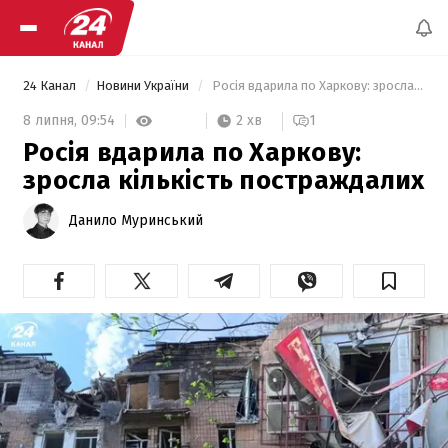
24 Канал
Новини України
 Росія вдарила по Харкову: зросла кількість постраждалих 
2 хв
8 липня,
09:54
1
Росія вдарила по Харкову:
зросла кількість постраждалих
Данило Муринський