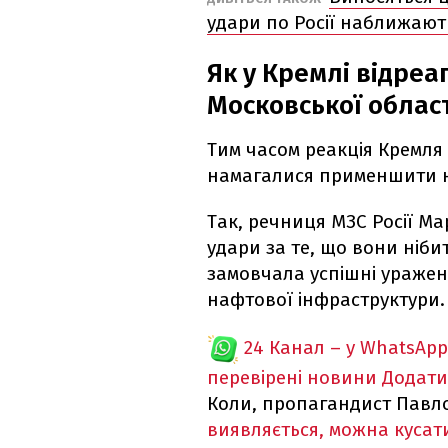
удари по Росії наближаю
Як у Кремлі відреа
Московської област
Тим часом реакція Кремля
намагалися применшити н
Так, речниця МЗС Росії Ма
удари за те, що вони ніб
замовчала успішні уражен
нафтової інфраструктури.
24 Канал – у WhatsApp
перевірені новини
Додати
Коли, пропагандист Павло
виявляється, можна кусат