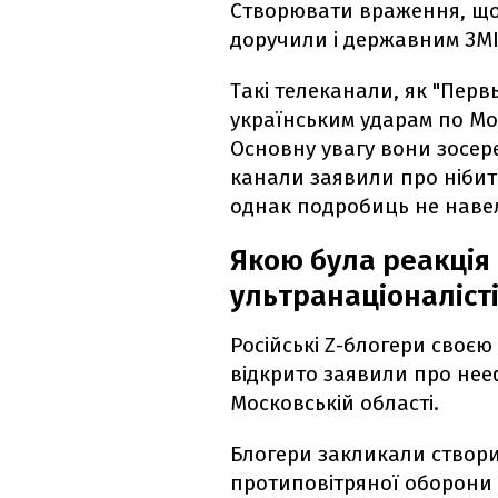
Створювати враження, що 
доручили і державним ЗМІ
Такі телеканали, як "Перв
українським ударам по Мо
Основну увагу вони зосер
канали заявили про нібито 
однак подробиць не наве
Якою була реакція
ультранаціоналіст
Російські Z-блогери своє
відкрито заявили про нее
Московській області.
Блогери закликали створи
протиповітряної оборони 