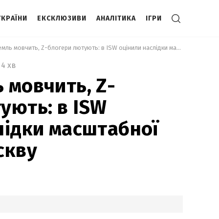
УКРАЇНИ
ЕКСКЛЮЗИВИ
АНАЛІТИКА
ІГРИ
 Поки Кремль мовчить, Z-блогери лютують: в ISW оцінили наслідки масштабної атаки на Москву 
4 хв
 мовчить, Z-
ують: в ISW
лідки масштабної
скву