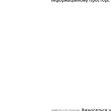
інформаційному просторі
Виносяться ці
ДИВІТЬСЯ ТАКОЖ