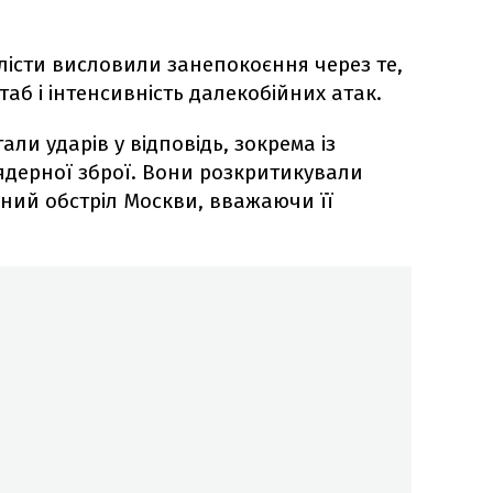
лісти висловили занепокоєння через те,
б і інтенсивність далекобійних атак.
ли ударів у відповідь, зокрема із
ядерної зброї. Вони розкритикували
ний обстріл Москви, вважаючи її