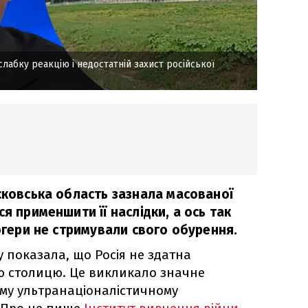
лабку реакцію і недостатній захист російської
сковська область зазнала масованої
я применшити її наслідки, а ось так
логери не стримували свого обурення.
 показала, що Росія не здатна
ю столицю. Це викликало значне
му ультранаціоналістичному