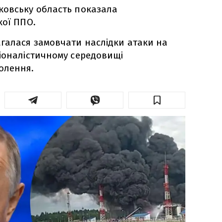
ковську область показала
кої ППО.
галася замовчати наслідки атаки на
іоналістичному середовищі
олення.