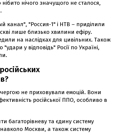
нібито нічого значущого не сталося,
.
ый канал", "Россия-1" і НТВ – приділили
скві лише близько хвилини ефіру.
едили на наслідках для цивільних. Також
"удари у відповідь" Росії по Україні,
ли.
 російських
ів?
ю чергою не приховували емоцій. Вони
фективність російської ППО, особливо в
ти багаторівневу та єдину систему
навколо Москви, а також систему