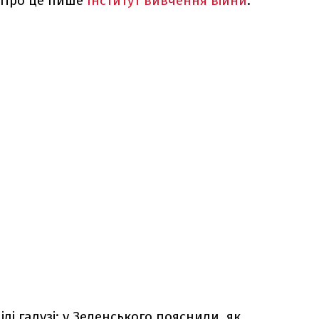
. Про це пише
Інститут вивчення війни
.
лі галузі: у Зеленського пояснили, як