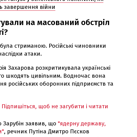
ть завершення війни
гували на масований обстріл
і?
 була стриманою. Російські чиновники
аслідки атаки.
рія Захарова розкритикувала українські
ито шкодять цивільним. Водночас вона
ня російських оборонних підприємств та
Підпишіться, щоб не загубити і читати
 Зарубін заявив, що
"ядерну державу,
и"
, речник Путіна Дмитро Пєсков