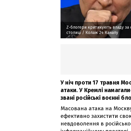
Z-блогери критикують владу за с
столиці
/ Колаж 24 Каналу
У ніч проти 17 травня Мо
атаки. У Кремлі намагалис
звані російські воєнні б
Масована атака на Москву
ефективно захистити сво
невдоволення в російсько